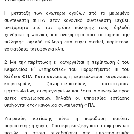
τα αναψυκτικά εν γένει.
Η μετάταξη των ανωτέρω αγαθών από το μειωμένο
συντελεστή Φ.Π.Α. στον κανονικό συντελεστή ισχύει,
ανεξάρτητα από τον τρόπο πώλησής τους, δηλαδή
χονδρικά ή λιανικά, και ανεξάρτητα από τα σημεία της
πώλησης, δηλαδή πώληση από super market, περίπτερα,
εστιατόρια, ταχυφαγεία κλπ.
2. Με την περίπτωση ε΄ καταργείται η περίπτωση 6 του
Κεφαλαίου Β΄ «Υπηρεσίες» του Παραρτήματος ΙΙΙ του
Κώδικα ΦΠΑ. Κατά συνέπεια, η εκμετάλλευση καφενείων,
καφετεριών, ζαχαροπλαστείων, εστιατορίων,
ψητοπωλείων, οινομαγειρείων και λοιπών συναφών προς
αυτές επιχειρήσεων, δηλαδή οι υπηρεσίες εστίασης
υπάγονται στον κανονικό συντελεστή ΦΠΑ.
Υπηρεσίες εστίασης είναι η παράδοση, κατόπιν
παρασκευής ή χωρίς ιδιαίτερη επεξεργασία, τροφίμων και
ποτών, η οποία συνοδεύεται από υποστηρικτικές