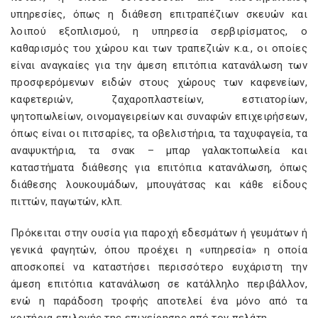
υπηρεσίες, όπως η διάθεση επιτραπέζιων σκευών και
λοιπού εξοπλισμού, η υπηρεσία σερβιρίσματος, ο
καθαρισμός του χώρου και των τραπεζιών κ.α., οι οποίες
είναι αναγκαίες για την άμεση επιτόπια κατανάλωση των
προσφερόμενων ειδών στους χώρους των καφενείων,
καφετεριών, ζαχαροπλαστείων, εστιατορίων,
ψητοπωλείων, οινομαγειρείων και συναφών επιχειρήσεων,
όπως είναι οι πιτσαρίες, τα οβελιστήρια, τα ταχυφαγεία, τα
αναψυκτήρια, τα σνακ – μπαρ γαλακτοπωλεία και
καταστήματα διάθεσης για επιτόπια κατανάλωση, όπως
διάθεσης λουκουμάδων, μπουγάτσας και κάθε είδους
πιττών, παγωτών, κλπ.
Πρόκειται στην ουσία για παροχή εδεσμάτων ή γευμάτων ή
γενικά φαγητών, όπου προέχει η «υπηρεσία» η οποία
αποσκοπεί να καταστήσει περισσότερο ευχάριστη την
άμεση επιτόπια κατανάλωση σε κατάλληλο περιβάλλον,
ενώ η παράδοση τροφής αποτελεί ένα μόνο από τα