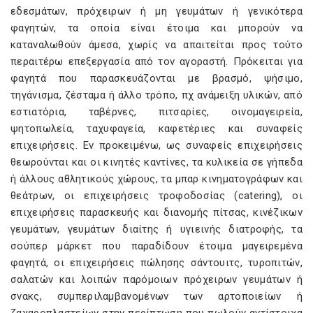
εδεσμάτων, πρόχειρων ή μη γευμάτων ή γενικότερα
φαγητών, τα οποία είναι έτοιμα και μπορούν να
καταναλωθούν άμεσα, χωρίς να απαιτείται προς τούτο
περαιτέρω επεξεργασία από τον αγοραστή. Πρόκειται για
φαγητά που παρασκευάζονται με βρασμό, ψήσιμο,
τηγάνισμα, ζέσταμα ή άλλο τρόπο, πχ ανάμειξη υλικών, από
εστιατόρια, ταβέρνες, πιτσαρίες, οινομαγειρεία,
ψητοπωλεία, ταχυφαγεία, καφετέριες και συναφείς
επιχειρήσεις. Εν προκειμένω, ως συναφείς επιχειρήσεις
θεωρούνται και οι κινητές καντίνες, τα κυλικεία σε γήπεδα
ή άλλους αθλητικούς χώρους, τα μπαρ κινηματογράφων και
θεάτρων, οι επιχειρήσεις τροφοδοσίας (catering), οι
επιχειρήσεις παρασκευής και διανομής πίτσας, κινέζικων
γευμάτων, γευμάτων διαίτης ή υγιεινής διατροφής, τα
σούπερ μάρκετ που παραδίδουν έτοιμα μαγειρεμένα
φαγητά, οι επιχειρήσεις πώλησης σάντουιτς, τυροπιτών,
σαλατών και λοιπών παρόμοιων πρόχειρων γευμάτων ή
σνακς, συμπεριλαμβανομένων των αρτοποιείων ή