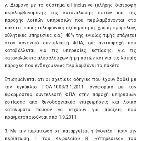
γ. Διαμονή με το σύστημα all inclusive (πλήρης διατροφή
περιλαμβανομένης της κατανάλωσης ποτών και της
παροχής λοιπών υπηρεσιών που περιλαμβάνονται στο
πακέτο, όπως τηλεφωνική εξυπηρέτηση, χρήση ομπρελών,
αθλητικές υπηρεσίες κ.α.): 40% της ενιαίας τιμής υπάγεται
στον κανονικό συντελεστή ΦΠΑ, ως αντιπαροχή που
καταβάλλεται για τις υπηρεσίες εστίασης, για τις
καταναλώσεις αλκοολούχων ή μη ποτών και για τις λοιπές
παροχές που ενδεχομένως περιλαμβάνει το πακέτο.
Επισημαίνεται ότι οι σχετικές οδηγίες που έχουν δοθεί με
την εγκύκλιο ΠΟΛ.1003/3.1.2011, αναφορικά με τον
εφαρμοστέο συντελεστή ΦΠΑ στην παροχή υπηρεσιών
εστίασης από ξενοδοχειακές επιχειρήσεις και λοιπά
καταλύματα παύουν να ισχύουν για πράξεις που
πραγματοποιούνται από 1.9.2011.
3. Με την περίπτωση στ΄ καταργείται η ένδειξη Ι πριν την
περίπτωση 1 του Κεφαλαίου Β΄ «Υπηρεσίες» του