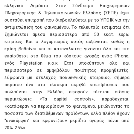
ελληνικό Δημόσιο. Στον Σύνδεσμο Επιχειρήσεων
Πληροφορικής & Τηλεπικοινωνιών Ελλάδος (ΣΕΠΕ) έχει
συσταθεί επιτροπή που διαβουλεύεται με το ΥΠΟΙΚ για την
αντιμετώπιση του φαινομένου. Το τελευταίο εκτιμάται ότι
ζημιώνεται άμεσα περισσότερο από 50 εκατ. ευρώ
ετησίως. Και ο λογαριασμός αυτός αυξάνεται, καθώς η
κρίση βαθαίνει και οι καταναλωτές γίνονται όλο και πιο
ευαίσθητοι στο θέμα του κόστους αγοράς ενός iPhone,
ενός Playstation κ.ο.κ. Ετσι υποκύπτουν όλο και
περισσότερο σε αμφιβόλου ποιότητας προμηθευτές.
Σύμφωνα με στέλεχος πολυεθνικής εταιρείας, σήμερα
περίπου ένα στα τέσσερα ακριβά smartphones που
πωλούνται στην Ελλάδα, αφορούν τέτοιου είδους
περιπτώσεις. «Τα capital controls», παραδέχεται,
«κατάφεραν να περιορίσουν το φαινόμενο, μειώνοντας το
ποσοστό των διατιθέμενων προϊόντων, αλλά πλέον έχουν
“ανακάμψει” και εμφανίζουν μερίδιο αγοράς πάνω από
20%-25%».