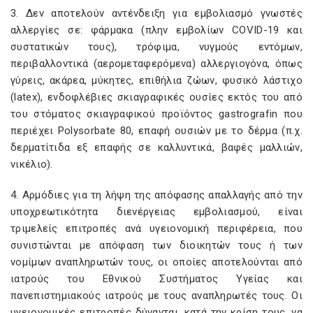
3. Δεν αποτελούν αντένδειξη για εμβολιασμό γνωστές
αλλεργίες σε: φάρμακα (πλην εμβολίων COVID-19 και
συστατικών τους), τρόφιμα, νυγμούς εντόμων,
περιβαλλοντικά (αερομεταφερόμενα) αλλεργιογόνα, όπως
γύρεις, ακάρεα, μύκητες, επιθήλια ζώων, φυσικό λάστιχο
(latex), ενδοφλέβιες σκιαγραφικές ουσίες εκτός του από
του στόματος σκιαγραφικού προϊόντος gastrografin που
περιέχει Polysorbate 80, επαφή ουσιών με το δέρμα (π.χ.
δερματίτιδα εξ επαφής σε καλλυντικά, βαφές μαλλιών,
νικέλιο).
4. Αρμόδιες για τη λήψη της απόφασης απαλλαγής από την
υποχρεωτικότητα διενέργειας εμβολιασμού, είναι
τριμελείς επιτροπές ανά υγειονομική περιφέρεια, που
συνιστώνται με απόφαση των διοικητών τους ή των
νομίμων αναπληρωτών τους, οι οποίες αποτελούνται από
ιατρούς του Εθνικού Συστήματος Υγείας και
πανεπιστημιακούς ιατρούς με τους αναπληρωτές τους. Οι
υγειονομικές επιτροπές δύνανται, κατά την κρίση τους, να