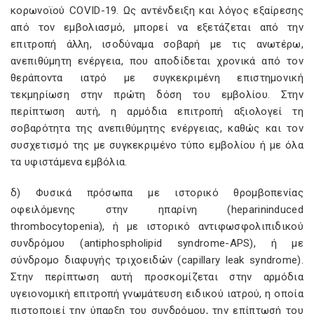
κορωνοϊού COVID-19. Ως αντένδειξη και λόγος εξαίρεσης
από τον εμβολιασμό, μπορεί να εξετάζεται από την
επιτροπή άλλη, ισοδύναμα σοβαρή με τις ανωτέρω,
ανεπιθύμητη ενέργεια, που αποδίδεται χρονικά από τον
θεράποντα ιατρό με συγκεκριμένη επιστημονική
τεκμηρίωση στην πρώτη δόση του εμβολίου. Στην
περίπτωση αυτή, η αρμόδια επιτροπή αξιολογεί τη
σοβαρότητα της ανεπιθύμητης ενέργειας, καθώς και τον
συσχετισμό της με συγκεκριμένο τύπο εμβολίου ή με όλα
τα υφιστάμενα εμβόλια.
δ) Φυσικά πρόσωπα με ιστορικό θρομβοπενίας
οφειλόμενης στην ηπαρίνη (heparininduced
thrombocytopenia), ή με ιστορικό αντιφωσφολιπιδικού
συνδρόμου (antiphospholipid syndrome-APS), ή με
σύνδρομο διαφυγής τριχοειδών (capillary leak syndrome).
Στην περίπτωση αυτή προσκομίζεται στην αρμόδια
υγειονομική επιτροπή γνωμάτευση ειδικού ιατρού, η οποία
πιστοποιεί την ύπαρξη του συνδρόμου, την επίπτωσή του