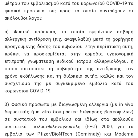
μέτρου του εμβολιασμού κατά του κορωνοϊού COVID-19 τα
φυσικά πρόσωπα, ως προς τα οποία συντρέχουν οι
ακόλουθοι λόγοι:
α) Φυσικά πρόσωπα, τα οποία εμφάνισαν σοβαρή
αλλεργική αντίδραση (π.χ. αναφυλαξία) μετά τη χορήγηση
προηγούμενης δόσης του εμβολίου. Στην περίπτωση αυτή,
πρέπει να προσκομίζεται στην αρμόδια υγειονομική
επιτροπή γνωμάτευση ειδικού ιατρού αλλεργιολόγου, η
οποία πιστοποιεί τη σοβαρότητα της αντίδρασης, τον
χρόνο εκδήλωσης και τη διάρκεια αυτής, καθώς και τον
συσχετισμό της με συγκεκριμένο εμβόλιο κατά του
κορωνοϊού COVID-19.
β) Φυσικά πρόσωπα με διαγνωσμένη αλλεργία (με in vivo
δερματικές ή in vitro δοκιμασίες διέγερσης βασεοφίλων)
σε συστατικό του εμβολίου και ιδίως στα ακόλουθα
συστατικά: πολυαιθυλενογλυκόλη (PEG) 2000, για τα
εμβόλια των Pfizer/BioNTech (Comirnaty) και Moderna