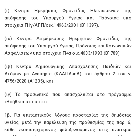
(ι) Κέντρα Ημερήσιας Φροντίδας Ηλικιωμένων της
απόφασης του Υπουργού Υγείας και Πρόνοιας υπό
στοιχεία Π1γ/ΑΓΠ/οικ.14963/2001 (Β’ 1397).
(ια) Κέντρα Διημέρευσης Ημερήσιας Φροντίδας της
απόφασης του Υπουργού Υγείας, Πρόνοιας και Κοινωνικών
Ασφαλίσεων υπό στοιχεία Π4α οικ.4633/1993 (Β’ 789).
(ιβ) Κέντρα Δημιουργικής Απασχόλησης Παιδιών και
Ατόμων με Αναπηρία (ΚΔΑΠΑμεΑ) του άρθρου 2 του ν.
4756/2020 (Α’ 235), και
(ιγ) Το προσωπικό που απασχολείται στο πρόγραμμα
«Βοήθεια στο σπίτι».
1β. Για επιτακτικούς λόγους προστασίας της δημόσιας
υγείας, μετά την παρέλευση της προθεσμίας της παρ. 6,
κάθε νεοεισερχόμενος φιλοξενούμενος στις ανωτέρω