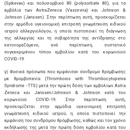
(Spikevax) και πολυσορβικό 80 (polysorbate 80), για τα
εμβόλια των AstraZeneca (Vaxzevria) και Johnson &
Johnson (Janssen). Στην περίπτωση αυτή, προσκομίζεται
στην αρμόδια υγειονομική επιτροπή γνωμάτευση ειδικού
ιατρού αλλεργιολόγου, η οποία πιστοποιεί τη διάγνωση
της αλλεργίας και τη σοβαρότητα της αντίδρασης στο
κατονομαζόμενο, ανά περίπτωση, συστατικό
συγκεκριμένου τύπου εμβολίου κατά του κορωνοϊού
COVID-19.
γ) Φυσικά πρόσωπα που εμφάνισαν σύνδρομο θρόμβωσης
με θρομβοπενία (Thrombosis with Thrombocytopenia
Syndrome -TTS) μετά την πρώτη δόση των εμβολίων Astra
Zeneca και Janssen/Johnson & Johnson κατά του
κορωνοϊού COVID-19. Στην περίπτωση αυτή,
προσκομίζεται στην αρμόδια υγειονομική επιτροπή
γνωμάτευση ειδικού ιατρού, η οποία πιστοποιεί την
εμφάνιση του συνδρόμου θρόμβωσης, καθώς και τον χρόνο
εκδήλωσής της μετά την πρώτη δόση εμβολίου κατά του