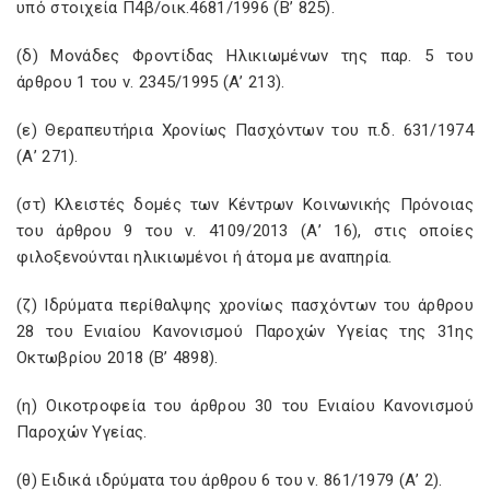
υπό στοιχεία Π4β/οικ.4681/1996 (Β’ 825).
(δ) Μονάδες Φροντίδας Ηλικιωμένων της παρ. 5 του
άρθρου 1 του ν. 2345/1995 (Α’ 213).
(ε) Θεραπευτήρια Χρονίως Πασχόντων του π.δ. 631/1974
(Α’ 271).
(στ) Κλειστές δομές των Κέντρων Κοινωνικής Πρόνοιας
του άρθρου 9 του ν. 4109/2013 (Α’ 16), στις οποίες
φιλοξενούνται ηλικιωμένοι ή άτομα με αναπηρία.
(ζ) Ιδρύματα περίθαλψης χρονίως πασχόντων του άρθρου
28 του Ενιαίου Κανονισμού Παροχών Υγείας της 31ης
Οκτωβρίου 2018 (Β’ 4898).
(η) Οικοτροφεία του άρθρου 30 του Ενιαίου Κανονισμού
Παροχών Υγείας.
(θ) Ειδικά ιδρύματα του άρθρου 6 του ν. 861/1979 (Α’ 2).