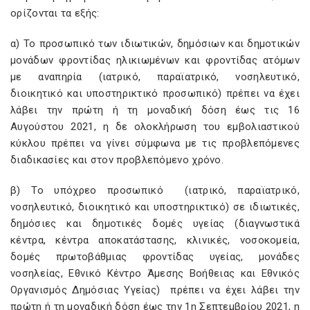
ορίζονται τα εξής:
α) Το προσωπικό των ιδιωτικών, δημόσιων και δημοτικών
μονάδων φροντίδας ηλικιωμένων και φροντίδας ατόμων
με αναπηρία (ιατρικό, παραϊατρικό, νοσηλευτικό,
διοικητικό και υποστηρικτικό προσωπικό) πρέπει να έχει
λάβει την πρώτη ή τη μοναδική δόση έως τις 16
Αυγούστου 2021, η δε ολοκλήρωση του εμβολιαστικού
κύκλου πρέπει να γίνει σύμφωνα με τις προβλεπόμενες
διαδικασίες και στον προβλεπόμενο χρόνο.
β) Το υπόχρεο προσωπικό (ιατρικό, παραϊατρικό,
νοσηλευτικό, διοικητικό και υποστηρικτικό) σε ιδιωτικές,
δημόσιες και δημοτικές δομές υγείας (διαγνωστικά
κέντρα, κέντρα αποκατάστασης, κλινικές, νοσοκομεία,
δομές πρωτοβάθμιας φροντίδας υγείας, μονάδες
νοσηλείας, Εθνικό Κέντρο Άμεσης Βοήθειας και Εθνικός
Οργανισμός Δημόσιας Υγείας) πρέπει να έχει λάβει την
πρώτη ή τη μοναδική δόση έως την 1η Σεπτεμβρίου 2021, η