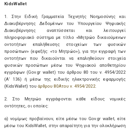
KidsWallet
1. Στην Ειδική Γραμματεία Τεχνητής Νοημοσύνης και
Διακυβέρνησης Δεδομένων του Υπουργείου Ψηφιακής
Διακυβέρνησης αναπτύσσεται και λειτουργεί
πληροφοριακό σύστημα με τίτλο «Μητρώο δικαιούμενων
οντοτήτων επαλήθευσης στοιχείων των φυσικών
προσώπων» (εφεξής: «το Μητρώο»), για την εγγραφή των
οντοτήτων που δικαιούνται να επαληθεύουν στοιχεία
φυσικών προσώπων μέσω του Ψηφιακού αποθετηρίου
εγγράφων (Gov.gr wallet) του άρθρου 80 του ν. 4954/2022
(Α’ 136) ή μέσω της ειδικής ηλεκτρονικής εφαρμογής
(KidsWallet) του
άρθρου 80Ατου ν. 4954/2022
.
2. Στο Μητρώο εγγράφονται κάθε είδους νομικές
οντότητες, οι οποίες:
α) νομίμως προβαίνουν, είτε μέσω του Gov.gr wallet, είτε
μέσω του KidsWallet, στην απαραίτητη για την ολοκλήρωση