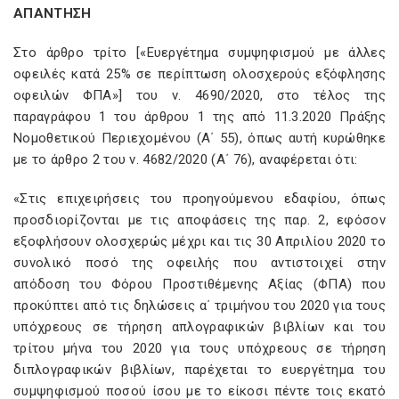
ΑΠΑΝΤΗΣΗ
Στο άρθρο τρίτο [«Ευεργέτημα συμψηφισμού με άλλες
οφειλές κατά 25% σε περίπτωση ολοσχερούς εξόφλησης
οφειλών ΦΠΑ»] του ν. 4690/2020, στο τέλος της
παραγράφου 1 του άρθρου 1 της από 11.3.2020 Πράξης
Νομοθετικού Περιεχομένου (Α΄ 55), όπως αυτή κυρώθηκε
με το άρθρο 2 του ν. 4682/2020 (Α΄ 76), αναφέρεται ότι:
«Στις επιχειρήσεις του προηγούμενου εδαφίου, όπως
προσδιορίζονται με τις αποφάσεις της παρ. 2, εφόσον
εξοφλήσουν ολοσχερώς μέχρι και τις 30 Απριλίου 2020 το
συνολικό ποσό της οφειλής που αντιστοιχεί στην
απόδοση του Φόρου Προστιθέμενης Αξίας (ΦΠΑ) που
προκύπτει από τις δηλώσεις α΄ τριμήνου του 2020 για τους
υπόχρεους σε τήρηση απλογραφικών βιβλίων και του
τρίτου μήνα του 2020 για τους υπόχρεους σε τήρηση
διπλογραφικών βιβλίων, παρέχεται το ευεργέτημα του
συμψηφισμού ποσού ίσου με το είκοσι πέντε τοις εκατό