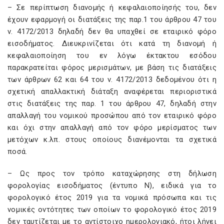
– Σε περίπτωση διανομής ή κεφαλαιοποίησής του, δεν
έχουν εφαρμογή οι διατάξεις της παρ.1 του άρθρου 47 του
ν. 4172/2013 δηλαδή δεν θα υπαχθεί σε εταιρικό φόρο
εισοδήματος. Διευκρινίζεται ότι κατά τη διανομή ή
κεφαλαιοποίηση του εν λόγω έκτακτου εσόδου
παρακρατείται φόρος μερισμάτων, με βάση τις διατάξεις
των άρθρων 62 και 64 του ν. 4172/2013 δεδομένου ότι η
σχετική απαλλακτική διάταξη αναφέρεται περιοριστικά
στις διατάξεις της παρ. 1 του άρθρου 47, δηλαδή στην
απαλλαγή του νομικού προσώπου από τον εταιρικό φόρο
και όχι στην απαλλαγή από τον φόρο μερίσματος των
μετόχων κ.λπ. στους οποίους διανέμονται τα σχετικά
ποσά.
– Ως προς τον τρόπο καταχώρησης στη δήλωση
φορολογίας εισοδήματος (έντυπο Ν), ειδικά για το
φορολογικό έτος 2019 για τα νομικά πρόσωπα και τις
νομικές οντότητες των οποίων το φορολογικό έτος 2019
δεν ταυτίζεται με το αντίστοιχο ημερολογιακό, ήτοι λήγει