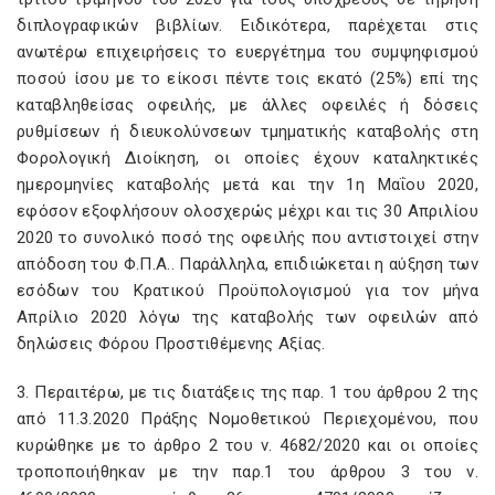
διπλογραφικών βιβλίων. Ειδικότερα, παρέχεται στις
ανωτέρω επιχειρήσεις το ευεργέτημα του συμψηφισμού
ποσού ίσου με το είκοσι πέντε τοις εκατό (25%) επί της
καταβληθείσας οφειλής, με άλλες οφειλές ή δόσεις
ρυθμίσεων ή διευκολύνσεων τμηματικής καταβολής στη
Φορολογική Διοίκηση, οι οποίες έχουν καταληκτικές
ημερομηνίες καταβολής μετά και την 1η Μαΐου 2020,
εφόσον εξοφλήσουν ολοσχερώς μέχρι και τις 30 Απριλίου
2020 το συνολικό ποσό της οφειλής που αντιστοιχεί στην
απόδοση του Φ.Π.Α.. Παράλληλα, επιδιώκεται η αύξηση των
εσόδων του Κρατικού Προϋπολογισμού για τον μήνα
Απρίλιο 2020 λόγω της καταβολής των οφειλών από
δηλώσεις Φόρου Προστιθέμενης Αξίας.
3. Περαιτέρω, με τις διατάξεις της παρ. 1 του άρθρου 2 της
από 11.3.2020 Πράξης Νομοθετικού Περιεχομένου, που
κυρώθηκε με το άρθρο 2 του ν. 4682/2020 και οι οποίες
τροποποιήθηκαν με την παρ.1 του άρθρου 3 του ν.