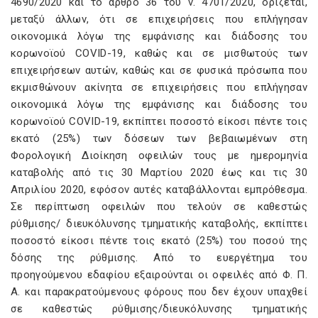
4690/2020 και το άρθρο 36 του ν. 4701/2020, ορίζεται,
μεταξύ άλλων, ότι σε επιχειρήσεις που επλήγησαν
οικονομικά λόγω της εμφάνισης και διάδοσης του
κορωνοϊού COVID-19, καθώς και σε μισθωτούς των
επιχειρήσεων αυτών, καθώς και σε φυσικά πρόσωπα που
εκμισθώνουν ακίνητα σε επιχειρήσεις που επλήγησαν
οικονομικά λόγω της εμφάνισης και διάδοσης του
κορωνοϊού COVID-19, εκπίπτει ποσοστό είκοσι πέντε τοις
εκατό (25%) των δόσεων των βεβαιωμένων στη
Φορολογική Διοίκηση οφειλών τους με ημερομηνία
καταβολής από τις 30 Μαρτίου 2020 έως και τις 30
Απριλίου 2020, εφόσον αυτές καταβάλλονται εμπρόθεσμα.
Σε περίπτωση οφειλών που τελούν σε καθεστώς
ρύθμισης/ διευκόλυνσης τμηματικής καταβολής, εκπίπτει
ποσοστό είκοσι πέντε τοις εκατό (25%) του ποσού της
δόσης της ρύθμισης. Από το ευεργέτημα του
προηγούμενου εδαφίου εξαιρούνται οι οφειλές από Φ. Π.
Α. και παρακρατούμενους φόρους που δεν έχουν υπαχθεί
σε καθεστώς ρύθμισης/διευκόλυνσης τμηματικής