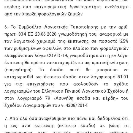
κέρδος από επιχειρηματική δραστηριότητα, ανεξάρτητα
από την ύπαρξη φορολογικών ζημιών.
6. Το Συμβούλιο Λογιστικής Τυποποίησης με την αριθ.
πρωτ. 834 ΕΞ 23.06.2020 γνωμοδότησή του, αναφορικά με
τον λογιστικό χειρισμό της έκπτωσης σε ποσοστό 25%
των ρυθμισμένων οφειλών, στο πλαίσιο των φορολογικών
ελαφρύνσεων λόγω COVID-19, γνωμοδότησε ότι η εν λόγω
έκπτωση θα πρέπει να καταχωρίζεται ως κρατική ενίσχυση
(ευεργέτημα). Το έσοδο αυτό θα μπορούσε να
καταχωρισθεί ως έκτακτο έσοδο στον λογαριασμό 81.01
για τις επιχειρήσεις που ακολουθούν το σχέδιο
λογαριασμών του Ελληνικού Γενικού Λογιστικού Σχεδίου ή
στον λογαριασμό 79 «Ασυνήθη έσοδα και κέρδη» του
Σχεδίου Λογαριασμών του ν. 4308/2014.
7. Από όλα όσα αναφέρθηκαν πιο πάνω και δεδομένου ότι
η ως άνω έκπτωση (έκτακτο έσοδο) με βάση τα
αναφερόμενα στις σχετικές αιτιολογικές εκθέσεις