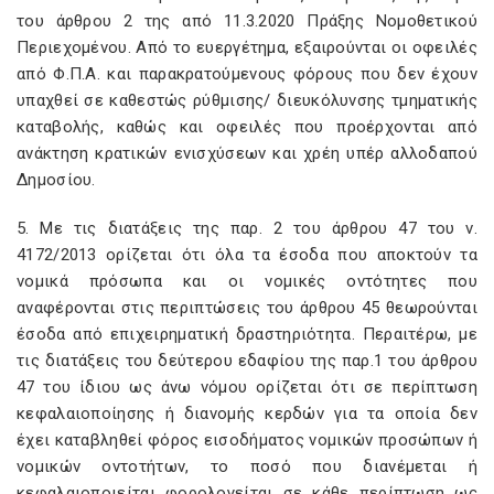
του άρθρου 2 της από 11.3.2020 Πράξης Νομοθετικού
Περιεχομένου. Από το ευεργέτημα, εξαιρούνται οι οφειλές
από Φ.Π.Α. και παρακρατούμενους φόρους που δεν έχουν
υπαχθεί σε καθεστώς ρύθμισης/ διευκόλυνσης τμηματικής
καταβολής, καθώς και οφειλές που προέρχονται από
ανάκτηση κρατικών ενισχύσεων και χρέη υπέρ αλλοδαπού
Δημοσίου.
5. Με τις διατάξεις της παρ. 2 του άρθρου 47 του ν.
4172/2013 ορίζεται ότι όλα τα έσοδα που αποκτούν τα
νομικά πρόσωπα και οι νομικές οντότητες που
αναφέρονται στις περιπτώσεις του άρθρου 45 θεωρούνται
έσοδα από επιχειρηματική δραστηριότητα. Περαιτέρω, με
τις διατάξεις του δεύτερου εδαφίου της παρ.1 του άρθρου
47 του ίδιου ως άνω νόμου ορίζεται ότι σε περίπτωση
κεφαλαιοποίησης ή διανομής κερδών για τα οποία δεν
έχει καταβληθεί φόρος εισοδήματος νομικών προσώπων ή
νομικών οντοτήτων, το ποσό που διανέμεται ή
κεφαλαιοποιείται φορολογείται σε κάθε περίπτωση ως