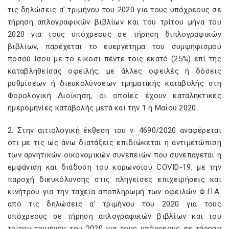
τις δηλώσεις α’ τριμήνου του 2020 για τους υπόχρεους σε
τήρηση απλογραφικών βιβλίων και του τρίτου μήνα του
2020 για τους υπόχρεους σε τήρηση διπλογραφικών
βιβλίων, παρέχεται το ευεργέτημα του συμψηφισμού
ποσού ίσου με το είκοσι πέντε τοις εκατό (25%) επί της
καταβληθείσας οφειλής, με άλλες οφειλές ή δόσεις
ρυθμίσεων ή διευκολύνσεων τμηματικής καταβολής στη
Φορολογική Διοίκηση, οι οποίες έχουν καταληκτικές
ημερομηνίες καταβολής μετά και την 1 η Μαΐου 2020.
2. Στην αιτιολογική έκθεση του ν. 4690/2020 αναφέρεται
ότι με τις ως άνω διατάξεις επιδιώκεται η αντιμετώπιση
των αρνητικών οικονομικών συνεπειών που συνεπάγεται η
εμφάνιση και διάδοση του κορωνοϊού COVID-19, με την
παροχή διευκόλυνσης στις πληγείσες επιχειρήσεις και
κινήτρου για την ταχεία αποπληρωμή των οφειλών Φ.Π.Α.
από τις δηλώσεις α’ τριμήνου του 2020 για τους
υπόχρεους σε τήρηση απλογραφικών βιβλίων και του
τρίτου τριμήνου του 2020 για τους υπόχρεους σε τήρηση