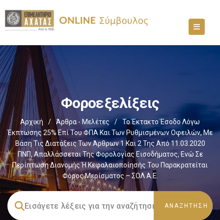
Φοροεξελίξεις
Αρχική
/
Άρθρα - Μελέτες
/
Το Έκτακτο Έσοδο Λόγω
Έκπτωσης 25% Επί Του ΦΠΑ Και Των Ρυθμισμένων Οφειλών, Με
Βάση Τις Διατάξεις Των Άρθρων 1 Και 2 Της Από 11.03.2020
ΠΝΠ, Απαλλάσσεται Της Φορολογίας Εισοδήματος, Ενώ Σε
Περίπτωση Διανομής Ή Κεφαλαιοποίησής Του Παρακρατείται
Φόρος Μερίσματος – ΣΟΛ Α.Ε.