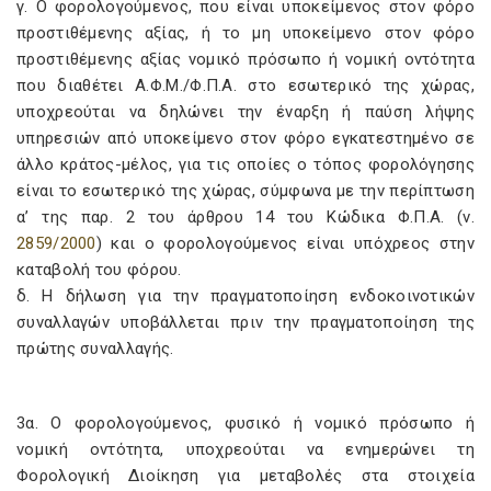
γ. Ο φορολογούμενος, που είναι υποκείμενος στον φόρο
προστιθέμενης αξίας, ή το μη υποκείμενο στον φόρο
προστιθέμενης αξίας νομικό πρόσωπο ή νομική οντότητα
που διαθέτει Α.Φ.Μ./Φ.Π.Α. στο εσωτερικό της χώρας,
υποχρεούται να δηλώνει την έναρξη ή παύση λήψης
υπηρεσιών από υποκείμενο στον φόρο εγκατεστημένο σε
άλλο κράτος-μέλος, για τις οποίες ο τόπος φορολόγησης
είναι το εσωτερικό της χώρας, σύμφωνα με την περίπτωση
α’ της παρ. 2 του άρθρου 14 του Κώδικα Φ.Π.Α. (ν.
2859/2000
) και ο φορολογούμενος είναι υπόχρεος στην
καταβολή του φόρου.
δ. Η δήλωση για την πραγματοποίηση ενδοκοινοτικών
συναλλαγών υποβάλλεται πριν την πραγματοποίηση της
πρώτης συναλλαγής.
3α. Ο φορολογούμενος, φυσικό ή νομικό πρόσωπο ή
νομική οντότητα, υποχρεούται να ενημερώνει τη
Φορολογική Διοίκηση για μεταβολές στα στοιχεία