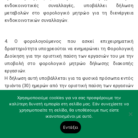
ενδοκοινοτικές συναλλαγές, υποβάλλει δήλωση
μεταβολών στο φορολογικό μητρώο για τη διενέργεια
ενδοκοινοτικών συναλλαγών.
4. Ο φορολογούμενος που ασκεί επιχειρηματική
δραστηριότητα υποχρεούται να ενημερώνει τη Φορολογική
Διοίκηση για την οριστική παύση των εργασιών του με την
υποβολή στο φορολογικό μητρώο δήλωσης διακοπής
εργασιών.
Η δήλωση αυτή υποβάλλεται για τα φυσικά πρόσωπα εντός
τριάντα (30) ημερών από την οριστική παύση των εργασιών
τους και για τα νομικά πρόσωπα και τις νομικές οντότητες
Χρησιμοποιούμε cookies για να σας προσφέρουμε την
εντός τριάντα (30) ημερών από τη λύση τους ή από τη λήξη
καλύτερη δυνατή εμπειρία στη σελίδα μας. Εάν συνεχίσετε να
των εργασιών της εκκαθάρισης ή από την ανακοίνωση
χρησιμοποιείτε τη σελίδα, θα υποθέσουμε πως είστε
διαγραφής τους από το Γ.Ε.ΜΗ., κατά περίπτωση.
ικανοποιημένοι με αυτό.
Σε περίπτωση κληρονομικής διαδοχής επιχείρησης ως
Εντάξει
συνόλου, η δήλωση διακοπής εργασιών υποβάλλεται από
τους κληρονόμους, μέσα σε τριάντα (30) ημέρες, από την