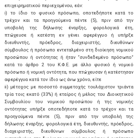
επιχειρηματικού περιεχομένου, εάν:
i) το ίδιο το φυσικό πρόσωπο, οποτεδήποτε κατά το
τρέχον και τα προηγούμενα πέντε (5), πριν από την
υποβολή της δήλωσης έναρξης, φορολογικά έτη,
πτώχευσε ή κατέστη εν γένει αφερέγγυο ή υπήρξε
διευθυντής, πρόεδρος, διαχειριστής, διευθύνων
σύμβουλος ή πρόσωπο εντεταλμένο στη διοίκηση νομικού
προσώπου ή οντότητας ή ήταν “συνδεδεμένο πρόσωπο”
κατά το άρθρο 2 του Κ.Φ.Ε. με άλλο φυσικό ή νομικό
πρόσωπο ή νομική οντότητα, που πτώχευσαν ή κατέστησαν
αφερέγγυα κατά τον ίδιο ως άνω χρόνο, είτε
ii) μέτοχος με ποσοστό συμμετοχής τουλάχιστον τριάντα
τρία τοις εκατό (33%) ή εταίρος ή μέλος του Διοικητικού
Συμβουλίου του νομικού προσώπου ή της νομικής
οντότητας υπήρξε οποτεδήποτε κατά το τρέχον και τα
προηγούμενα πέντε (5), πριν από την υποβολή της
δήλωσης έναρξης, φορολογικά έτη, διευθυντής, πρόεδρος,
διαχειριστής, διευθύνων σύμβουλος ή πρόσωπο