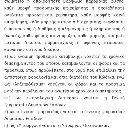
σωματείο ή οποιοδήποτε μόρφωμα παρόμοιας φύσης,
κάθε μορφή προσωπικής επιχείρησης ή οποιαδήποτε
οντότητα προσωπικού χαρακτήρα, κάθε μορφής κοινή
επιχείρηση, κάθε μορφής εταιρεία διαχείρισης κεφαλαίου
ή περιουσίας ή διαθήκης ή κληρονομίας ή κληροδοσίας ή
δωρεάς, κάθε φύσης κοινοπραξία, κάθε μορφής εταιρεία
αστικού δικαίου, συμμετοχικές ή αφανείς εταιρείες,
κοινωνίες αστικού δικαίου
ε) ως «νόμιμη προθεσμία καταβολής» νοείται: το χρονικό
διάστημα εντός του οποίου καταβάλλονται οι φόροι και τα
πρόστιμα, όπως προβλέπεται στο νόμο που επιβάλλει την
αντίστοιχη φορολογία και στις διατάξεις του Κώδικα, ενώ
ως «ληξιπρόθεσμα» νοούνται οι φόροι και τα πρόστιμα
μετά την παρέλευση του ανωτέρου χρονικού διαστήματος.
στ) ως «Φορολογική Διοίκηση» νοείται: η Γενική
Γραμματεία Δημοσίων Εσόδων
ζ) ως «Γενικός Γραμματέας» νοείται: ο Γενικός Γραμματέας
Δημοσίων Εσόδων
η) ως «Υπουργός» νοείται ο Υπουργός Οικονομικών