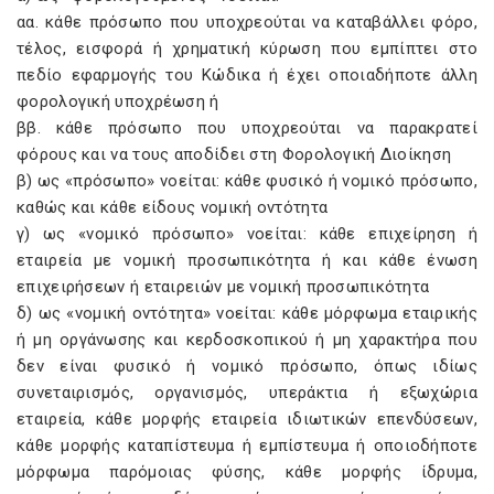
αα. κάθε πρόσωπο που υποχρεούται να καταβάλλει φόρο,
τέλος, εισφορά ή χρηματική κύρωση που εμπίπτει στο
πεδίο εφαρμογής του Κώδικα ή έχει οποιαδήποτε άλλη
φορολογική υποχρέωση ή
ββ. κάθε πρόσωπο που υποχρεούται να παρακρατεί
φόρους και να τους αποδίδει στη Φορολογική Διοίκηση
β) ως «πρόσωπο» νοείται: κάθε φυσικό ή νομικό πρόσωπο,
καθώς και κάθε είδους νομική οντότητα
γ) ως «νομικό πρόσωπο» νοείται: κάθε επιχείρηση ή
εταιρεία με νομική προσωπικότητα ή και κάθε ένωση
επιχειρήσεων ή εταιρειών με νομική προσωπικότητα
δ) ως «νομική οντότητα» νοείται: κάθε μόρφωμα εταιρικής
ή μη οργάνωσης και κερδοσκοπικού ή μη χαρακτήρα που
δεν είναι φυσικό ή νομικό πρόσωπο, όπως ιδίως
συνεταιρισμός, οργανισμός, υπεράκτια ή εξωχώρια
εταιρεία, κάθε μορφής εταιρεία ιδιωτικών επενδύσεων,
κάθε μορφής καταπίστευμα ή εμπίστευμα ή οποιοδήποτε
μόρφωμα παρόμοιας φύσης, κάθε μορφής ίδρυμα,