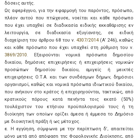
δόσεις αυτής.
Ως αφερέγγυο, για την εφαρμογή του παρόντος, πρόσωπο,
πλέον αυτού που πτώχευσε, νοείται και κάθε πρόσωπο
που έχει υπαχθεί σε διαδικασία ειδικής εκκαθάρισης εν
λειτουργία, σε διαδικασία εξυγίανσης, σε ειδική
διαχείριση του άρθρου 68 του ν.
4307/2014
(Α’ 246), καθώς
και κάθε πρόσωπο που έχει υπαχθεί στη ρύθμιση του ν.
3869/2010
. Εξαιρούνται νομικά πρόσωπα δημοσίου
δικαίου, δημόσιες επιχειρήσεις ή επιχειρήσεις νομικών
προσώπων δημοσίου δικαίου, αμιγείς ή μεικτές
επιχειρήσεις Ο.Τ.Α. και των συνδέσμων δήμων, δημόσιοι
οργανισμοί, καθώς και νομικά πρόσωπα ιδιωτικού δικαίου,
που ανήκουν στο κράτος ή επιχορηγούνται, τακτικώς, από
κρατικούς πόρους κατά πενήντα τοις εκατό (50%)
τουλάχιστον του ετήσιου προϋπολογισμού τους ή τη
διοίκηση των οποίων ορίζει άμεσα ή έμμεσα το Δημόσιο
με διοικητική πράξη ή ως μέτοχος.
ε. Η εγγύηση, σύμφωνα με την περίπτωση δ’, απαιτείται
μόνο μετά από απόφαση της Φορολογικής Διοίκησης, από