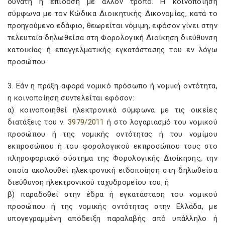
δυνατή η επίδοση με άλλον τρόπο. Η κοινοποίηση
σύμφωνα με τον Κώδικα Διοικητικής Δικονομίας, κατά το
προηγούμενο εδάφιο, θεωρείται νόμιμη, εφόσον γίνει στην
τελευταία δηλωθείσα στη Φορολογική Διοίκηση διεύθυνση
κατοικίας ή επαγγελματικής εγκατάστασης του εν λόγω
προσώπου.
3. Εάν η πράξη αφορά νομικό πρόσωπο ή νομική οντότητα,
η κοινοποίηση συντελείται εφόσον:
α) κοινοποιηθεί ηλεκτρονικά σύμφωνα με τις οικείες
διατάξεις του ν.
3979/2011
ή στο λογαριασμό του νομικού
προσώπου ή της νομικής οντότητας ή του νομίμου
εκπροσώπου ή του φορολογικού εκπροσώπου τους στο
πληροφοριακό σύστημα της Φορολογικής Διοίκησης, την
οποία ακολουθεί ηλεκτρονική ειδοποίηση στη δηλωθείσα
διεύθυνση ηλεκτρονικού ταχυδρομείου του, ή
β) παραδοθεί στην έδρα ή εγκατάσταση του νομικού
προσώπου ή της νομικής οντότητας στην Ελλάδα, με
υπογεγραμμένη απόδειξη παραλαβής από υπάλληλο ή