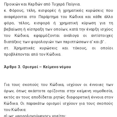
Προικών και Κερδών από Τυχερά Παίγνια.
ε. Φόρους, τέλη, εισφορές ή χρηματικές κυρώσεις που
αναφέρονται στο Παράρτημα του Κώδικα και κάθε άλλο
φόρο, τέλος, εισφορά ή χρηματική κύρωση για τη
βεβαίωση ή είσπραξη των οποίων, κατά την έναρξη ισχύος
του Κώδικα, εφαρμόζονται ανάλογα οι αντίστοιχες
διατάξεις των φορολογιών των περιπτώσεων α’ και β’ .
στ. Χρηματικές κυρώσεις και τόκους, οι οποίοι
προβλέπονται από τον Κώδικα.
Άρθρο 3. Ορισμοί – Κείμενο νόμου
Για τους σκοπούς του Κώδικα, ισχύουν οι έννοιες των
όρων, όπως εκάστοτε ορίζονται στην κείμενη νομοθεσία,
εκτός αν τους αποδίδεται ρητώς διαφορετική έννοια στον
Κώδικα. Οι παρακάτω ορισμοί ισχύουν για τους σκοπούς
του Κώδικα:
α) ως «φορολογούμενος» νοείται: