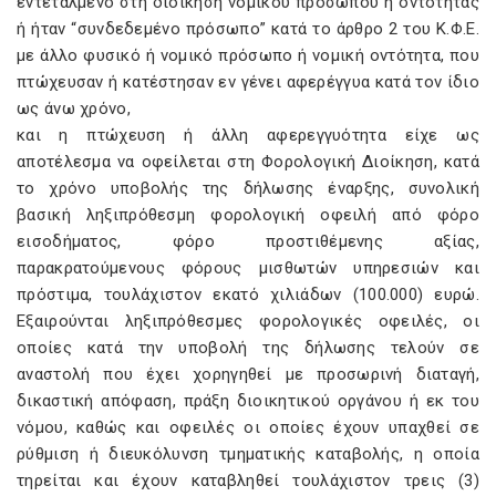
εντεταλμένο στη διοίκηση νομικού προσώπου ή οντότητας
ή ήταν “συνδεδεμένο πρόσωπο” κατά το άρθρο 2 του Κ.Φ.Ε.
με άλλο φυσικό ή νομικό πρόσωπο ή νομική οντότητα, που
πτώχευσαν ή κατέστησαν εν γένει αφερέγγυα κατά τον ίδιο
ως άνω χρόνο,
και η πτώχευση ή άλλη αφερεγγυότητα είχε ως
αποτέλεσμα να οφείλεται στη Φορολογική Διοίκηση, κατά
το χρόνο υποβολής της δήλωσης έναρξης, συνολική
βασική ληξιπρόθεσμη φορολογική οφειλή από φόρο
εισοδήματος, φόρο προστιθέμενης αξίας,
παρακρατούμενους φόρους μισθωτών υπηρεσιών και
πρόστιμα, τουλάχιστον εκατό χιλιάδων (100.000) ευρώ.
Εξαιρούνται ληξιπρόθεσμες φορολογικές οφειλές, οι
οποίες κατά την υποβολή της δήλωσης τελούν σε
αναστολή που έχει χορηγηθεί με προσωρινή διαταγή,
δικαστική απόφαση, πράξη διοικητικού οργάνου ή εκ του
νόμου, καθώς και οφειλές οι οποίες έχουν υπαχθεί σε
ρύθμιση ή διευκόλυνση τμηματικής καταβολής, η οποία
τηρείται και έχουν καταβληθεί τουλάχιστον τρεις (3)