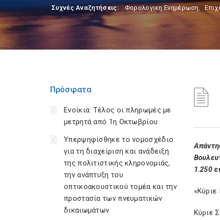
Συχνές Αναζητήσεις:
Φορολογικη Ενημέρωση
,
Επιχ
Πρόσφατα
Ενοίκια: Τέλος οι πληρωμές με
μετρητά από 1η Οκτωβρίου
Υπερψηφίσθηκε το νομοσχέδιο
Απάντη
για τη διαχείριση και ανάδειξη
Βουλευ
της πολιτιστικής κληρονομιάς,
1.250 ε
την ανάπτυξη του
οπτικοακουστικού τομέα και την
«Κύριε
προστασία των πνευματικών
δικαιωμάτων
Κύριε 