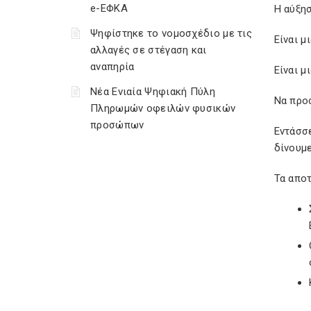
e-ΕΦΚΑ
Η αύξησ
Ψηφίστηκε το νομοσχέδιο με τις
Είναι μ
αλλαγές σε στέγαση και
αναπηρία
Είναι μ
Νέα Ενιαία Ψηφιακή Πύλη
Να προ
Πληρωμών οφειλών φυσικών
προσώπων
Εντάσσ
δίνουμ
Τα αποτ