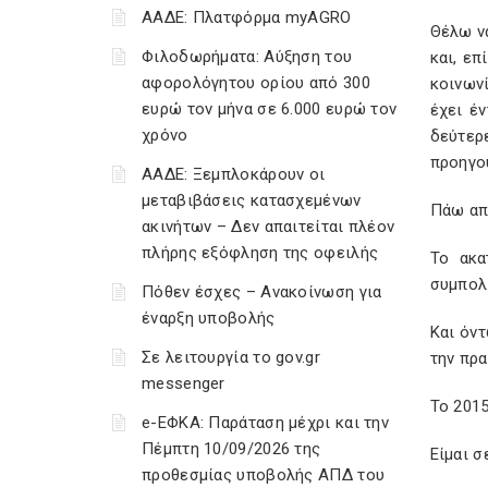
ΑΑΔΕ: Πλατφόρμα myAGRO
Θέλω να
Φιλοδωρήματα: Αύξηση του
και, επ
αφορολόγητου ορίου από 300
κοινων
ευρώ τον μήνα σε 6.000 ευρώ τον
έχει έν
χρόνο
δεύτερ
προηγο
ΑΑΔΕ: Ξεμπλοκάρουν οι
μεταβιβάσεις κατασχεμένων
Πάω απε
ακινήτων – Δεν απαιτείται πλέον
πλήρης εξόφληση της οφειλής
Το ακα
συμπολί
Πόθεν έσχες – Ανακοίνωση για
έναρξη υποβολής
Και όντ
Σε λειτουργία το gov.gr
την πρα
messenger
Το 2015
e-ΕΦΚΑ: Παράταση μέχρι και την
Πέμπτη 10/09/2026 της
Είμαι σ
προθεσμίας υποβολής ΑΠΔ του