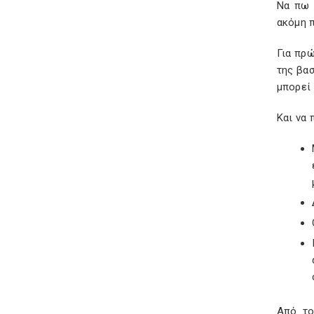
Να πω 
ακόμη π
Για πρ
της βασ
μπορεί 
Και να 
Από το