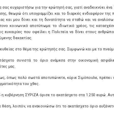
 σας ευχαριστήσω για την ερώτησή σας, γιατί αναδεικνύει ένα
ίσης, θεωρώ ότι υπογραμμίζει και το διαρκές ενδιαφέρον της 
ίας και μου δίνει και τη δυνατότητα να σταθώ και να αναλύσ
τονο κοινωνικό αποτύπωμα: το ιδιωτικό χρέος, τις κατασχέσε
ες ευκαιρίες που οφείλει η Πολιτεία να δίνει στους ανθρώπ
ύμενης δεκαετίας.
υθείας στο θέμα της ερώτησής σας. Συμφωνώ και με το πνεύμα 
τάσχετο συνιστά το όριο ανάμεσα στην οικονομική ασφάλε
τες μας.
ως, όπως πολύ σωστά αποτυπώνετε, κύριε Σιμόπουλε, πρέπει ν
γματικότητα του χθες.
 η κυβέρνηση ΣΥΡΙΖΑ όρισε το ακατάσχετο στα 1.250 ευρώ. Αυτ
ε θέση, λοιπόν, να ανακοινώσω ότι το ακατάσχετο όριο αυξάνετ