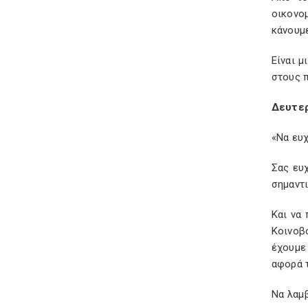
οικονο
κάνουμ
Είναι μ
στους π
Δευτερ
«Να ευχ
Σας ευ
σημαντι
Και να
Κοινοβ
έχουμε 
αφορά τ
Να λαμβ