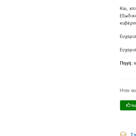
Και, ε
Εξωδικ
κυβέρνη
Ευχαρισ
Ευχαρισ
Πηγή:
e
Ηταν αυ
Να
Σ