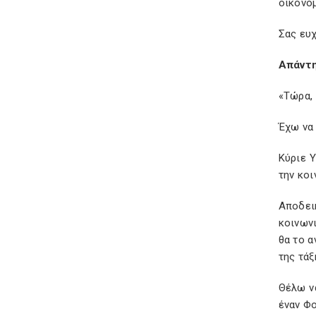
οικονομ
Σας ευ
Απάντη
«Τώρα, 
Έχω να
Κύριε Υ
την κοι
Αποδει
κοινωνι
θα το α
της τάξ
Θέλω ν
έναν Φο