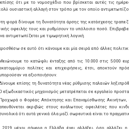
επίσης ότι με το νομοσχέδιο που βρίσκεται αυτές τις ημέρ
ολύ ουσιαστική αλλαγή στον τρόπο με τον οποίο αντιμετωπίζον
ώτη φορά δίνουμε τη δυνατότητα άρσης της κατάσχεσης τραπε
ικής οφειλής τους και ρυθμίσουν το υπόλοιπο ποσό. Επιβραβεύ
να αντιμετωπίζεται με τιμωρητική λογική.
προσθέσω σε αυτό ότι κάνουμε και μία σειρά από άλλες πολιτικ
Μειώνουμε το κατώφλι ένταξης από τις 10.000 στις 5.000 ευ
εκατομμύριο πολίτες και επιχειρήσεις, έτσι, αποκτούν πρ
μπορούσαν να αξιοποιήσουν.
Δίνουμε επίσης τη δυνατότητα νέας ρύθμισης παλαιών ληξιπρό
Ο εξωδικαστικός μηχανισμός μετατρέπεται σε εργαλείο προστα
Προχωρά ο Φορέας Απόκτησης και Επαναμίσθωσης Ακινήτων, α
απευθύνεται ακριβώς στους ευάλωτους οφειλέτες που κινδ
συνολικά ότι αυτά γενικά όλα μαζί σωρευτικά είναι το πραγματι
 2019 μέχρι σήμερα η Ελλάδα έχει αλλάξει, όσο αλλάζει η 