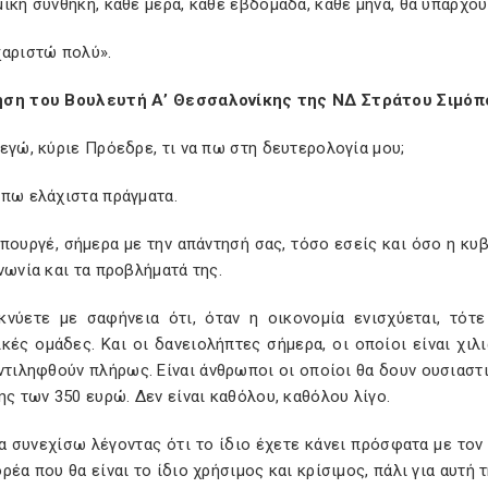
ική συνθήκη, κάθε μέρα, κάθε εβδομάδα, κάθε μήνα, θα υπάρχο
χαριστώ πολύ».
ση του Βουλευτή Α’ Θεσσαλονίκης της ΝΔ Στράτου Σιμό
εγώ, κύριε Πρόεδρε, τι να πω στη δευτερολογία μου;
 πω ελάχιστα πράγματα.
πουργέ, σήμερα με την απάντησή σας, τόσο εσείς και όσο η κυ
νωνία και τα προβλήματά της.
κνύετε με σαφήνεια ότι, όταν η οικονομία ενισχύεται, τότ
κές ομάδες. Και οι δανειολήπτες σήμερα, οι οποίοι είναι χι
ντιληφθούν πλήρως. Είναι άνθρωποι οι οποίοι θα δουν ουσιαστ
ης των 350 ευρώ. Δεν είναι καθόλου, καθόλου λίγο.
α συνεχίσω λέγοντας ότι το ίδιο έχετε κάνει πρόσφατα με το
ρέα που θα είναι το ίδιο χρήσιμος και κρίσιμος, πάλι για αυτή