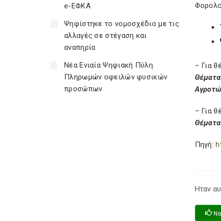
Φορολο
e-ΕΦΚΑ
Ψηφίστηκε το νομοσχέδιο με τις
αλλαγές σε στέγαση και
αναπηρία
Νέα Ενιαία Ψηφιακή Πύλη
– Για 
Πληρωμών οφειλών φυσικών
Θέματα
προσώπων
Αγροτώ
– Για 
Θέματα
Πηγή:
h
Ηταν αυ
Να