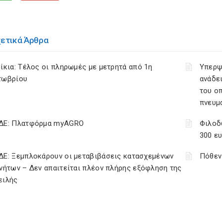
χετικά Άρθρα
ίκια: Τέλος οι πληρωμές με μετρητά από 1η
Υπερψ
τωβρίου
ανάδει
του ο
πνευμ
ΔΕ: Πλατφόρμα myAGRO
Φιλοδ
300 ε
ΔΕ: Ξεμπλοκάρουν οι μεταβιβάσεις κατασχεμένων
Πόθεν
νήτων – Δεν απαιτείται πλέον πλήρης εξόφληση της
ειλής