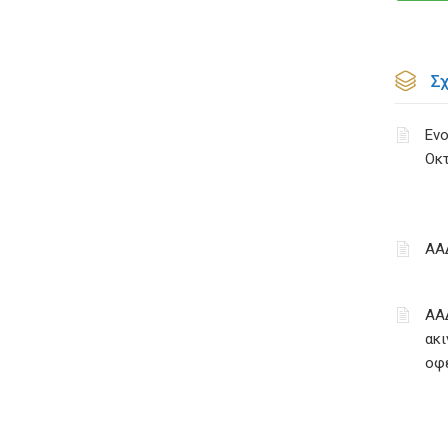
Σ
Ενο
Οκ
ΑΑ
ΑΑ
ακι
οφ