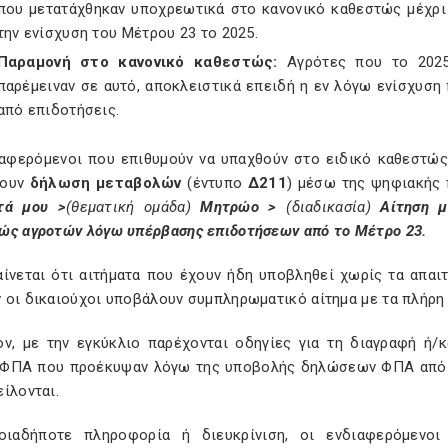
που μετατάχθηκαν υποχρεωτικά στο κανονικό καθεστώς μέχρι 
την ενίσχυση του Μέτρου 23 το 2025.
Παραμονή στο κανονικό καθεστώς:
Αγρότες που το 2025
παρέμειναν σε αυτό, αποκλειστικά επειδή η εν λόγω ενίσχυση
από επιδοτήσεις.
ιαφερόμενοι που επιθυμούν να υπαχθούν στο ειδικό καθεστώς
λουν
δήλωση μεταβολών
(έντυπο
Δ211
) μέσω της ψηφιακής
τά μου >
(θεματική ομάδα)
Μητρώο >
(διαδικασία)
Αίτηση μ
ώς αγροτών λόγω υπέρβασης επιδοτήσεων από το Μέτρο 23
.
αίνεται ότι αιτήματα που έχουν ήδη υποβληθεί χωρίς τα απαιτ
 οι δικαιούχοι υποβάλουν συμπληρωματικό αίτημα με τα πλήρη 
ον, με την εγκύκλιο παρέχονται οδηγίες για τη διαγραφή ή/
ΦΠΑ που προέκυψαν λόγω της υποβολής δηλώσεων ΦΠΑ από 1/
ίλονται.
οιαδήποτε πληροφορία ή διευκρίνιση, οι ενδιαφερόμενοι