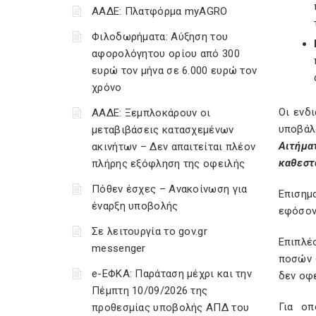
ΑΑΔΕ: Πλατφόρμα myAGRO
Φιλοδωρήματα: Αύξηση του
αφορολόγητου ορίου από 300
ευρώ τον μήνα σε 6.000 ευρώ τον
χρόνο
Οι ενδ
ΑΑΔΕ: Ξεμπλοκάρουν οι
υποβά
μεταβιβάσεις κατασχεμένων
Αιτήμα
ακινήτων – Δεν απαιτείται πλέον
καθεστ
πλήρης εξόφληση της οφειλής
Πόθεν έσχες – Ανακοίνωση για
Επισημ
έναρξη υποβολής
εφόσον
Σε λειτουργία το gov.gr
Επιπλέ
messenger
ποσών 
e-ΕΦΚΑ: Παράταση μέχρι και την
δεν οφε
Πέμπτη 10/09/2026 της
Για οπ
προθεσμίας υποβολής ΑΠΔ του