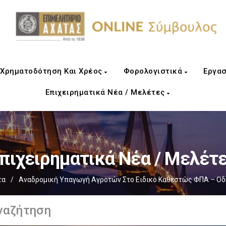
Χρηματοδότηση Και Χρέος
Φορολογιστικά
Εργασ
Επιχειρηματικά Νέα / Μελέτες
πιχειρηματικά Νέα / Μελέτ
τα
/
Αναδρομική Υπαγωγή Αγροτών Στο Ειδικό Καθεστώς ΦΠΑ – Οδηγ