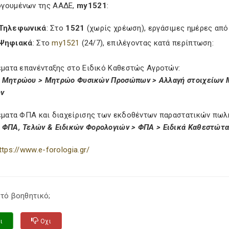
γουμένων της ΑΑΔΕ,
my1521
:
Τηλεφωνικά
: Στο
1521
(χωρίς χρέωση), εργάσιμες ημέρες από 
Ψηφιακά
: Στο
my1521
(24/7), επιλέγοντας κατά περίπτωση:
θέματα επανένταξης στο Ειδικό Καθεστώς Αγροτών:
 Μητρώου > Μητρώο Φυσικών Προσώπων > Αλλαγή στοιχείων 
ν
θέματα ΦΠΑ και διαχείρισης των εκδοθέντων παραστατικών πωλ
 ΦΠΑ, Τελών & Ειδικών Φορολογιών > ΦΠΑ > Ειδικά Καθεστώτα
ttps://www.e-forologia.gr/
τό βοηθητικό;
ι
Οχι