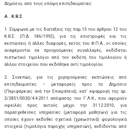
Δημόσιο, από τους υπόψη επιτηδευματίες:
Α . Κ.Β.Σ
1. Σύμφωνα με τις διατάξεις της παρ.13 του άρθρου 12 του
Κ.Β.Σ. (Π.Δ. 186/1992), για τις επιστροφές και τις
εκπτώσεις ή άλλες διαφορές, εκτός του Φ.Π.Α., οι οποίες
αναφέρονται σε προηγούμενες συναλλαγές, εκδίδεται
πιστωτικό τιμολόγιο από τον εκδότη του τιμολογίου ή
άλλου στοιχείου που εκδόθηκε αντί τιμολογίου.
2. Συνεπώς, για τις χορηγούμενες εκπτώσεις από
επιτηδευματίες – μεταφορείς προς το Δημόσιο
(Περιφέρειες ανά την Επικράτεια), κατ’ εφαρμογή της αρ.
2/2851/0020/4.4.2011 απόφασης του Γ.Λ.Κ., που αφορούν
οφειλές προς αυτούς μέχρι την 31.12.2010, για
παρασχεθείσες υπηρεσίες (μεταφορά μαθητών) για τις
οποίες έχουν εκδοθεί σχετικά (χρεωστικά) φορολογικά
στοιχεία (τιμολόγια παροχής υπηρεσιών), εκδίδονται από