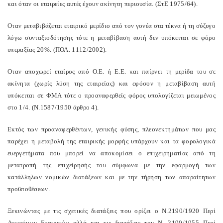
και όταν οι εταιρείες αυτές έχουν ακίνητη περιουσία. (ΣτΕ 1975/64).
Οταν μεταβιβάζεται εταιρικό μερίδιο από τον γονέα στα τέκνα ή τη σύζυγο
λόγω συνταξιοδότησης τότε η μεταβίβαση αυτή δεν υπόκειται σε φόρο
υπεραξίας 20%. (ΠΟΛ. 1112/2002).
Οταν αποχωρεί εταίρος από Ο.Ε. ή Ε.Ε. και παίρνει τη μερίδα του σε
ακίνητα (χωρίς λύση της εταιρείας) και εφόσον η μεταβίβαση αυτή
υπόκειται σε ΦΜΑ τότε ο προαναφερθείς φόρος υπολογίζεται μειωμένος
στο 1/4. (Ν.1587/1950 άρθρο 4).
Εκτός των προαναφερθέντων, γενικής φύσης, πλεονεκτημάτων που μας
παρέχει η μεταβολή της εταιρικής μορφής υπάρχουν και τα φορολογικά
ευεργετήματα που μπορεί να αποκομίσει ο επιχειρηματίας από τη
μετατροπή της επιχείρησής του σύμφωνα με την εφαρμογή των
κατάλληλων νομικών διατάξεων και με την τήρηση των απαραίτητων
προϋποθέσεων.
Ξεκινώντας με τις σχετικές διατάξεις που ορίζει ο Ν.2190/1920 Περί
Ανωνύμων Εταιρειών αλλά και τις διατάξεις του Ν. 3190/1955 Περί