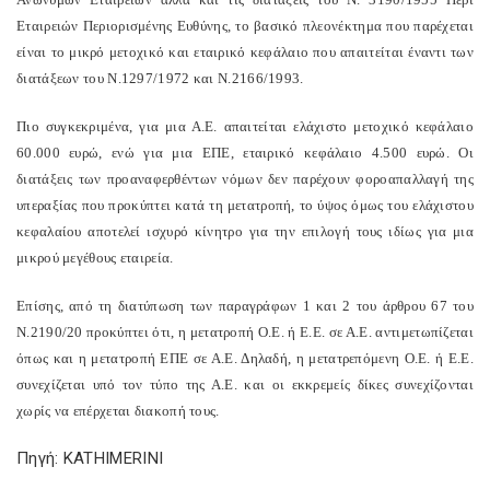
Εταιρειών Περιορισμένης Ευθύνης, το βασικό πλεονέκτημα που παρέχεται
είναι το μικρό μετοχικό και εταιρικό κεφάλαιο που απαιτείται έναντι των
διατάξεων του Ν.1297/1972 και Ν.2166/1993.
Πιο συγκεκριμένα, για μια Α.Ε. απαιτείται ελάχιστο μετοχικό κεφάλαιο
60.000 ευρώ, ενώ για μια ΕΠΕ, εταιρικό κεφάλαιο 4.500 ευρώ. Οι
διατάξεις των προαναφερθέντων νόμων δεν παρέχουν φοροαπαλλαγή της
υπεραξίας που προκύπτει κατά τη μετατροπή, το ύψος όμως του ελάχιστου
κεφαλαίου αποτελεί ισχυρό κίνητρο για την επιλογή τους ιδίως για μια
μικρού μεγέθους εταιρεία.
Επίσης, από τη διατύπωση των παραγράφων 1 και 2 του άρθρου 67 του
Ν.2190/20 προκύπτει ότι, η μετατροπή Ο.Ε. ή Ε.Ε. σε Α.Ε. αντιμετωπίζεται
όπως και η μετατροπή ΕΠΕ σε Α.Ε. Δηλαδή, η μετατρεπόμενη Ο.Ε. ή Ε.Ε.
συνεχίζεται υπό τον τύπο της Α.Ε. και οι εκκρεμείς δίκες συνεχίζονται
χωρίς να επέρχεται διακοπή τους.
Πηγή: KATHIMERINI