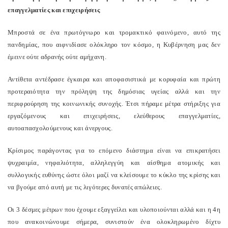
επαγγελματίες και επιχειρήσεις
Μπροστά σε ένα πρωτόγνωρο και τρομακτικό φαινόμενο, αυτό της
πανδημίας, που αιφνιδίασε ολόκληρο τον κόσμο, η Κυβέρνηση μας δεν
έμεινε ούτε αδρανής ούτε αμήχανη.
Αντίθετα αντέδρασε έγκαιρα και αποφασιστικά με κορυφαία και πρώτη
προτεραιότητα την πρόληψη της δημόσιας υγείας αλλά και την
περιφρούρηση της κοινωνικής συνοχής. Έτσι πήραμε μέτρα στήριξης για
εργαζόμενους και επιχειρήσεις, ελεύθερους επαγγελματίες,
αυτοαπασχολούμενους και άνεργους.
Κρίσιμος παράγοντας για το επόμενο διάστημα είναι να επικρατήσει
ψυχραιμία, νηφαλιότητα, αλληλεγγύη και αίσθημα ατομικής και
συλλογικής ευθύνης ώστε όλοι μαζί να κλείσουμε το κύκλο της κρίσης και
να βγούμε από αυτή με τις λιγότερες δυνατές απώλειες.
Οι 3 δέσμες μέτρων που έχουμε εξαγγείλει και υλοποιούνται αλλά και η 4η
που ανακοινώνουμε σήμερα, συνιστούν ένα ολοκληρωμένο δίχτυ