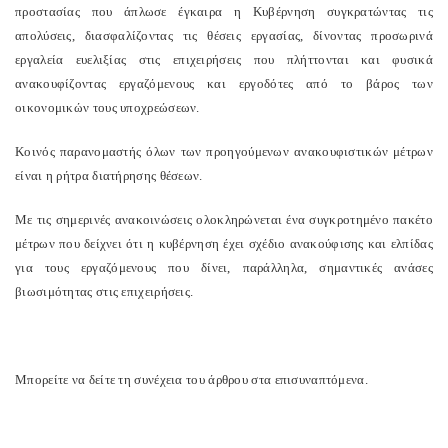
προστασίας που άπλωσε έγκαιρα η Κυβέρνηση συγκρατώντας τις
απολύσεις, διασφαλίζοντας τις θέσεις εργασίας, δίνοντας προσωρινά
εργαλεία ευελιξίας στις επιχειρήσεις που πλήττονται και φυσικά
ανακουφίζοντας εργαζόμενους και εργοδότες από το βάρος των
οικονομικών τους υποχρεώσεων.
Κοινός παρανομαστής όλων των προηγούμενων ανακουφιστικών μέτρων
είναι η ρήτρα διατήρησης θέσεων.
Με τις σημερινές ανακοινώσεις ολοκληρώνεται ένα συγκροτημένο πακέτο
μέτρων που δείχνει ότι η κυβέρνηση έχει σχέδιο ανακούφισης και ελπίδας
για τους εργαζόμενους που δίνει, παράλληλα, σημαντικές ανάσες
βιωσιμότητας στις επιχειρήσεις.
Μπορείτε να δείτε τη συνέχεια του άρθρου στα επισυναπτόμενα.