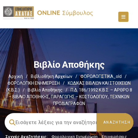
Βιβλίο Αποθήκης
Αρχική
/
Βιβλιοθήκη Αρχείων
/
ΦΟΡΟΛΟΓΙΣΤΙΚΑ_old
/
ΦΟΡΟΛΟΓΙΚΗ ΕΝΗΜΕΡΩΣΗ
/
ΚΩΔΙΚΑΣ ΒΙΒΛΙΩΝ ΚΑΙ ΣΤΟΙΧΕΙΩΝ
(Κ.Β.Σ.)
/
Βιβλίο Αποθήκης
/
Π.Δ. 186/1992 Κ.Β.Σ. – ΑΡΘΡΟ 8
– ΒΙΒΛΙΟ ΑΠΟΘΗΚΗΣ, ΠΑΡΑΓΩΓΗΣ – ΚΟΣΤΟΛΟΓΙΟΥ, ΤΕΧΝΙΚΩΝ
ΠΡΟΔΙΑΓΡΑΦΩΝ
Συχνές Αναζητήσεις:
Φορολογικη Ενημέρωση
,
Επιχειρήσεις