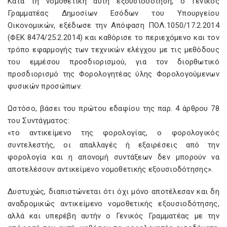
Κατά τη νοµοθετική αυτή εξουσιοδότηση, ο Γενικός
Γραμματέας Δηµοσίων Εσόδων του Υπουργείου
Οικονοµικών, εξέδωσε την Απόφαση ΠΟΛ.1050/17.2.2014
(ΦΕΚ 8474/25.2.2014) και καθόρισε το περιεχόµενο και τον
τρόπο εφαρµογής των τεχνικών ελέγχου µε τις µεθόδους
του εµµέσου προσδιορισµού, για τον διορθωτικό
προσδιορισµό της Φορολογητέας ύλης Φορολογούµενων
φυσικών προσώπων.
Ωστόσο, βάσει του πρώτου εδαφίου της παρ. 4 άρθρου 78
του Συντάγματος:
«το αντικείμενο της φορολογίας, ο φορολογικός
συντελεστής, οι απαλλαγές ή εξαιρέσεις από την
φορολογία και η απονομή συντάξεων δεν μπορούν να
αποτελέσουν αντικείμενο νοµοθετικής εξουσιοδότησης».
Δυστυχώς, διαπιστώνεται ότι όχι µόνο αποτέλεσαν και δη
αναδρομικώς αντικείμενο νοµοθετικής εξουσιοδότησης,
αλλά και υπερέβη αυτήν ο Γενικός Γραμματέας µε την