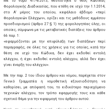
Με το νόµο 4174/2013, θεσπίστηκε ο νέος Κώδικας
Φορολογικής Διαδικασίας, που ετέθη σε ισχύ την 1.1.2014,
στο Α’ µέρος του οποίου, κεφάλαιο έβδοµο «περί
Φορολογικών Ελέγχων», ορίζει και τις µεθόδους εµµέσου
προσδιορισµού (άρθρο 27 § 1) της φορολογητέας ύλης, οι
οποίες, σύµφωνα µε τις µεταβατικές διατάξεις του άρθρου
66 παρ. 1:
«εφαρμόζονται µε την επιφύλαξη των διατάξεων περί
παραγραφής, σε όλες τις χρήσεις για τις οποίες, κατά την
θέση σε ισχύ του Κώδικα, δεν έχει εκδοθεί εντολή
ελέγχου, ή έχει εκδοθεί εντολή ελέγχου, αλλά δεν έχει
γίνει έναρξη του ελέγχου».
Με την παρ. 2 του ίδιου άρθρου και νόµου, παρέχεται στον
Γενικό Γραμματέα η νοµοθετική εξουσιοδότηση να
καθορίσει, µε απόφασή του, το ειδικότερο περιεχόµενο
τεχνικών ελέγχου, τον τρόπο εφαρµογής τους και κάθε
σχετικό θέµα για την εφαρμογή του άρθρου αυτού.