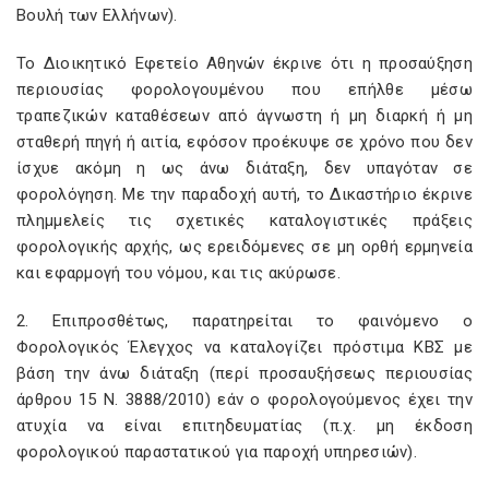
Βουλή των Ελλήνων).
Το Διοικητικό Εφετείο Αθηνών έκρινε ότι η προσαύξηση
περιουσίας φορολογουμένου που επήλθε μέσω
τραπεζικών καταθέσεων από άγνωστη ή μη διαρκή ή μη
σταθερή πηγή ή αιτία, εφόσον προέκυψε σε χρόνο που δεν
ίσχυε ακόμη η ως άνω διάταξη, δεν υπαγόταν σε
φορολόγηση. Με την παραδοχή αυτή, το Δικαστήριο έκρινε
πλημμελείς τις σχετικές καταλογιστικές πράξεις
φορολογικής αρχής, ως ερειδόμενες σε μη ορθή ερμηνεία
και εφαρμογή του νόμου, και τις ακύρωσε.
2. Επιπροσθέτως, παρατηρείται το φαινόμενο ο
Φορολογικός Έλεγχος να καταλογίζει πρόστιμα ΚΒΣ με
βάση την άνω διάταξη (περί προσαυξήσεως περιουσίας
άρθρου 15 Ν. 3888/2010) εάν ο φορολογούμενος έχει την
ατυχία να είναι επιτηδευματίας (π.χ. μη έκδοση
φορολογικού παραστατικού για παροχή υπηρεσιών).