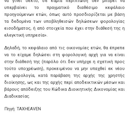
να γίνει δεκτό, σε καµία περίπτωση δεν µπορεί να
υπερβαίνει το πραγματικό διαθέσιµο κεφάλαιο
προηγούμενων ετών, όπως αυτό προσδιορίζεται µε βάση
τα δεδομένα των υποβληθεισών δηλώσεων φορολογίας
εισοδήµατος, ή από στοιχεία που έχει στην διάθεσή της η
ελεγκτική υπηρεσία».
Δηλαδή, το κεφάλαιο από τις οικονομίες ετών, θα έπρεπε
να το είχαµε δηλώσει στη φορολογική αρχή για να είναι
στην διάθεσή της (παρόλο ότι δεν υπήρχε η σχετική προς
τούτο υποχρέωση), προκειμένου να µην υπαχθεί εκ νέου
σε φορολογία, κατά παράβαση της αρχής της χρηστής
διοίκησης, ως και της αρχής περί αποδεικτικών µέσων και
βάρους απόδειξης του Κώδικα Διοικητικής Δικονομίας και
Διαδικασίας.
Πηγή: TAXHEAVEN