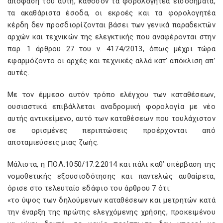
απόφασή του αυτή, καθόσον τα φορολογητέα εισοδήματα,
τα ακαθάριστα έσοδα, οι εκροές και τα φορολογητέα
κέρδη δεν προσδιορίζονται βάσει των γενικά παραδεκτών
αρχών και τεχνικών της ελεγκτικής που αναφέρονται στην
παρ. 1 άρθρου 27 του ν. 4174/2013, όπως µέχρι τώρα
εφαρµόζοντο οι αρχές και τεχνικές αλλά κατ’ απόκλιση απ’
αυτές.
Με τον έµµεσο αυτόν τρόπο ελέγχου των καταθέσεων,
ουσιαστικά επιβάλλεται αναδροµική φορολογία µε νέο
αυτής αντικείμενο, αυτό των καταθέσεων που τουλάχιστον
σε ορισμένες περιπτώσεις προέρχονται από
αποταµιεύσεις µιας ζωής.
Μάλιστα, η ΠΟΛ.1050/17.2.2014 και πάλι καθ’ υπέρβαση της
νοµοθετικής εξουσιοδότησης και παντελώς αυθαίρετα,
όρισε στο τελευταίο εδάφιο του άρθρου 7 ότι:
«το ύψος των δηλούμενων καταθέσεων και µετρητών κατά
την έναρξη της πρώτης ελεγχόμενης χρήσης, προκειμένου