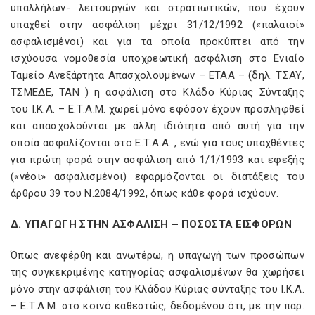
υπαλλήλων- λειτουργών και στρατιωτικών, που έχουν
υπαχθεί στην ασφάλιση μέχρι 31/12/1992 («παλαιοί»
ασφαλισμένοι) και για τα οποία προκύπτει από την
ισχύουσα νομοθεσία υποχρεωτική ασφάλιση στο Ενιαίο
Ταμείο Ανεξάρτητα Απασχολουμένων – ΕΤΑΑ – (δηλ. ΤΣΑΥ,
ΤΣΜΕΔΕ, TAN ) η ασφάλιση στο Κλάδο Κύριας Σύνταξης
του Ι.Κ.Α. – Ε.Τ.A.M. χωρεί μόνο εφόσον έχουν προσληφθεί
και απασχολούνται με άλλη ιδιότητα από αυτή για την
οποία ασφαλίζονται στο Ε.Τ.Α.Α. , ενώ για τους υπαχθέντες
για πρώτη φορά στην ασφάλιση από 1/1/1993 και εφεξής
(«νέοι» ασφαλισμένοι) εφαρμόζονται οι διατάξεις του
άρθρου 39 του Ν.2084/1992, όπως κάθε φορά ισχύουν.
Δ. ΥΠΑΓΩΓΗ ΣΤΗΝ ΑΣΦΑΛΙΣΗ – ΠΟΣΟΣΤΑ ΕΙΣΦΟΡΩΝ
Όπως ανεφέρθη και ανωτέρω, η υπαγωγή των προσώπων
της συγκεκριμένης κατηγορίας ασφαλισμένων θα χωρήσει
μόνο στην ασφάλιση του Κλάδου Κύριας σύνταξης του Ι.Κ.Α.
– Ε.Τ.Α.Μ. στο κοινό καθεστώς, δεδομένου ότι, με την παρ.