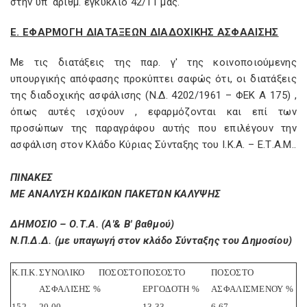
στην υπ' αριθμ. εγκύκλιο 42/11 μας.
Ε. ΕΦΑΡΜΟΓΗ ΔΙΑΤΑΞΕΩΝ ΔΙΑΔΟΧΙΚΗΣ ΑΣΦΑΑΙΣΗΣ
Με τις διατάξεις της παρ. γ' της κοινοποιούμενης
υπουργικής απόφασης προκύπτει σαφώς ότι, οι διατάξεις
της διαδοχικής ασφάλισης (Ν.Δ. 4202/1961 – ΦΕΚ Α 175) ,
όπως αυτές ισχύουν , εφαρμόζονται και επί των
προσώπων της παραγράφου αυτής που επιλέγουν την
ασφάλιση στον Κλάδο Κύριας Σύνταξης του Ι.Κ.Α. – Ε.Τ.A.M..
ΠΙΝΑΚΕΣ
ΜΕ ΑΝΑΛΥΣΗ ΚΩΔΙΚΩΝ ΠΑΚΕΤΩΝ ΚΑΛΥΨΗΣ
ΔΗΜΟΣΙΟ – Ο.Τ.Α. (Α'& Β' βαθμού)
Ν.Π.Δ.Δ. (με υπαγωγή στον κλάδο Σύνταξης του Δημοσίου)
Κ.Π.Κ.
ΣΥΝΟΛΙΚΟ ΠΟΣΟΣΤΟ
ΠΟΣΟΣΤΟ
ΠΟΣΟΣΤΟ
ΑΣΦΑΛΙΣΗΣ %
ΕΡΓΟΔΟΤΗ %
ΑΣΦΑΛΙΣΜΕΝΟΥ %
152
20,00
13,33
6,67