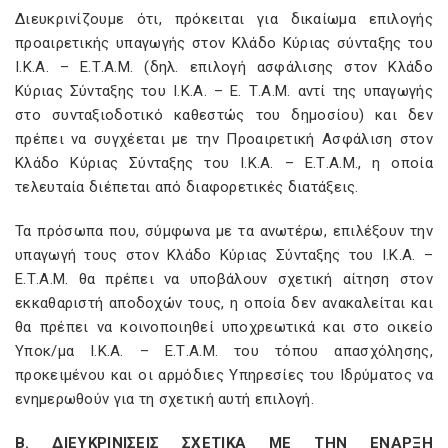
Διευκρινίζουμε ότι, πρόκειται για δικαίωμα επιλογής
προαιρετικής υπαγωγής στον Κλάδο Κύριας σύνταξης του
Ι.Κ.Α. – Ε.Τ.A.M. (δηλ. επιλογή ασφάλισης στον Κλάδο
Κύριας Σύνταξης του Ι.Κ.Α. – Ε. Τ.A.M. αντί της υπαγωγής
στο συνταξιοδοτικό καθεστώς του δημοσίου) και δεν
πρέπει να συγχέεται με την Προαιρετική Ασφάλιση στον
Κλάδο Κύριας Σύνταξης του Ι.Κ.Α. – Ε.Τ.A.M., η οποία
τελευταία διέπεται από διαφορετικές διατάξεις.
Τα πρόσωπα που, σύμφωνα με τα ανωτέρω, επιλέξουν την
υπαγωγή τους στον Κλάδο Κύριας Σύνταξης του Ι.Κ.Α. –
Ε.Τ.A.M. θα πρέπει να υποβάλουν σχετική αίτηση στον
εκκαθαριστή αποδοχών τους, η οποία δεν ανακαλείται και
θα πρέπει να κοινοποιηθεί υποχρεωτικά και στο οικείο
Υποκ/μα Ι.Κ.Α. – Ε.Τ.A.M. του τόπου απασχόλησης,
προκειμένου και οι αρμόδιες Υπηρεσίες του Ιδρύματος να
ενημερωθούν για τη σχετική αυτή επιλογή.
Β. ΔΙΕΥΚΡΙΝΙΣΕΙΣ ΣΧΕΤΙΚΑ ΜΕ ΤΗΝ ΕΝΑΡΞΗ