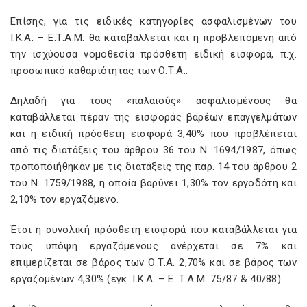
Επίσης, για τις ειδικές κατηγορίες ασφαλισμένων του
Ι.Κ.Α. – Ε.Τ.Α.Μ. θα καταβάλλεται και η προβλεπόμενη από
την ισχύουσα νομοθεσία πρόσθετη ειδική εισφορά, π.χ.
προσωπικό καθαριότητας των Ο.Τ.Α..
Δηλαδή για τους «παλαιούς» ασφαλισμένους θα
καταβάλλεται πέραν της εισφοράς βαρέων επαγγελμάτων
και η ειδική πρόσθετη εισφορά 3,40% που προβλέπεται
από τις διατάξεις του άρθρου 36 του Ν. 1694/1987, όπως
τροποποιήθηκαν με τις διατάξεις της παρ. 14 του άρθρου 2
του Ν. 1759/1988, η οποία βαρύνει 1,30% τον εργοδότη και
2,10% τον εργαζόμενο.
Έτσι η συνολική πρόσθετη εισφορά που καταβάλλεται για
τους υπόψη εργαζόμενους ανέρχεται σε 7% και
επιμερίζεται σε βάρος των Ο.Τ.Α. 2,70% και σε βάρος των
εργαζομένων 4,30% (εγκ. Ι.Κ.Α. – Ε. Τ.A.M. 75/87 & 40/88).