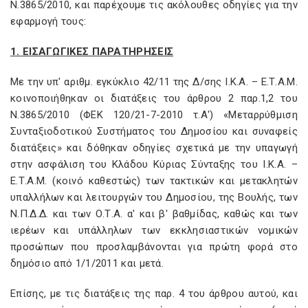
Ν.3865/2010, και παρέχουμε τις ακόλουθες οδηγίες για την
εφαρμογή τους:
1. ΕΙΣΑΓΩΓΙΚΕΣ ΠΑΡΑΤΗΡΗΣΕΙΣ
Με την υπ' αριθμ. εγκύκλιο 42/11 της Δ/σης Ι.Κ.Α. – Ε.Τ.A.M.
κοινοποιήθηκαν οι διατάξεις του άρθρου 2 παρ.1,2 του
Ν.3865/2010 (ΦΕΚ 120/21-7-2010 τ.Α') «Μεταρρύθμιση
Συνταξιοδοτικού Συστήματος του Δημοσίου και συναφείς
διατάξεις» και δόθηκαν οδηγίες σχετικά με την υπαγωγή
στην ασφάλιση του Κλάδου Κύριας Σύνταξης του Ι.Κ.Α. –
Ε.Τ.A.M. (κοινό καθεστώς) των τακτικών και μετακλητών
υπαλλήλων και λειτουργών του Δημοσίου, της Βουλής, των
Ν.Π.Δ.Δ. και των Ο.Τ.Α. α' και β' βαθμίδας, καθώς και των
ιερέων και υπάλληλων των εκκλησιαστικών νομικών
προσώπων που προσλαμβάνονται για πρώτη φορά στο
δημόσιο από 1/1/2011 και μετά.
Επίσης, με τις διατάξεις της παρ. 4 του άρθρου αυτού, και