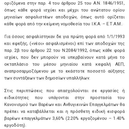
οριζόμενα στην παρ. 4 του άρθρου 25 του Α.Ν. 1846/1951,
όπως κάθε φορά ισχύει και μέχρι του ανώτατου ορίου
μηνιαίων ασφαλιστέων αποδοχών, όπως αυτό ορίζεται
κάθε φορά από την κείμενη νομοθεσία του Ι.Κ.Α. – Ε.Τ.Α.Μ..
Για όσους ασφαλίστηκαν δε για πρώτη φορά από 1/1/1993
και εφεξής, («νέοι» ασφαλισμένοι) επί των αποδοχών της
παρ. 2β του άρθρου 22 του Ν.2084/1992, όπως κάθε φορά
ισχύει, που δεν μπορούν να υπερβαίνουν κατά μήνα το
οκταπλάσιο του μέσου μηνιαίου κατά κεφαλή ΑΕΠ,
αναπροσαρμοζόμενου με το εκάστοτε ποσοστό αύξησης
των συντάξεων των δημοσίων υπαλλήλων.
Στις περιπτώσεις που απασχολούνται σε εργασίες ή
ειδικότητες που υπάγονται στην προστασία του
Κανονισμού των Βαρέων και Ανθυγιεινών Επαγγελμάτων θα
πρέπει να καταβάλλεται και η πρόσθετη ειδική εισφορά
βαρέων επαγγελμάτων 3,60% (2.20% εργαζομένου – 1.40%
εργοδότη).