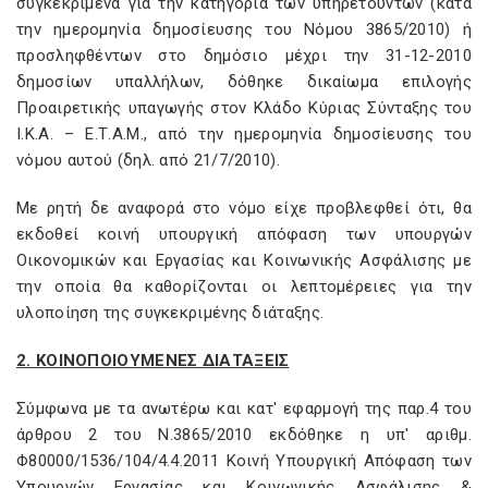
συγκεκριμένα για την κατηγορία των υπηρετούντων (κατά
την ημερομηνία δημοσίευσης του Νόμου 3865/2010) ή
προσληφθέντων στο δημόσιο μέχρι την 31-12-2010
δημοσίων υπαλλήλων, δόθηκε δικαίωμα επιλογής
Προαιρετικής υπαγωγής στον Κλάδο Κύριας Σύνταξης του
Ι.Κ.Α. – Ε.Τ.Α.Μ., από την ημερομηνία δημοσίευσης του
νόμου αυτού (δηλ. από 21/7/2010).
Με ρητή δε αναφορά στο νόμο είχε προβλεφθεί ότι, θα
εκδοθεί κοινή υπουργική απόφαση των υπουργών
Οικονομικών και Εργασίας και Κοινωνικής Ασφάλισης με
την οποία θα καθορίζονται οι λεπτομέρειες για την
υλοποίηση της συγκεκριμένης διάταξης.
2. ΚΟΙΝΟΠΟΙΟΥΜΕΝΕΣ ΔΙΑΤΑΞΕΙΣ
Σύμφωνα με τα ανωτέρω και κατ' εφαρμογή της παρ.4 του
άρθρου 2 του Ν.3865/2010 εκδόθηκε η υπ' αριθμ.
Φ80000/1536/104/4.4.2011 Κοινή Υπουργική Απόφαση των
Υπουργών Εργασίας και Κοινωνικής Ασφάλισης &