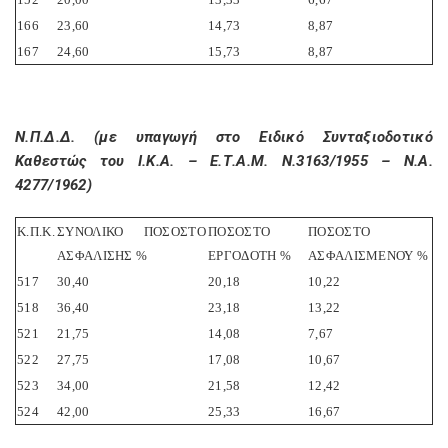
166
23,60
14,73
8,87
167
24,60
15,73
8,87
Ν.Π.Δ.Δ. (με υπαγωγή στο Ειδικό Συνταξιοδοτικό
Καθεστώς του Ι.Κ.Α. – Ε.Τ.Α.Μ. Ν.3163/1955 – Ν.Α.
4277/1962)
Κ.Π.Κ.
ΣΥΝΟΛΙΚΟ ΠΟΣΟΣΤΟ
ΠΟΣΟΣΤΟ
ΠΟΣΟΣΤΟ
ΑΣΦΑΛΙΣΗΣ %
ΕΡΓΟΔΟΤΗ %
ΑΣΦΑΛΙΣΜΕΝΟΥ %
517
30,40
20,18
10,22
518
36,40
23,18
13,22
521
21,75
14,08
7,67
522
27,75
17,08
10,67
523
34,00
21,58
12,42
524
42,00
25,33
16,67