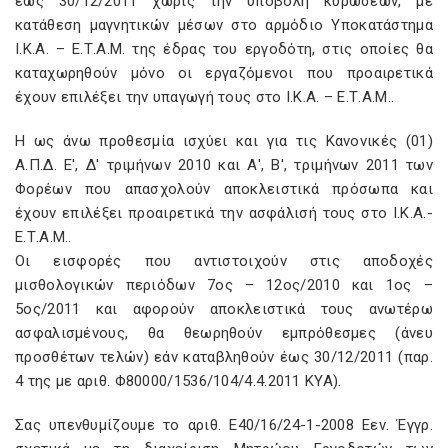
έως 30/12/2011 χωρίς την υποβολή κυρώσεων, με
κατάθεση μαγνητικών μέσων στο αρμόδιο Υποκατάστημα
Ι.Κ.Α. – Ε.Τ.A.M. της έδρας του εργοδότη, στις οποίες θα
καταχωρηθούν μόνο οι εργαζόμενοι που προαιρετικά
έχουν επιλέξει την υπαγωγή τους στο Ι.Κ.Α. – Ε.Τ.Α.Μ..
Η ως άνω προθεσμία ισχύει και για τις Κανονικές (01)
Α.Π.Δ. Ε', Δ' τριμήνων 2010 και Α', Β', τριμήνων 2011 των
Φορέων που απασχολούν αποκλειστικά πρόσωπα και
έχουν επιλέξει προαιρετικά την ασφάλισή τους στο Ι.Κ.Α.-
Ε.Τ.Α.Μ..
Οι εισφορές που αντιστοιχούν στις αποδοχές
μισθολογικών περιόδων 7ος – 12ος/2010 και 1ος –
5ος/2011 και αφορούν αποκλειστικά τους ανωτέρω
ασφαλισμένους, θα θεωρηθούν εμπρόθεσμες (άνευ
προσθέτων τελών) εάν καταβληθούν έως 30/12/2011 (παρ.
4 της με αριθ. Φ80000/1536/104/4.4.2011 ΚΥΑ).
Σας υπενθυμίζουμε το αριθ. Ε40/16/24-1-2008 Εεν. Έγγρ.