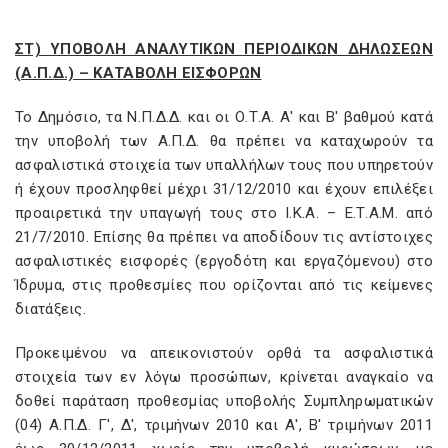
ΣΤ) ΥΠΟΒΟΛΗ ΑΝΑΛΥΤΙΚΩΝ ΠΕΡΙΟΔΙΚΩΝ ΔΗΛΩΣΕΩΝ
(Α.Π.Δ.) – ΚΑΤΑΒΟΛΗ ΕΙΣΦΟΡΩΝ
Το Δημόσιο, τα Ν.Π.Δ.Δ. και οι Ο.Τ.Α. Α' και Β' βαθμού κατά
την υποβολή των Α.Π.Δ. θα πρέπει να καταχωρούν τα
ασφαλιστικά στοιχεία των υπαλλήλων τους που υπηρετούν
ή έχουν προσληφθεί μέχρι 31/12/2010 και έχουν επιλέξει
προαιρετικά την υπαγωγή τους στο Ι.Κ.Α. – Ε.Τ.Α.Μ. από
21/7/2010. Επίσης θα πρέπει να αποδίδουν τις αντίστοιχες
ασφαλιστικές εισφορές (εργοδότη και εργαζόμενου) στο
Ίδρυμα, στις προθεσμίες που ορίζονται από τις κείμενες
διατάξεις.
Προκειμένου να απεικονιστούν ορθά τα ασφαλιστικά
στοιχεία των εν λόγω προσώπων, κρίνεται αναγκαίο να
δοθεί παράταση προθεσμίας υποβολής Συμπληρωματικών
(04) Α.Π.Δ. Γ', Δ', τριμήνων 2010 και Α', Β' τριμήνων 2011