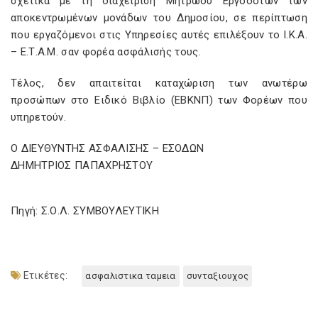
σχετικά με τη διαχείριση Μητρώου Εργοδοτών των
αποκεντρωμένων μονάδων του Δημοσίου, σε περίπτωση
που εργαζόμενοι στις Υπηρεσίες αυτές επιλέξουν το Ι.Κ.Α.
– Ε.Τ.A.M. σαν φορέα ασφάλισής τους.
Τέλος, δεν απαιτείται καταχώριση των ανωτέρω
προσώπων στο Ειδικό Βιβλίο (ΕΒΚΝΠ) των Φορέων που
υπηρετούν.
Ο ΔΙΕΥΘΥΝΤΗΣ ΑΣΦΑΛΙΣΗΣ – ΕΣΟΔΩΝ
ΔΗΜΗΤΡΙΟΣ ΠΑΠΑΧΡΗΣΤΟΥ
Πηγή: Σ.Ο.Λ. ΣΥΜΒΟΥΛΕΥΤΙΚΗ
Ετικέτες:
ασφαλιστικα ταμεια
συνταξιουχος