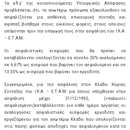
1α εδ.γ' της κοινοποιούμενης Υπουργικής Απόφασης
προβλέπεται ότι, τα ανωτέρω πρόσωπα εξακολουθούν να
ασφαλίζονται για ασθένεια, επικουρική σύνταξη και
εφάπαξ βοήθημα στους οικείους φορείς, στους οποίους
υπάγονταν πριν την υπαγωγή τους στην ασφάλιση του Ι.Κ.Α.
– Ε.Τ.Α.Μ.
Οι ασφαλιστικές εισφορές που θα πρέπει να
καταβάλλονται υπολογίζονται σε σύνολο 20% αναλυόμενες
σε 6,67% ως εισφορά που βαρύνει τον ασφαλισμένο και σε
13.33% ως εισφορά που βαρύνει τον εργοδότη.
Συγκεκριμένα, για την ασφάλιση στον Κλάδο Κύριας
Σύνταξης του Ι.Κ.Α. – Ε.Τ.Α.Μ. για όσους υπήχθησαν στην
ασφάλιση μέχρι 31/12/1992, («παλαιοί»
ασφαλισμένοι)καταβάλλονται για κάθε ημέρα εργασίας οι
αναλογούσες ασφαλιστικές εισφορές εργοδότη και
εργαζόμενου για τον ανωτέρω Κλάδο που υπολογίζονται
στις πάσης φύσεως αποδοχές του ασφαλισμένου κατά τα