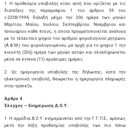
1. Η προθεσμία υποβολής είναι αυτή που ορίζεται με τις
διατάξεις της παραγράφου 1 του άρθρου 59 του
ν.2238/1994, δηλαδή μέχρι την 20ή ημέρα των μηνών
Μαρτίου, Μαΐου, Ιουλίου, Σεπτεμβρίου, Νοεμβρίου και
Ιανουαρίου κάθε έτους, η οποία πραγματοποιείται ανάλογα
με το τελευταίο ψηφίο του αριθμού φορολογικού μητρώου
(Α.Φ.Μ.) του φορολογουμένου, με αρχή για το ψηφίο 1 την
εικοστή (20ή) ημέρα των μηνών αυτών και ολοκληρώνεται
μέσα σε έντεκα (11) εργάσιμες ημέρες.
2. Ως ημερομηνία υποβολής της δήλωσης, κατά την
ηλεκτρονική υποβολή, θεωρείται η ημερομηνία πληρωμής
στην τράπεζα.
Άρθρο 4
Έλεγχος – Ενημέρωση Δ.Ο.Υ.
1. Η αρμόδια Δ.Ο.Υ. ενημερώνεται από την Γ.Γ.Π.Σ., αμέσως
μετά την λήξη προθεσμίας υποβολής των πιο πάνω