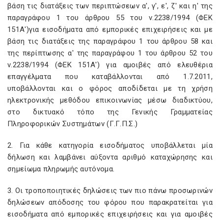
βάση τις διατάξεις των περιπτώσεων α', γ', ε', ζ' και η' της
παραγράφου 1 του άρθρου 55 του ν.2238/1994 (ΦΕΚ
151Α')για εισοδήματα από εμπορικές επιχειρήσεις και με
βάση τις διατάξεις της παραγράφου 1 του άρθρου 58 και
της περίπτωσης α' της παραγράφου 1 του άρθρου 52 του
ν.2238/1994 (ΦΕΚ 151Α') για αμοιβές από ελευθέρια
επαγγέλματα που καταβάλλονται από 1.7.2011,
υποβάλλονται και ο φόρος αποδίδεται με τη χρήση
ηλεκτρονικής μεθόδου επικοινωνίας μέσω διαδικτύου,
στο δικτυακό τόπο της Γενικής Γραμματείας
Πληροφορικών Συστημάτων (Γ.Γ.Π.Σ.)
2. Για κάθε κατηγορία εισοδήματος υποβάλλεται μία
δήλωση και λαμβάνει αύξοντα αριθμό καταχώρησης και
σημείωμα πληρωμής αυτόνομα.
3. Οι τροποποιητικές δηλώσεις των πιο πάνω προσωρινών
δηλώσεων απόδοσης του φόρου που παρακρατείται για
εισοδήματα από εμπορικές επιχειρήσεις και για αμοιβές