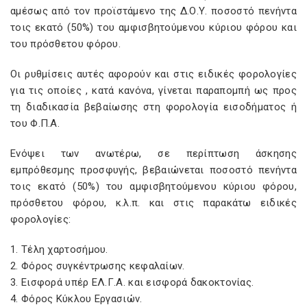
αμέσως από τον προϊστάμενο της Δ.Ο.Υ. ποσοστό πενήντα
τοις εκατό (50%) του αμφισβητούμενου κύριου φόρου και
του πρόσθετου φόρου.
Οι ρυθμίσεις αυτές αφορούν και στις ειδικές φορολογίες
για τις οποίες , κατά κανόνα, γίνεται παραπομπή ως προς
τη διαδικασία βεβαίωσης στη φορολογία εισοδήματος ή
του Φ.Π.Α.
Ενόψει των ανωτέρω, σε περίπτωση άσκησης
εμπρόθεσμης προσφυγής, βεβαιώνεται ποσοστό πενήντα
τοις εκατό (50%) του αμφισβητούμενου κύριου φόρου,
πρόσθετου φόρου, κ.λ.π. και στις παρακάτω ειδικές
φορολογίες:
1. Τέλη χαρτοσήμου.
2. Φόρος συγκέντρωσης κεφαλαίων.
3. Εισφορά υπέρ ΕΛ.Γ.Α. και εισφορά δακοκτονίας.
4. Φόρος Κύκλου Εργασιών.