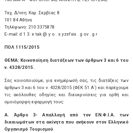
Ταχ. Δ/νση: Καρ. Σερβίας 8
101 84 Αθήνα
Τηλέφωνο: 210 3375878
E-mail: d 1 3. e tak @ y o . s yzefxis . g ov . g r
ΠΟΛ 1115/2015
ΘΕΜΑ: Κοινοποίηση διατάξεων των άρθρων 3 και 6 του
ν. 4328/2015.
Σας κοινοποιούμε, για ενημέρωσή σας, τις διατάξεις των
άρθρων 3 και 6 του ν. 4328/2015 (ΦΕΚ 51 Α΄) και παρέχουμε
τις ακόλουθες οδηγίες και διευκρινίσεις για ορθή και
ομοιόμορφη εφαρμογή τους:
Α. Άρθρο 3- Απαλλαγή από τον ΕΝ.Φ.Ι.Α. των
δικαιωμάτων στα ακίνητα που ανήκουν στον Ελληνικό
Οργανισμό Τουρισμού