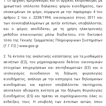
1. Οι αρχικές εμπρόθεσμες και οι αρχικές εκπρόθεσμες με
χρεωστικό υπόλοιπο δηλώσεις φόρου εισοδήματος, των
υποκειμένων σε φόρο, σύμφωνα με την παράγραφο 4 του
άρθρου 2 του ν. 2238/1994, οικονομικού έτους 2011 και
των συνυποβαλλομένων με αυτήν εντύπων, υποβάλλονται,
και ο φόρος αποδίδεται, με τη χρήση ηλεκτρονικής
μεθόδου επικοινωνίας μέσω διαδικτύου, στο δικτυακό
τόπο της Γενικής Γραμματείας Πληροφορικών Συστημάτων
(Γ.Γ.Π.Σ.) www.gsis.gr
2. Τα έντυπα της αναλυτικής κατάστασης για τα μισθώματα
ακινήτων (Ε2), του μηχανογραφικού δελτίου οικονομικών
στοιχείων επιχειρήσεων και επιτηδευματιών (Ε3) και ο
ισολογισμός συνοδεύουν τη δήλωση φορολογίας
εισοδήματος, ανάλογα με την κατηγορία των δηλούμενων
εισοδημάτων, και εφόσον υποβάλλονται ταυτόχρονα,
αποτελούν αδιαίρετη ενότητα με την δήλωση Φορολογίας
Εισοδήματος (Ε5) και πρέπει να συμπληρώνονται όλες οι
ενδείξεις τους. Η υποβολή των έντυπων αυτών, όπου