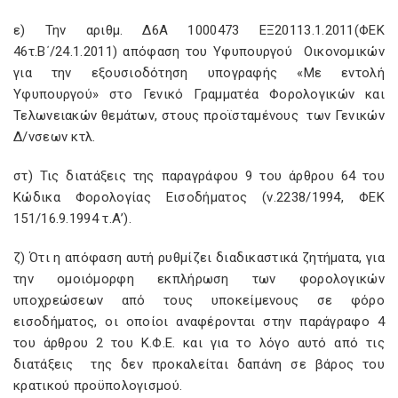
ε) Την αριθμ. Δ6Α 1000473 ΕΞ20113.1.2011(ΦΕΚ
46τ.Β΄/24.1.2011) απόφαση του Υφυπουργού Οικονομικών
για την εξουσιοδότηση υπογραφής «Με εντολή
Υφυπουργού» στο Γενικό Γραμματέα Φορολογικών και
Τελωνειακών θεμάτων, στους προϊσταμένους των Γενικών
Δ/νσεων κτλ.
στ) Τις διατάξεις της παραγράφου 9 του άρθρου 64 του
Κώδικα Φορολογίας Εισοδήματος (ν.2238/1994, ΦΕΚ
151/16.9.1994 τ.Α’).
ζ) Ότι η απόφαση αυτή ρυθμίζει διαδικαστικά ζητήματα, για
την ομοιόμορφη εκπλήρωση των φορολογικών
υποχρεώσεων από τους υποκείμενους σε φόρο
εισοδήματος, οι οποίοι αναφέρονται στην παράγραφο 4
του άρθρου 2 του Κ.Φ.Ε. και για το λόγο αυτό από τις
διατάξεις της δεν προκαλείται δαπάνη σε βάρος του
κρατικού προϋπολογισμού.