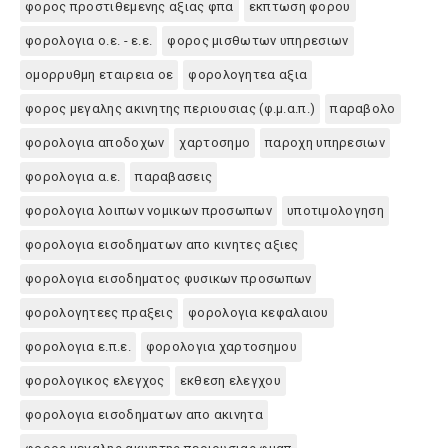
φορος προστιθεμενης αξιας φπα
εκπτωση φορου
φορολογια ο.ε. - ε.ε.
φορος μισθωτων υπηρεσιων
ομορρυθμη εταιρεια οε
φορολογητεα αξια
φορος μεγαλης ακινητης περιουσιας (φ.μ.α.π.)
παραβολο
φορολογια αποδοχων
χαρτοσημο
παροχη υπηρεσιων
φορολογια α.ε.
παραβασεις
φορολογια λοιπων νομικων προσωπων
υποτιμολογηση
φορολογια εισοδηματων απο κινητες αξιες
φορολογια εισοδηματος φυσικων προσωπων
φορολογητεες πραξεις
φορολογια κεφαλαιου
φορολογια ε.π.ε.
φορολογια χαρτοσημου
φορολογικος ελεγχος
εκθεση ελεγχου
φορολογια εισοδηματων απο ακινητα