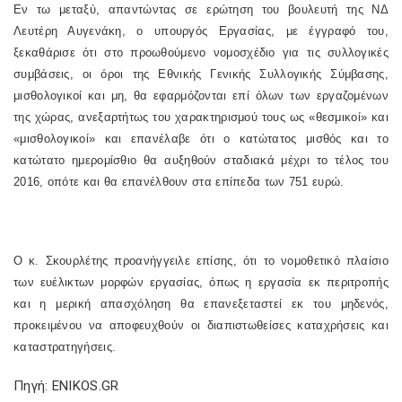
Εν τω μεταξύ, απαντώντας σε ερώτηση του βουλευτή της ΝΔ
Λευτέρη Αυγενάκη, ο υπουργός Εργασίας, με έγγραφό του,
ξεκαθάρισε ότι στο προωθούμενο νομοσχέδιο για τις συλλογικές
συμβάσεις, οι όροι της Εθνικής Γενικής Συλλογικής Σύμβασης,
μισθολογικοί και μη, θα εφαρμόζονται επί όλων των εργαζομένων
της χώρας, ανεξαρτήτως του χαρακτηρισμού τους ως «θεσμικοί» και
«μισθολογικοί» και επανέλαβε ότι ο κατώτατος μισθός και το
κατώτατο ημερομίσθιο θα αυξηθούν σταδιακά μέχρι το τέλος του
2016, οπότε και θα επανέλθουν στα επίπεδα των 751 ευρώ.
Ο κ. Σκουρλέτης προανήγγειλε επίσης, ότι το νομοθετικό πλαίσιο
των ευέλικτων μορφών εργασίας, όπως η εργασία εκ περιτροπής
και η μερική απασχόληση θα επανεξεταστεί εκ του μηδενός,
προκειμένου να αποφευχθούν οι διαπιστωθείσες καταχρήσεις και
καταστρατηγήσεις.
Πηγή: ENIKOS.GR