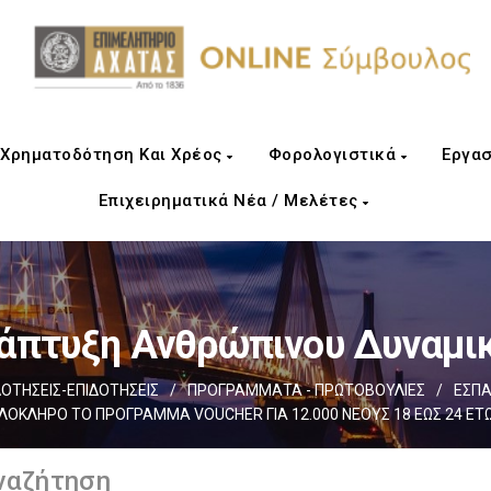
Χρηματοδότηση Και Χρέος
Φορολογιστικά
Εργασ
Επιχειρηματικά Νέα / Μελέτες
άπτυξη Ανθρώπινου Δυναμι
ΤΗΣΕΙΣ-ΕΠΙΔΟΤΗΣΕΙΣ
/
ΠΡΟΓΡΑΜΜΑΤΑ - ΠΡΩΤΟΒΟΥΛΙΕΣ
/
ΕΣΠΑ
ΛΟΚΛΗΡΟ ΤΟ ΠΡΟΓΡΑΜΜΑ VOUCHER ΓΙΑ 12.000 ΝΕΟΥΣ 18 ΕΩΣ 24 ΕΤ