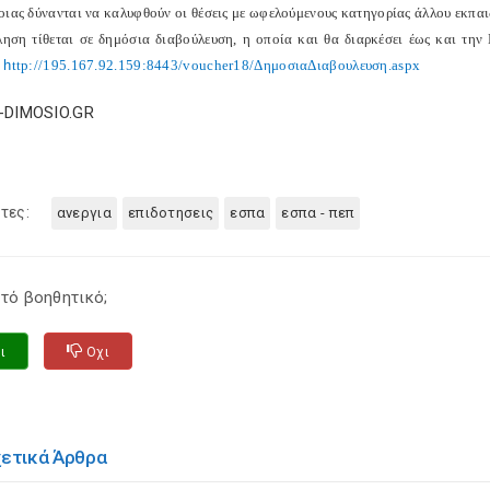
οιας δύνανται να καλυφθούν οι θέσεις με ωφελούμενους κατηγορίας άλλου εκπαι
ηση τίθεται σε δημόσια διαβούλευση, η οποία και θα διαρκέσει έως και την
ο
h
ttp
://195.167.92.159:8443/
voucher
18/ΔημοσιαΔιαβουλευση.
aspx
E-DIMOSIO.GR
τες:
ανεργια
επιδοτησεις
εσπα
εσπα - πεπ
τό βοηθητικό;
ι
Οχι
χετικά Άρθρα