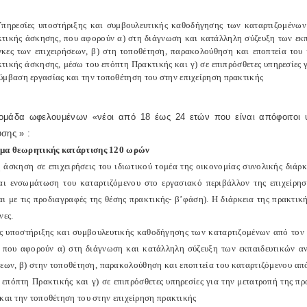
πηρεσίες υποστήριξης και συμβουλευτικής καθοδήγησης των καταρτιζομένων 
τικής άσκησης, που αφορούν α) στη διάγνωση και κατάλληλη σύζευξη των εκπ
κες των επιχειρήσεων, β) στη τοποθέτηση, παρακολούθηση και εποπτεία του
τικής άσκησης, μέσω του επόπτη Πρακτικής και γ) σε επιπρόσθετες υπηρεσίες 
ύμβαση εργασίας και την τοποθέτηση του στην επιχείρηση πρακτικής
 ομάδα ωφελουμένων «νέοι από 18 έως 24 ετών που είναι απόφοιτοι υ
σης » :
μα θεωρητικής κατάρτισης 120 ωρών
 άσκηση σε επιχειρήσεις του ιδιωτικού τομέα της οικονομίας συνολικής διάρ
αι ενσωμάτωση του καταρτιζόμενου στο εργασιακό περιβάλλον της επιχείρησ
αι με τις προδιαγραφές της θέσης πρακτικής- β’φάση). Η διάρκεια της πρακτικ
νες.
ς υποστήριξης και συμβουλευτικής καθοδήγησης των καταρτιζομένων από τον π
 που αφορούν α) στη διάγνωση και κατάλληλη σύζευξη των εκπαιδευτικών αν
σεων, β) στην τοποθέτηση, παρακολούθηση και εποπτεία του καταρτιζόμενου απ
 επόπτη Πρακτικής και γ) σε επιπρόσθετες υπηρεσίες για την μετατροπή της 
 και την τοποθέτηση του στην επιχείρηση πρακτικής