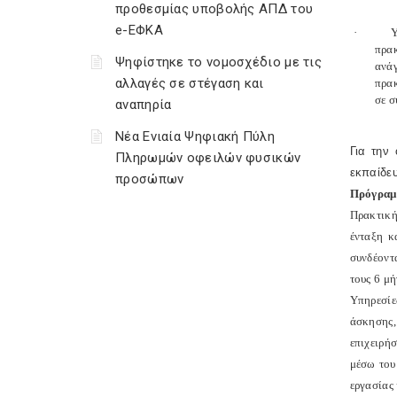
προθεσμίας υποβολής ΑΠΔ του
e-ΕΦΚΑ
·
Υ
πρακ
Ψηφίστηκε το νομοσχέδιο με τις
ανάγ
αλλαγές σε στέγαση και
πρακ
σε σ
αναπηρία
Νέα Ενιαία Ψηφιακή Πύλη
Για την
Πληρωμών οφειλών φυσικών
εκπαίδευ
προσώπων
Πρόγραμ
Πρακτική
ένταξη κ
συνδέοντ
τους 6 μή
Υπηρεσίε
άσκησης,
επιχειρή
μέσω του
εργασίας