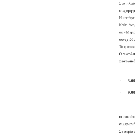
Στο πλαί
επιχορηγ
Η κατάρτ
Κάθε άνε
σε «Μητρ
συνεχιζό
Το φυσικ
Ο συνολι
Συνολικά
·
3.0
·
9.0
οι οποί
συμφωνή
Σε περίπ