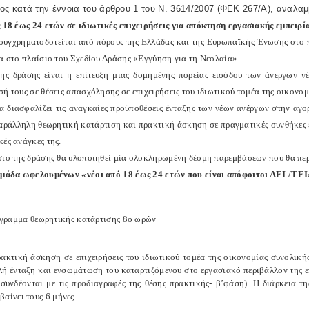
ος κατά την έννοια του άρθρου 1 του Ν. 3614/2007 (ΦΕΚ 267/Α), αναλαμ
ς 18 έως 24 ετών σε ιδιωτικές επιχειρήσεις για απόκτηση εργασιακής εμπειρί
συγχρηματοδοτείται από πόρους της Ελλάδας και της Ευρωπαϊκής Ένωσης στο 
ρα στο πλαίσιο του Σχεδίου Δράσης «Εγγύηση για τη Νεολαία».
ης δράσης είναι η επίτευξη μιας δομημένης πορείας εισόδου των άνεργων ν
ή τους σε θέσεις απασχόλησης σε επιχειρήσεις του ιδιωτικού τομέα της οικονομ
ια διασφαλίζει τις αναγκαίες προϋποθέσεις ένταξης των νέων ανέργων στην α
παράλληλη θεωρητική κατάρτιση και πρακτική άσκηση σε πραγματικές συνθήκες
ές ανάγκες της.
σιο της δράσης θα υλοποιηθεί μία ολοκληρωμένη δέσμη παρεμβάσεων που θα πε
ομάδα ωφελουμένων «νέοι από 18 έως 24 ετών που είναι απόφοιτοι ΑΕΙ /ΤΕΙ
γραμμα θεωρητικής κατάρτισης 8ο ωρών
ακτική άσκηση σε επιχειρήσεις του ιδιωτικού τομέα της οικονομίας συνολική
ή ένταξη και ενσωμάτωση του καταρτιζόμενου στο εργασιακό περιβάλλον της επ
συνδέονται με τις προδιαγραφές της θέσης πρακτικής- β’φάση). Η διάρκεια τ
βαίνει τους 6 μήνες.