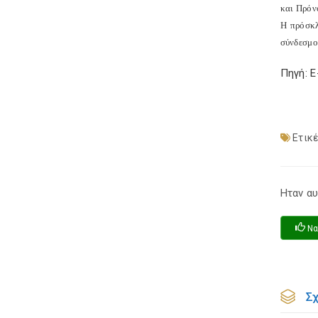
και Πρόν
Η πρόσκλ
σύνδεσμ
Πηγή: 
Ετικέ
Ηταν αυ
Να
Σ