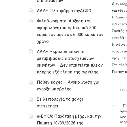
δικαιωμάτων
Δικαιούχ
ΑΑΔΕ: Πλατφόρμα myAGRO
για νέου
Η δράση 
Φιλοδωρήματα: Αύξηση του
ειδικότε
αφορολόγητου ορίου από 300
Σκοπός τ
ευρώ τον μήνα σε 6.000 ευρώ τον
τοποθέτησ
χρόνο
Η ενέργε
ΑΑΔΕ: Ξεμπλοκάρουν οι
τους με 
μεταβιβάσεις κατασχεμένων
πραγματικ
ακινήτων – Δεν απαιτείται πλέον
Στο πλαί
πλήρης εξόφληση της οφειλής
Για την 
Πόθεν έσχες – Ανακοίνωση για
έναρξη υποβολής
·
Πρό
Σε λειτουργία το gov.gr
messenger
·
Πρ
ομαλ
e-ΕΦΚΑ: Παράταση μέχρι και την
που 
υπερ
Πέμπτη 10/09/2026 της