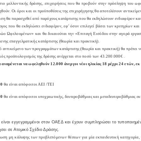
σιο μελλοντικής δράσης, επιχειρήσεις που θα προβούν στην πρόσληψη του ωφ
ηθούν. Οι όροι και οι προϋποθέσεις της επιχορήγησης θα αποτελέσουν αντικείμε
ιση θα παρασχεθεί από παρόχους κατάρτισης που θα εκδηλώσουν ενδιαφέρον κ
ργος που θα εκδηλώσει ενδιαφέρον, εφ’ όσον επιλεγεί βάσει των κριτηρίων και
ώο Ωφελουμένων» και θα δικαιούται την «Επιταγή Εισόδου στην αγορά εργασία
μενης επαγγελματικής κατάρτισης (θεωρία και πρακτική).
ό αντικείμενο των προγραμμάτων κατάρτισης (θεωρία και πρακτική) θα πρέπει να
κός προϋπολογισμός της δράσης ανέρχεται στο ποσό των 43.200.000€ .
 αναμένεται να ωφεληθούν 12.000 άνεργοι νέοι ηλικίας 18 μέχρι 24 ετών, ε
00
θα είναι απόφοιτοι ΑΕΙ /ΤΕΙ
00
θα είναι απόφοιτοι υποχρεωτικής, δευτεροβάθμιας και μεταδευτεροβάθμιας εκ
οι είναι εγγεγραμμένοι στον ΟΑΕΔ και έχουν συμπληρώσει το τυποποιημ
σει σε Ατομικό Σχέδιο Δράσης.
τωση μη κάλυψης των προβλεπόμενων θέσεων για μία εκπαιδευτική κατηγορία