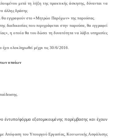
ελουμένου μετά τη λήξη της πρακτικής άσκησης, δύνανται να
νο άλλης δράσης
αι θα εγγραφούν στο «Μητρώο Παρόχων» της παρούσας.
 της διαδικασίας που περιγράφεται στην παρούσα, θα εγγραφεί
ς», η οποία θα του δώσει τη δυνατότητα να λάβει υπηρεσίες
 έχει ολοκληρωθεί μέχρι τις 30/6/2016.
κ των οποίων
παίδευσης.
ένο έντυπο/φόρμα εξατομικευμένης παρέμβασης και έχουν
, με Απόφαση του Υπουργού Εργασίας, Κοινωνικής Ασφάλισης