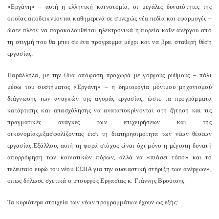
«Εργάνη» – αυτή η ελληνική καινοτομία, οι μεγάλες δυνατότητες της
οποίας αποδεικνύονται καθημερινά σε συνεχώς νέα πεδία και εφαρμογές –
ώστε πλέον να παρακολουθείται ηλεκτρονικά η πορεία κάθε ανέργου από
τη στιγμή που θα μπει σε ένα πρόγραμμα μέχρι και να βρει σταθερή θέση
εργασίας.
Παράλληλα, με την ίδια απόφαση προχωρά με γοργούς ρυθμούς – πάλι
μέσω του συστήματος «Εργάνη» – η δημιουργία μόνιμου μηχανισμού
διάγνωσης των αναγκών της αγοράς εργασίας, ώστε τα προγράμματα
κατάρτισης και απασχόλησης να αναταποκρίνονται στη ζήτηση και τις
πραγματικές ανάγκες των επιχειρήσεων και της
οικονομίας,εξασφαλίζοντας έτσι τη διατηρησιμότητα των νέων θέσεων
εργασίας.Εξάλλου, αυτή τη φορά στόχος είναι όχι μόνο η μέγιστη δυνατή
απορρόφηση των κοινοτικών πόρων, αλλά να «πιάσει τόπο» και το
τελευταίο ευρώ του νέου ΕΣΠΑ για την ουσιαστική στήριξη των ανέργων»,
o
πως δήλωσε σχετικά ο υπουργός Εργασίας κ. Γιάννης Βρούτσης
Τα κυριότερα στοιχεία των νέων προγραμμάτων έχουν ως εξής: