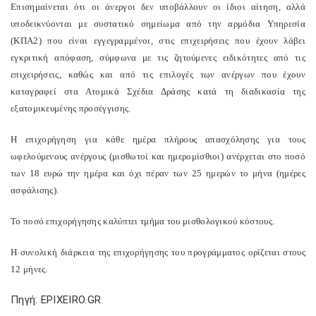
Επισημαίνεται ότι οι άνεργοι δεν υποβάλλουν οι ίδιοι αίτηση, αλλά
υποδεικνύονται με συστατικό σημείωμα από την αρμόδια Υπηρεσία
(ΚΠΑ2) που είναι εγγεγραμμένοι, στις επιχειρήσεις που έχουν λάβει
εγκριτική απόφαση, σύμφωνα με τις ζητούμενες ειδικότητες από τις
επιχειρήσεις, καθώς και από τις επιλογές των ανέργων που έχουν
καταγραφεί στα Ατομικά Σχέδια Δράσης κατά τη διαδικασία της
εξατομικευμένης προσέγγισης.
Η επιχορήγηση για κάθε ημέρα πλήρους απασχόλησης για τους
ωφελούμενους ανέργους (μισθωτοί και ημερομίσθιοι) ανέρχεται στο ποσό
των 18 ευρώ την ημέρα και όχι πέραν των 25 ημερών το μήνα (ημέρες
ασφάλισης).
Το ποσό επιχορήγησης καλύπτει τμήμα του μισθολογικού κόστους.
Η συνολική διάρκεια της επιχορήγησης του προγράμματος ορίζεται στους
12 μήνες.
Πηγή: EPIXEIRO.GR