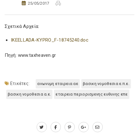
25/05/2017
Σχετικά Αρχεία:
IKEELLADA-KYPRO_F-18745240.doc
Πηγή: www.taxheaven.gr
Ετικέτες:
ανωνυμη εταιρεια αε
βασικη νομοθεσια ε.π.ε.
βασικη νομοθεσια α.ε.
εταιρεια περιορισμενης ευθυνης επε