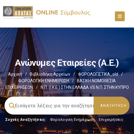
Ανώνυμες Εταιρείες (Α.Ε.)
Αρχική
/
Βιβλιοθήκη Αρχείων
/
ΦΟΡΟΛΟΓΙΣΤΙΚΑ_old
/
ΦΟΡΟΛΟΓΙΚΗ ΕΝΗΜΕΡΩΣΗ
/
ΒΑΣΙΚΗ ΝΟΜΟΘΕΣΙΑ
ΕΠΙΧΕΙΡΗΣΕΩΝ
/
Ν.Π. (Ι.Κ.Ε.) ΣΤΗΝ ΕΛΛΑΔΑ VS Ν.Π. ΣΤΗΝ ΚΥΠΡΟ
Συχνές Αναζητήσεις:
Φορολογικη Ενημέρωση
,
Επιχειρήσεις