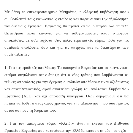
Με βάση το επικαιροποιημένο Μνημόνιο, η ελληνική κυβέρνηση αφού
συμβουλευτεί τους κοινωνικούς εταίρους και παρουσιάσει την αξιολόγηση
του Διεθνούς Γραφείου Εργασίας, θα πρέπει να νομοθετήσει έως τα τέλη
Οκτωβρίου νέους κανόνες για να ευθυγραμμιστεί, όπου υπάρχουν
αποκλίσεις, με όσα ισχύουν στις άλλες ευρωπαϊκές χώρες, τόσο για τις
ομαδικές απολύσεις, όσο και για τις απεργίες και τα δικαιώματα των
συνδικαλιστών:
1. Για τις ομαδικές απολύσεις: Το υπουργείο Εργασίας και οι κοινωνικοί
εταίροι συγκλίνουν στην άποψη ότι ο νέος τρόπος που λαμβάνονται οι
τελικές αποφάσεις για την έγκριση ομαδικών απολύσεων είναι αξιόπιστος
και αποτελεσματικός, αφού απαιτείται γνώμη του Ανώτατου Συμβουλίου
Εργασίας (ΑΣΕ) και όχι απόφαση υπουργού. Ολοι συμφωνούν ότι θα
πρέπει να δοθεί ο αναγκαίος χρόνος για την αξιολόγηση του συστήματος
αυτού ως προς τη διάρκειά του.
2. Για τον απεργιακό νόμο: «Κλειδί» είναι η έκθεση του Διεθνούς
Γραφείου Εργασίας που κατατάσσει την Ελλάδα κάπου στη μέση σε σχέση