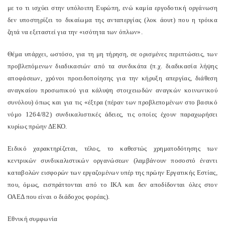
με το τι ισχύει στην υπόλοιπη Ευρώπη, ενώ καμία εργοδοτική οργάνωση
δεν υποστηρίζει το δικαίωμα της ανταπεργίας (λοκ άουτ) που η τρόικα
ζητά να εξεταστεί για την «ισότητα των όπλων».
Θέμα υπάρχει, ωστόσο, για τη μη τήρηση, σε ορισμένες περιπτώσεις, των
προβλεπόμενων διαδικασιών από τα συνδικάτα (π.χ. διαδικασία λήψης
αποφάσεων, χρόνοι προειδοποίησης για την κήρυξη απεργίας, διάθεση
αναγκαίου προσωπικού για κάλυψη στοιχειωδών αναγκών κοινωνικού
συνόλου) όπως και για τις «έξτρα (πέραν των προβλεπομένων στο βασικό
νόμο 1264/82) συνδικαλιστικές άδειες, τις οποίες έχουν παραχωρήσει
κυρίως πρώην ΔΕΚΟ.
Ειδικό χαρακτηρίζεται, τέλος, το καθεστώς χρηματοδότησης των
κεντρικών συνδικαλιστικών οργανώσεων (λαμβάνουν ποσοστό έναντι
καταβολών εισφορών των εργαζομένων υπέρ της πρώην Εργατικής Εστίας,
που, όμως, εισπράττονται από το ΙΚΑ και δεν αποδίδονται όλες στον
ΟΑΕΔ που είναι ο διάδοχος φορέας).
Εθνική συμφωνία