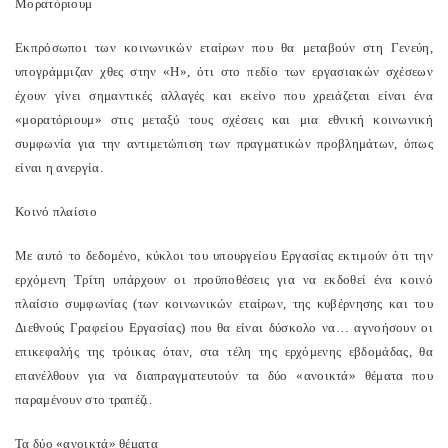
Μορατόριουμ
Εκπρόσωποι των κοινωνικών εταίρων που θα μεταβούν στη Γενεύη,
υπογράμμιζαν χθες στην «Η», ότι στο πεδίο των εργασιακών σχέσεων
έχουν γίνει σημαντικές αλλαγές και εκείνο που χρειάζεται είναι ένα
«μορατόριουμ» στις μεταξύ τους σχέσεις και μια εθνική κοινωνική
συμφωνία για την αντιμετώπιση των πραγματικών προβλημάτων, όπως
είναι η ανεργία.
Κοινό πλαίσιο
Με αυτό το δεδομένο, κύκλοι του υπουργείου Εργασίας εκτιμούν ότι την
ερχόμενη Τρίτη υπάρχουν οι προϋποθέσεις για να εκδοθεί ένα κοινό
πλαίσιο συμφωνίας (των κοινωνικών εταίρων, της κυβέρνησης και του
Διεθνούς Γραφείου Εργασίας) που θα είναι δύσκολο να… αγνοήσουν οι
επικεφαλής της τρόικας όταν, στα τέλη της ερχόμενης εβδομάδας, θα
επανέλθουν για να διαπραγματευτούν τα δύο «ανοικτά» θέματα που
παραμένουν στο τραπέζι.
Τα δύο «ανοικτά» θέματα