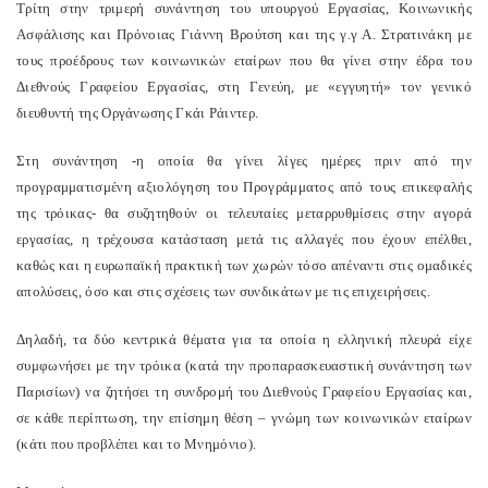
Τρίτη στην τριμερή συνάντηση του υπουργού Εργασίας, Κοινωνικής
Ασφάλισης και Πρόνοιας Γιάννη Βρούτση και της γ.γ Α. Στρατινάκη με
τους προέδρους των κοινωνικών εταίρων που θα γίνει στην έδρα του
Διεθνούς Γραφείου Εργασίας, στη Γενεύη, με «εγγυητή» τον γενικό
διευθυντή της Οργάνωσης Γκάι Ράιντερ.
Στη συνάντηση -η οποία θα γίνει λίγες ημέρες πριν από την
προγραμματισμένη αξιολόγηση του Προγράμματος από τους επικεφαλής
της τρόικας- θα συζητηθούν οι τελευταίες μεταρρυθμίσεις στην αγορά
εργασίας, η τρέχουσα κατάσταση μετά τις αλλαγές που έχουν επέλθει,
καθώς και η ευρωπαϊκή πρακτική των χωρών τόσο απέναντι στις ομαδικές
απολύσεις, όσο και στις σχέσεις των συνδικάτων με τις επιχειρήσεις.
Δηλαδή, τα δύο κεντρικά θέματα για τα οποία η ελληνική πλευρά είχε
συμφωνήσει με την τρόικα (κατά την προπαρασκευαστική συνάντηση των
Παρισίων) να ζητήσει τη συνδρομή του Διεθνούς Γραφείου Εργασίας και,
σε κάθε περίπτωση, την επίσημη θέση – γνώμη των κοινωνικών εταίρων
(κάτι που προβλέπει και το Μνημόνιο).