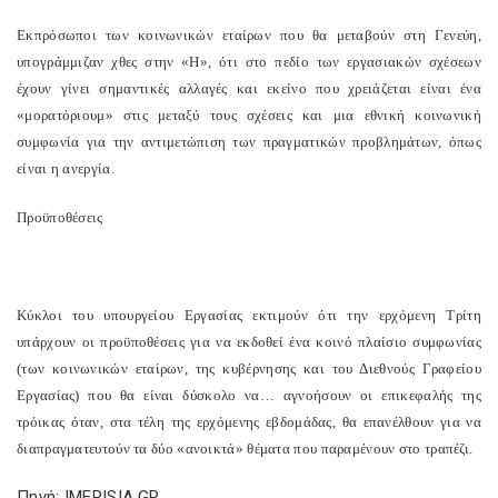
Εκπρόσωποι των κοινωνικών εταίρων που θα μεταβούν στη Γενεύη,
υπογράμμιζαν χθες στην «Η», ότι στο πεδίο των εργασιακών σχέσεων
έχουν γίνει σημαντικές αλλαγές και εκείνο που χρειάζεται είναι ένα
«μορατόριουμ» στις μεταξύ τους σχέσεις και μια εθνική κοινωνική
συμφωνία για την αντιμετώπιση των πραγματικών προβλημάτων, όπως
είναι η ανεργία.
Προϋποθέσεις
Κύκλοι του υπουργείου Εργασίας εκτιμούν ότι την ερχόμενη Τρίτη
υπάρχουν οι προϋποθέσεις για να εκδοθεί ένα κοινό πλαίσιο συμφωνίας
(των κοινωνικών εταίρων, της κυβέρνησης και του Διεθνούς Γραφείου
Εργασίας) που θα είναι δύσκολο να… αγνοήσουν οι επικεφαλής της
τρόικας όταν, στα τέλη της ερχόμενης εβδομάδας, θα επανέλθουν για να
διαπραγματευτούν τα δύο «ανοικτά» θέματα που παραμένουν στο τραπέζι.
Πηγή: IMERISIA.GR