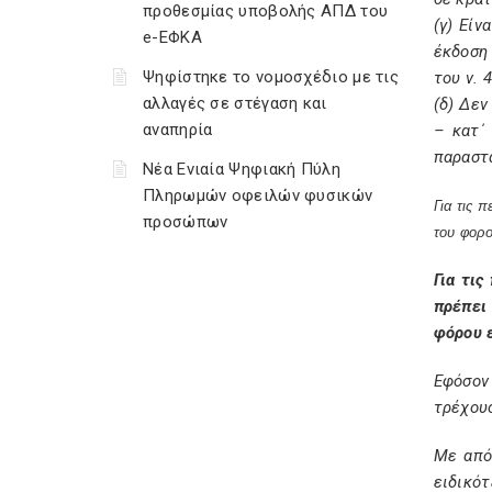
προθεσμίας υποβολής ΑΠΔ του
(γ) Είν
e-ΕΦΚΑ
έκδοση
Ψηφίστηκε το νομοσχέδιο με τις
του ν. 
αλλαγές σε στέγαση και
(δ) Δεν
αναπηρία
– κατ΄
παραστ
Νέα Ενιαία Ψηφιακή Πύλη
Πληρωμών οφειλών φυσικών
Για τις 
προσώπων
του φορο
Για τις
πρέπει
φόρου ε
Εφόσον 
τρέχουσ
Με από
ειδικότ