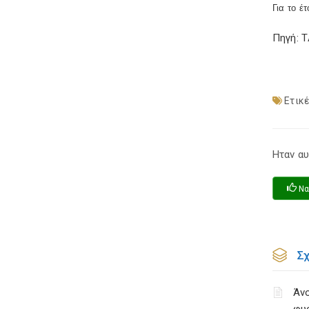
Για το έ
Πηγή: 
Ετικέ
Ηταν αυ
Να
Σ
Άνο