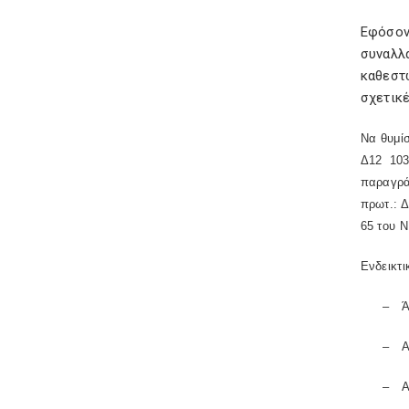
Εφόσον
συναλλ
καθεστ
σχετικέ
Να θυμίσ
Δ12 103
παραγρά
πρωτ.: 
65 του Ν
Ενδεικτι
–
Ά
–
Α
–
Α