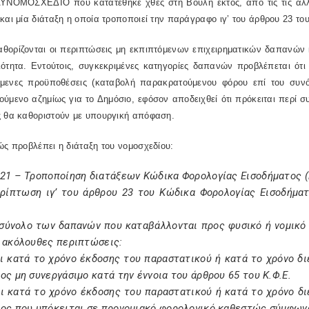
ΥΝΟΜΟΣΧΕΔΙΟ που κατατέθηκε χθες στη Βουλή εκτός, από τις τις αλλαγ
και μία διάταξη η οποία τροποποιεί την παράγραφο ιγ’ του άρθρου 23 του
θορίζονται οι περιπτώσεις μη εκπιπτόμενων επιχειρηματικών δαπανών 
ιότητα. Εντούτοις, συγκεκριμένες κατηγορίες δαπανών προβλέπεται ότι
μενες προϋποθέσεις (καταβολή παρακρατούμενου φόρου επί του συνόλ
ύμενο αζημίως για το Δημόσιο, εφόσον αποδειχθεί ότι πρόκειται περί 
ς θα καθοριστούν με υπουργική απόφαση.
ώς προβλέπει η διάταξη του νομοσχεδίου:
21 – Τροποποίηση διατάξεων Κώδικα Φορολογίας Εισοδήματος (κ
ερίπτωση ιγ’ του άρθρου 23 του Κώδικα Φορολογίας Εισοδήμα
 σύνολο των δαπανών που καταβάλλονται προς φυσικό ή νομικό
ς ακόλουθες περιπτώσεις:
αι κατά το χρόνο έκδοσης του παραστατικού ή κατά το χρόνο δ
ος μη συνεργάσιμο κατά την έννοια του άρθρου 65 του Κ.Φ.Ε.
αι κατά το χρόνο έκδοσης του παραστατικού ή κατά το χρόνο δ
ος που υπόκειται σε προνομιακό φορολογικό καθεστώς σύμφωνα 