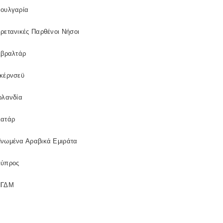
ουλγαρία
ρετανικές Παρθένοι Νήσοι
ιβραλτάρ
κέρνσεϋ
ρλανδία
ατάρ
νωμένα Αραβικά Εμιράτα
ύπρος
ΠΓΔΜ