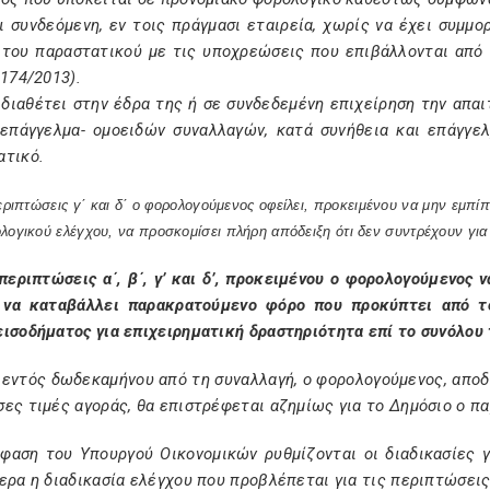
αι συνδεόμενη, εν τοις πράγμασι εταιρεία, χωρίς να έχει συμμ
 του παραστατικού με τις υποχρεώσεις που επιβάλλονται από
4174/2013).
 διαθέτει στην έδρα της ή σε συνδεδεμένη επιχείρηση την απα
 επάγγελμα- ομοειδών συναλλαγών, κατά συνήθεια και επάγγε
ατικό.
περιπτώσεις γ΄ και δ΄ ο φορολογούμενος οφείλει, προκειμένου να μην εμπί
λογικού ελέγχου, να προσκομίσει πλήρη απόδειξη ότι δεν συντρέχουν για
 περιπτώσεις α΄, β΄, γ’ και δ’, προκειμένου ο φορολογούμενος
 να καταβάλλει παρακρατούμενο φόρο που προκύπτει από τ
ισοδήματος για επιχειρηματική δραστηριότητα επί το συνόλου 
εντός δωδεκαμήνου από τη συναλλαγή, ο φορολογούμενος, αποδε
ες τιμές αγοράς, θα επιστρέφεται αζημίως για το Δημόσιο ο 
φαση του Υπουργού Οικονομικών ρυθμίζονται οι διαδικασίες 
ερα η διαδικασία ελέγχου που προβλέπεται για τις περιπτώσεις 