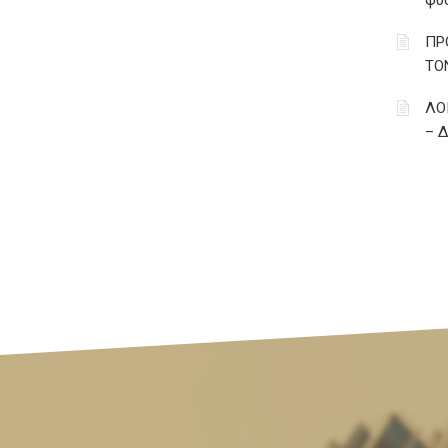
φυ
ΠΡ
ΤΟ
ΛΟ
– 