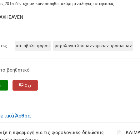
τος 2015 δεν έχουν κοινοποιηθεί ακόμη ανάλογες αποφάσεις.
TAXHEAVEN
τες:
καταβολη φορου
φορολογια λοιπων νομικων προσωπων
τό βοηθητικό;
ι
Οχι
χετικά Άρθρα
ιξε η εφαρμογή για τις φορολογικές δηλώσεις
ΚΛΙΜΑ