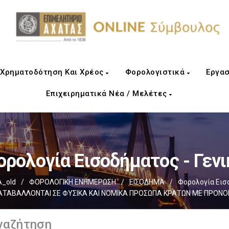
Χρηματοδότηση Και Χρέος
Φορολογιστικά
Εργασ
Επιχειρηματικά Νέα / Μελέτες
ορολογία Εισοδήματος - Γενι
_old
/
ΦΟΡΟΛΟΓΙΚΗ ΕΝΗΜΕΡΩΣΗ
/
ΕΙΣΟΔΗΜΑ
/
Φορολογία Εισο
ΚΑΤΑΒΑΛΛΟΝΤΑΙ ΣΕ ΦΥΣΙΚΑ ΚΑΙ ΝΟΜΙΚΑ ΠΡΟΣΩΠΑ ΚΡΑΤΩΝ ΜΕ ΠΡΟΝ