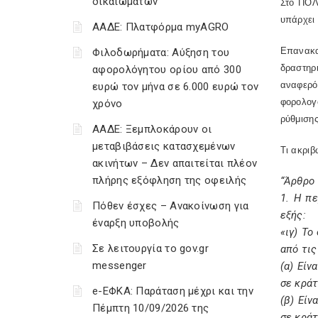
δικαιωμάτων
Στο ΠΟΛ
υπάρχει 
ΑΑΔΕ: Πλατφόρμα myAGRO
Επανακα
Φιλοδωρήματα: Αύξηση του
δραστηρ
αφορολόγητου ορίου από 300
αναφερό
ευρώ τον μήνα σε 6.000 ευρώ τον
φορολογο
χρόνο
ρύθμιση
ΑΑΔΕ: Ξεμπλοκάρουν οι
μεταβιβάσεις κατασχεμένων
Τι ακριβ
ακινήτων – Δεν απαιτείται πλέον
πλήρης εξόφληση της οφειλής
“Άρθρο 
1. Η π
Πόθεν έσχες – Ανακοίνωση για
εξής:
έναρξη υποβολής
«ιγ) Το
Σε λειτουργία το gov.gr
από τι
messenger
(α) Είν
σε κράτ
e-ΕΦΚΑ: Παράταση μέχρι και την
(β) Είν
Πέμπτη 10/09/2026 της
σε κράτ