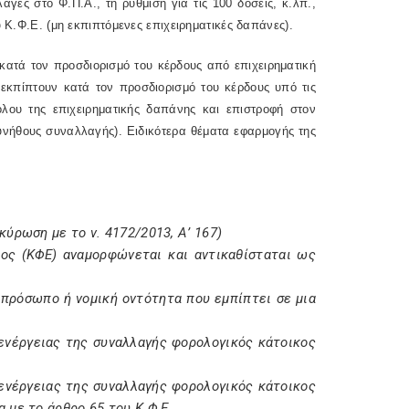
ές στο Φ.Π.Α., τη ρύθμιση για τις 100 δόσεις, κ.λπ.,
 Κ.Φ.Ε. (μη εκπιπτόμενες επιχειρηματικές δαπάνες).
κατά τον προσδιορισμό του κέρδους από επιχειρηματική
 εκπίπτουν κατά τον προσδιορισμό του κέρδους υπό τις
ου της επιχειρηματικής δαπάνης και επιστροφή στον
συνήθους συναλλαγής). Ειδικότερα θέματα εφαρμογής της
ύρωση με το ν. 4172/2013, Α’ 167)
τος (ΚΦΕ) αναμορφώνεται και αντικαθίσταται ως
 πρόσωπο ή νομική οντότητα που εμπίπτει σε μια
ιενέργειας της συναλλαγής φορολογικός κάτοικος
ιενέργειας της συναλλαγής φορολογικός κάτοικος
με το άρθρο 65 του Κ.Φ.Ε.