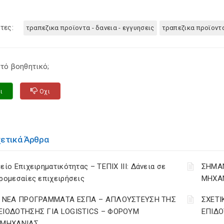
τες:
τραπεζικα προϊοντα - δανεια - εγγυησεις
τραπεζικα προϊοντ
τό βοηθητικό;
ι
Οχι
χετικά Άρθρα
είο Επιχειρηματικότητας – ΤΕΠΙΧ ΙΙΙ: Δάνεια σε
ΣΗΜΑΝ
ρομεσαίες επιχειρήσεις
ΜΗΧΑ
Ι ΝΕΑ ΠΡΟΓΡΑΜΜΑΤΑ ΕΣΠΑ – AΠΛΟΥΣΤΕΥΣΗ ΤΗΣ
ΣΧΕΤΙ
ΕΙΟΔΟΤΗΣΗΣ ΓΙΑ LOGISTICS – ΦΟΡΟΥΜ
ΕΠΙΔ
ΟΜΗΧΑΝΙΑΣ