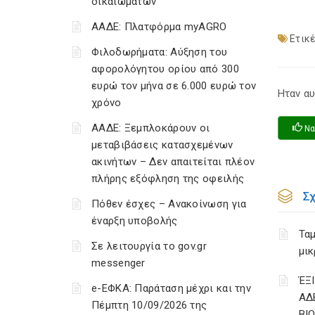
δικαιωμάτων
ΑΑΔΕ: Πλατφόρμα myAGRO
Ετικέ
Φιλοδωρήματα: Αύξηση του
αφορολόγητου ορίου από 300
ευρώ τον μήνα σε 6.000 ευρώ τον
Ηταν αυ
χρόνο
ΑΑΔΕ: Ξεμπλοκάρουν οι
Να
μεταβιβάσεις κατασχεμένων
ακινήτων – Δεν απαιτείται πλέον
πλήρης εξόφληση της οφειλής
Σ
Πόθεν έσχες – Ανακοίνωση για
έναρξη υποβολής
Ταμ
Σε λειτουργία το gov.gr
μικ
messenger
ΈΞ
e-ΕΦΚΑ: Παράταση μέχρι και την
ΑΔ
Πέμπτη 10/09/2026 της
ΒΙ