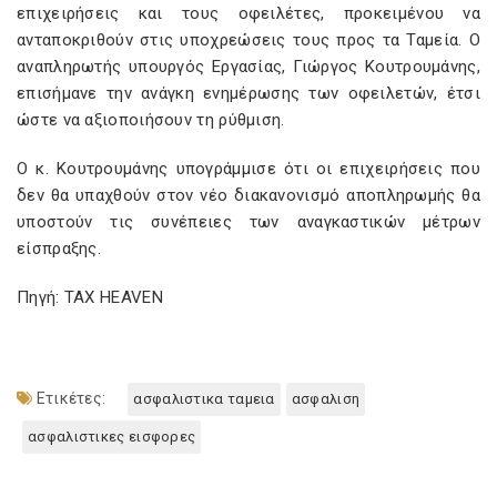
επιχειρήσεις και τους οφειλέτες, προκειµένου να
ανταποκριθούν στις υποχρεώσεις τους προς τα Ταµεία. Ο
αναπληρωτής υπουργός Εργασίας, Γιώργος Κουτρουµάνης,
επισήµανε την ανάγκη ενηµέρωσης των οφειλετών, έτσι
ώστε να αξιοποιήσουν τη ρύθµιση.
Ο κ. Κουτρουµάνης υπογράµµισε ότι οι επιχειρήσεις που
δεν θα υπαχθούν στον νέο διακανονισµό αποπληρωµής θα
υποστούν τις συνέπειες των αναγκαστικών µέτρων
είσπραξης.
Πηγή: TAX HEAVEN
Ετικέτες:
ασφαλιστικα ταμεια
ασφαλιση
ασφαλιστικες εισφορες