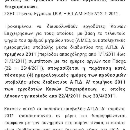
Επιχειρήσεων»
ΣΧΕΤ. : Γενικό Έγγραφο Ι.Κ.Α. – Ε.Τ.Α.Μ. Ε40/7/12-1-2011.
Προκειμένου να διευκολυνθούν εργοδότες Κοινών
Επιχειρήσεων για τους οποίους, με βάση το τελευταίο
ψηφίο του αριθμού μητρώου τους (Α.Μ.Ε.), οι καταληκτικές
ημερομηνίες υποβολής μέσω διαδικτύου της Α.Π.Δ.
Α'
τριμήνου 2011
(περίοδοι απασχόλησης από 1/1/2011 έως
31/3/2011) συμπίπτουν με τις ημέρες αργιών του Πάσχα
(22 – 25/4/2011),
αποφασίζεται η παράταση κατά
τέσσερις (4) ημερολογιακές ημέρες των προθεσμιών
υποβολής μέσω διαδικτύου Α.Π.Δ. Α' τριμήνου 2011
των εργοδοτών Κοινών Επιχειρήσεων, οι οποίες
λήγουν την περίοδο από 22/4/2011 έως 30/4/2011.
Κατόπιν αυτού οι περίοδοι υποβολής Α.Π.Δ. Α' τριμήνου
2011 τροποποιούνται εν μέρει και διαμορφώνονται
σύμφωνα με τον συνημμένο στο παρόν πίνακα, ο οποίος
είναι διαθέσιμος και στον δικτυακό τόπο του Ι.Κ.Α. –