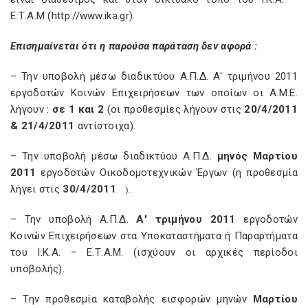
Ε.Τ.Α.Μ (http://www.ika.gr).
Επισημαίνεται ότι η παρούσα παράταση δεν αφορά :
– Την υποβολή μέσω διαδικτύου Α.Π.Δ. Α' τριμήνου 2011
εργοδοτών Κοινών Επιχειρήσεων των οποίων οι Α.Μ.Ε.
λήγουν :
σε 1 και 2
(οι προθεσμίες λήγουν στις
20/4/2011
& 21/4/2011
αντίστοιχα).
– Την υποβολή μέσω διαδικτύου Α.Π.Δ.
μηνός Μαρτίου
2011
εργοδοτών Οικοδομοτεχνικών Έργων (η προθεσμία
λήγει στις
30/4/2011
).
– Την υποβολή Α.Π.Δ.
Α' τριμήνου 2011
εργοδοτών
Κοινών Επιχειρήσεων στα Υποκαταστήματα ή Παραρτήματα
του Ι.Κ.Α. – Ε.Τ.Α.Μ. (ισχύουν οι αρχικές περίοδοι
υποβολής).
– Την προθεσμία καταβολής εισφορών μηνών
Μαρτίου