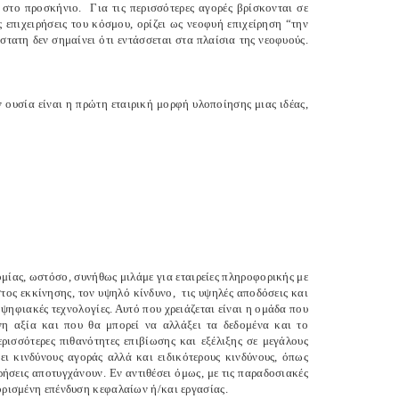
α στο προσκήνιο. Για τις περισσότερες αγορές βρίσκονται σε
 επιχειρήσεις του κόσμου, ορίζει ως νεοφυή επιχείρηση “την
ύστατη δεν σημαίνει ότι εντάσσεται στα πλαίσια της νεοφυούς.
 ουσία είναι η πρώτη εταιρική μορφή υλοποίησης μιας ιδέας,
ομίας, ωστόσο, συνήθως μιλάμε για εταιρείες πληροφορικής με
τος εκκίνησης, τον υψηλό κίνδυνο, τις υψηλές αποδόσεις και
& ψηφιακές τεχνολογίες. Αυτό που χρειάζεται είναι η ομάδα που
ενη αξία και που θα μπορεί να αλλάξει τα δεδομένα και το
ρισσότερες πιθανότητες επιβίωσης και εξέλιξης σε μεγάλους
ίει κινδύνους αγοράς αλλά και ειδικότερους κινδύνους, όπως
ρήσεις αποτυγχάνουν. Εν αντιθέσει όμως, με τις παραδοσιακές
ιορισμένη επένδυση κεφαλαίων ή/και εργασίας.