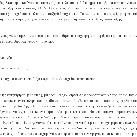
είες Startup ακούγονται συνεχώς το τελευταίο διάστημα και βρίσκονται έντον
νάπτυξης και έρευνας. Ο Paul Graham, ιδρυτής μιας από τις κορυφαίες νεοφυείς
που έχει σχεδιαστεί ώστε να αυξηθεί ταχύτατα. Το να είναι μια επιχείρηση νεοσ
σημαντικό πράγμα για μια νεοφυή επιχείρηση είναι ο ρυθμός ανάπτυξης.”
οντας «startup» εννοούμε μια οποιαδήποτε επιχειρηματική δραστηριότητα, στην
χει τρία βασικά χαρακτηριστικά:
ίναι νέα,
ίναι καινοτόμος,
 ταχεία ανάπτυξη ή έχει προοπτικές ταχείας ανάπτυξης.
ής επιχείρηση (Startup), μπορεί να ξεκινήσει σε οποιοδήποτε κλάδο της οικον
ροοπτικές ανάπτυξης, όπου πιθανοί επενδυτές έλκονται τόσο από το χαμηλό κόσ
τικές μεγέθυνσης. Όμως, ένα startup δεν είναι απαραίτητο να ασχολείται με τις
ύργησε να έχει μία καινοτόμα ιδέα, μια ιδέα που θα δημιουργεί προστιθέμ
ματικό μοντέλο σε έναν κλάδο, με σκοπό την προσέλκυση επενδυτών και με πε
”. Εντούτοις, είναι γεγονός ότι η επένδυση γενικότερα σε επιχειρήσεις εσωκλε
κούς, χρηματοδοτικούς και διοικητικούς κινδύνους, για αυτό και πολλές επιχει
ες επιχειρήσεις, τα επιτυχημένα startup προτάσσουν γρήγορη επέκταση, με περ