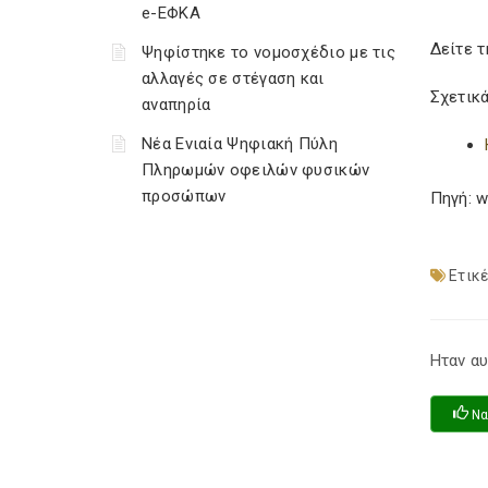
e-ΕΦΚΑ
Δείτε τ
Ψηφίστηκε το νομοσχέδιο με τις
αλλαγές σε στέγαση και
Σχετικά
αναπηρία
Νέα Ενιαία Ψηφιακή Πύλη
Πληρωμών οφειλών φυσικών
προσώπων
Πηγή: w
Ετικέ
Ηταν αυ
Να