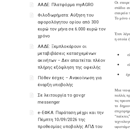
Οι εταιρ
ΑΑΔΕ: Πλατφόρμα myAGRO
στάδιο α
εταιρεία 
Φιλοδωρήματα: Αύξηση του
Το μόνο 
αφορολόγητου ορίου από 300
ευρώ τον μήνα σε 6.000 ευρώ τον
Έτσι λέγ
χρόνο
η οποία έ
ΑΑΔΕ: Ξεμπλοκάρουν οι
μεταβιβάσεις κατασχεμένων
ε
ακινήτων – Δεν απαιτείται πλέον
ε
πλήρης εξόφληση της οφειλής
έχει
Πόθεν έσχες – Ανακοίνωση για
έναρξη υποβολής
Μια νεοφυ
Σε λειτουργία το gov.gr
πολλές π
τις προοπ
messenger
το δημιο
επιχειρη
e-ΕΦΚΑ: Παράταση μέχρι και την
“παίκτες
Πέμπτη 10/09/2026 της
τεχνολογι
προθεσμίας υποβολής ΑΠΔ του
υφιστάμεν