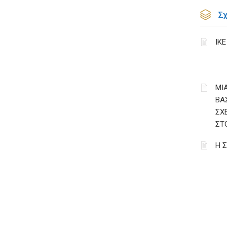
Σ
ΙΚ
ΜΙΑ
ΒΑ
ΣΧ
ΣΤ
Η 