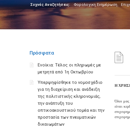
Συχνές Αναζητήσεις:
Φορολογικη Ενημέρωση
,
Επιχ
Πρόσφατα
Ενοίκια: Τέλος οι πληρωμές με
μετρητά από 1η Οκτωβρίου
Υπερψηφίσθηκε το νομοσχέδιο
Η ΧΡΗΣ
για τη διαχείριση και ανάδειξη
της πολιτιστικής κληρονομιάς,
Όλοι μας 
την ανάπτυξη του
είναι κε
οπτικοακουστικού τομέα και την
επιχειρη
προστασία των πνευματικών
επιχειρημ
δικαιωμάτων