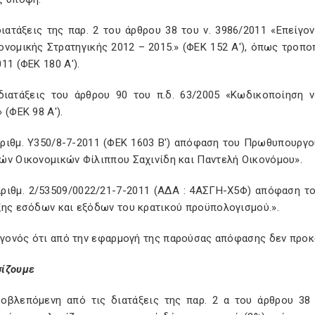
 διατάξεις της παρ. 2 του άρθρου 38 του ν. 3986/2011 «Επε
νομικής Στρατηγικής 2012 – 2015.» (ΦΕΚ 152 Α'), όπως τροποπ
11 (ΦΕΚ 180 Α').
 διατάξεις του άρθρου 90 του π.δ. 63/2005 «Κωδικοποίηση 
 (ΦΕΚ 98 Α').
 αριθμ. Υ350/8-7-2011 (ΦΕΚ 1603 Β') απόφαση του Πρωθυπουρ
ών Οικονομικών Φίλιππου Σαχινίδη και Παντελή Οικονόμου».
 αριθμ. 2/53509/0022/21-7-2011 (ΑΔΑ : 4ΑΣΓΗ-Χ5Φ) απόφαση 
ξης εσόδων και εξόδων του κρατικού προϋπολογισμού.».
γεγονός ότι από την εφαρμογή της παρούσας απόφασης δεν προ
ίζουμε
ροβλεπόμενη από τις διατάξεις της παρ. 2 α του άρθρου 38 