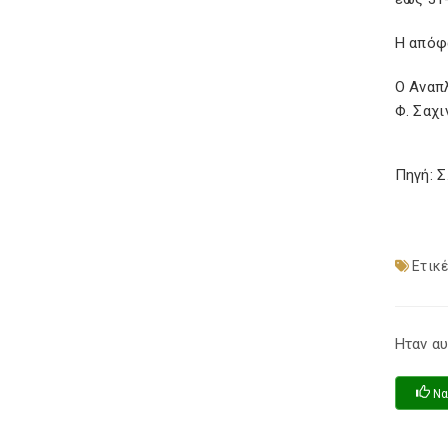
Η απόφ
Ο Αναπ
Φ. Σαχι
Πηγή: 
Ετικέ
Ηταν αυ
Να