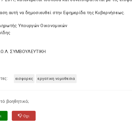
αση αυτή να δημοσιευθεί στην Εφημερίδα της Κυβερνήσεως.
ληρωτής Υπουργών Οικονομικών
νίδης
Σ.Ο.Λ. ΣΥΜΒΟΥΛΕΥΤΙΚΗ
τες:
εισφορες
εργατικη νομοθεσια
τό βοηθητικό;
ι
Οχι