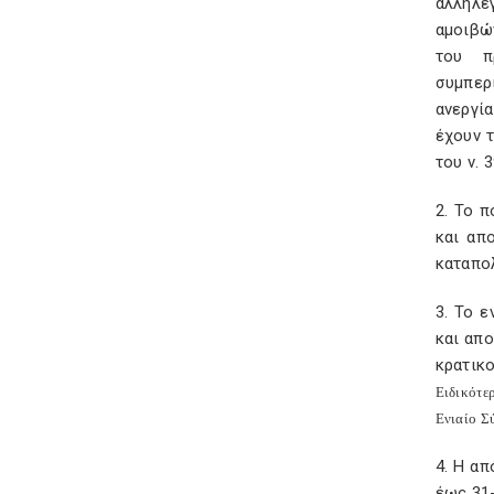
αλληλε
αμοιβώ
του π
συμπερ
ανεργία
έχουν τ
του ν. 
2. Το 
και απ
καταπολ
3. Το 
και απ
κρατικ
Ειδικότε
Ενιαίο Σ
4. Η απ
έως 31-