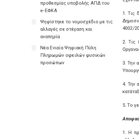
προθεσμίας υποβολής ΑΠΔ του
e-ΕΦΚΑ
1. Τις
Δημοσιο
Ψηφίστηκε το νομοσχέδιο με τις
4002/20
αλλαγές σε στέγαση και
αναπηρία
2. Τις
Νέα Ενιαία Ψηφιακή Πύλη
Οργανα»
Πληρωμών οφειλών φυσικών
προσώπων
3. Την
Υπουργ
4. Την
κατάτα
5. Το 
Αποφασ
1. Η π