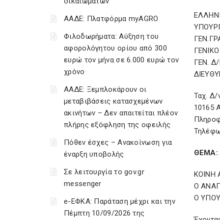
δικαιωμάτων
ΕΛΛΗΝ
ΑΑΔΕ: Πλατφόρμα myAGRO
ΥΠΟΥΡ
Φιλοδωρήματα: Αύξηση του
ΓΕΝ.ΓΡ
αφορολόγητου ορίου από 300
ΓΕΝΙΚΟ
ευρώ τον μήνα σε 6.000 ευρώ τον
ΓΕΝ. Δ
χρόνο
ΔΙΕΥΘΥ
ΑΑΔΕ: Ξεμπλοκάρουν οι
Ταχ. Δ/
μεταβιβάσεις κατασχεμένων
10165 
ακινήτων – Δεν απαιτείται πλέον
Πληροφ
πλήρης εξόφληση της οφειλής
Τηλέφω
Πόθεν έσχες – Ανακοίνωση για
ΘΕΜΑ: 
έναρξη υποβολής
Σε λειτουργία το gov.gr
ΚΟΙΝΗ
messenger
Ο ΑΝΑ
Ο ΥΠΟΥ
e-ΕΦΚΑ: Παράταση μέχρι και την
Πέμπτη 10/09/2026 της
Έχοντα