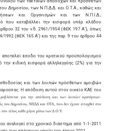
 συνόλου των τακτικών αποδοχών και πρόσθετων
 Δημοσίου, των Ν.Π.Δ.Δ. και Ο.Τ.Α., καθώς και
σεων και Οργανισμών και των Ν.Π.Ι.Δ.,
κό που καταβάλλει την εισφορά υπέρ κλάδου
ρθρου 32 του ν.δ. 2961/1954 (ΦΕΚ 197 Α'), όπως
4/1992 (ΦΕΚ 165 Α') και της παρ. 9 του άρθρου 44
υ αποτελεί έσοδο του κρατικού προϋπολογισμού
 την ειδική εισφορά αλληλεγγύης (2%) για την
μισθοδοσίας και των λοιπών πρόσθετων αμοιβών
παρούσας. Η απόδοση αυτού στον οικείο ΚΑΕ του
ροβλέπεται για την απόδοση και των λοιπών κρατήσεων.
είς του Δημοσίου, ΝΠΔΔ και ΟΤΑ, που δεν έχουν ενταχθεί στο
στο τέλος κάθε μήνα μέσω των Δ.Ο.Υ.
που αναλογεί στο χρονικό διάστημα από 1-1-2011
ορές των επόμενων μηνών του έτους 2011.