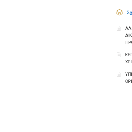
Σ
ΑΛ
ΔΙ
ΠΡ
ΚΕ
ΧΡ
ΥΠ
ΟΡ