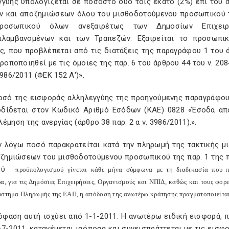
γγύης υπολογίζεται σε ποσοστό δύο τοις εκατό (2%) επί του
ν και αποζημιώσεων όλου του μισθοδοτούμενου προσωπικού του
ροσωπικού όλων ανεξαιρέτως των Δημοσίων Επιχειρή
ιλαμβανομένων και των Τραπεζών. Εξαιρείται το προσωπι
ς, που προβλέπεται από τις διατάξεις της παραγράφου 1 του ά
ροποποιηθεί με τις όμοιες της παρ. 6 του άρθρου 44 του ν. 208
3986/2011 (ΦΕΚ 152 Α')».
ποσό της εισφοράς αλληλεγγύης της προηγούμενης παραγράφο
οδίδεται στον Κωδικό Αριθμό Εσόδων (ΚΑΕ) 0828 «Έσοδα από
έμηση της ανεργίας (άρθρο 38 παρ. 2 α ν. 3986/2011).».
εν λόγω ποσό παρακρατείται κατά την πληρωμή της τακτικής 
οζημιώσεων του μισθοδοτούμενου προσωπικού της παρ. 1 της 
ού
προϋπολογισμού γίνεται κάθε μήνα σύμφωνα με τη διαδικασία που π
ρα, για τις Δημόσιες Επιχειρήσεις, Οργανισμούς και ΝΠΙΔ, καθώς και τους φορ
ύστημα Πληρωμής της ΕΑΠ, η απόδοση της ανωτέρω κράτησης πραγματοποιείται 
όφαση αυτή ισχύει από 1-1-2011. Η ανωτέρω ειδική εισφορά, 
7-2011, κατανέμεται ισόποσα και συνεισπράττεται με τις εισφ