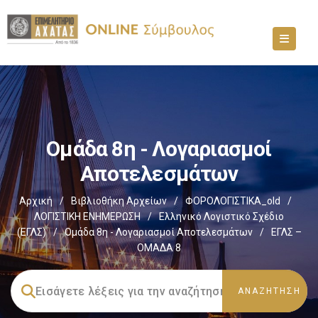
Ομάδα 8η - Λογαριασμοί
Αποτελεσμάτων
Αρχική
/
Βιβλιοθήκη Αρχείων
/
ΦΟΡΟΛΟΓΙΣΤΙΚΑ_old
/
ΛΟΓΙΣΤΙΚΗ ΕΝΗΜΕΡΩΣΗ
/
Ελληνικό Λογιστικό Σχέδιο
(ΕΓΛΣ)
/
Ομάδα 8η - Λογαριασμοί Αποτελεσμάτων
/
ΕΓΛΣ –
ΟΜΑΔΑ 8