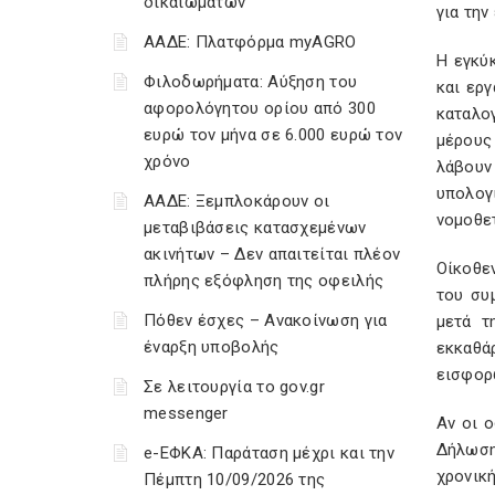
δικαιωμάτων
για την
ΑΑΔΕ: Πλατφόρμα myAGRO
Η εγκύ
Φιλοδωρήματα: Αύξηση του
και ερ
αφορολόγητου ορίου από 300
καταλο
ευρώ τον μήνα σε 6.000 ευρώ τον
μέρους 
χρόνο
λάβουν
υπολογ
ΑΑΔΕ: Ξεμπλοκάρουν οι
νομοθετ
μεταβιβάσεις κατασχεμένων
ακινήτων – Δεν απαιτείται πλέον
Οίκοθε
πλήρης εξόφληση της οφειλής
του συ
Πόθεν έσχες – Ανακοίνωση για
μετά τ
έναρξη υποβολής
εκκαθά
εισφορ
Σε λειτουργία το gov.gr
messenger
Αν οι 
Δήλωσης
e-ΕΦΚΑ: Παράταση μέχρι και την
χρονικ
Πέμπτη 10/09/2026 της