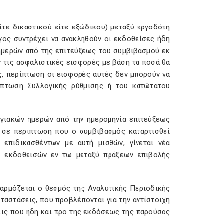
ίτε δικαστικού είτε εξώδικου) μεταξύ εργοδότη
γος συντρέχει να ανακληθούν οι εκδοθείσες ήδη
 ημερών από της επιτεύξεως του συμβιβασμού εκ
ν τις ασφαλιστικές εισφορές με βάση τα ποσά θα
ς, περίπτωση οι εισφορές αυτές δεν μπορούν να
ίπτωση Συλλογικής ρύθμισης ή του κατώτατου
λογιακών ημερών από την ημερομηνία επιτεύξεως
 σε περίπτωση που ο συμβιβασμός καταρτισθεί
επιδικασθέντων με αυτή μισθών, γίνεται νέα
 εκδοθεισών εν τω μεταξύ πράξεων επιβολής
φαρμόζεται ο θεσμός της Αναλυτικής Περιοδικής
ταστάσεις, που προβλέπονται για την αντίστοιχη
εις που ήδη και προ της εκδόσεως της παρούσας