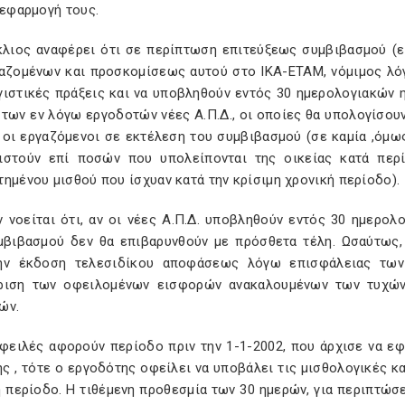
 εφαρμογή τους.
κλιος αναφέρει ότι σε περίπτωση επιτεύξεως συμβιβασμού (ε
γαζομένων και προσκομίσεως αυτού στο ΙΚΑ-ΕΤΑΜ, νόμιμος λό
γιστικές πράξεις και να υποβληθούν εντός 30 ημερολογιακών
των εν λόγω εργοδοτών νέες Α.Π.Δ., οι οποίες θα υπολογίσου
 οι εργαζόμενοι σε εκτέλεση του συμβιβασμού (σε καμία ,όμω
ιστούν επί ποσών που υπολείπονται της οικείας κατά περ
ημένου μισθού που ίσχυαν κατά την κρίσιμη χρονική περίοδο).
ν νοείται ότι, αν οι νέες Α.Π.Δ. υποβληθούν εντός 30 ημερο
μβιβασμού δεν θα επιβαρυνθούν με πρόσθετα τέλη. Ωσαύτως,
ην έκδοση τελεσιδίκου αποφάσεως λόγω επισφάλειας των 
ριση των οφειλομένων εισφορών ανακαλουμένων των τυχών
ών.
οφειλές αφορούν περίοδο πριν την 1-1-2002, που άρχισε να ε
 , τότε ο εργοδότης οφείλει να υποβάλει τις μισθολογικές κα
ή περίοδο. Η τιθέμενη προθεσμία των 30 ημερών, για περιπτώσ