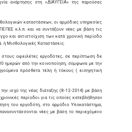
μηνία ανάρτησης στη «ΔΙΑΥΓΕΙΑ» της παρούσας
θολογικών καταστάσεων, οι αρμόδιες υπηρεσίες
ΕΠΕΕ κ.λ.π. και να συντάξουν νέες με βάση τις
γχο και αντιστοίχιση των κατά χρονική περίοδο
. ή Μισθολογικές Καταστάσεις.
ύν στους οφειλέτες εργοδότες, σε περίπτωση δε
30 ημερών από την κοινοποίηση, σύμφωνα με την
γούμενα πρόσθετα τέλη ή τόκους ( εισηγητική
ην ισχύ της νέας διάταξης (8-12-2014) με βάση
χρονικές περίοδοι για τις οποίες κατεβλήθησαν
τηση του εργοδότη, στο αρμόδιο Υποκατάστημα,
ι επανασυντάσσονται νέες με βάση το περιεχόμενο