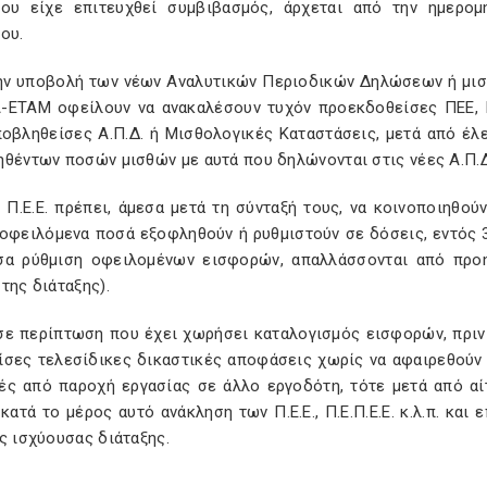
ίου είχε επιτευχθεί συμβιβασμός, άρχεται από την ημερο
ου.
ην υποβολή των νέων Αναλυτικών Περιοδικών Δηλώσεων ή μισ
Α-ΕΤΑΜ οφείλουν να ανακαλέσουν τυχόν προεκδοθείσες ΠΕΕ, Π
ποβληθείσες Α.Π.Δ. ή Μισθολογικές Καταστάσεις, μετά από έλε
ηθέντων ποσών μισθών με αυτά που δηλώνονται στις νέες Α.Π.Δ
ς Π.Ε.Ε. πρέπει, άμεσα μετά τη σύνταξή τους, να κοινοποιηθο
 οφειλόμενα ποσά εξοφληθούν ή ρυθμιστούν σε δόσεις, εντός 
σα ρύθμιση οφειλομένων εισφορών, απαλλάσσονται από προη
της διάταξης).
σε περίπτωση που έχει χωρήσει καταλογισμός εισφορών, πριν τ
ίσες τελεσίδικες δικαστικές αποφάσεις χωρίς να αφαιρεθούν 
ές από παροχή εργασίας σε άλλο εργοδότη, τότε μετά από αί
 κατά το μέρος αυτό ανάκληση των Π.Ε.Ε., Π.Ε.Π.Ε.Ε. κ.λ.π. κα
ς ισχύουσας διάταξης.