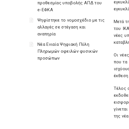
εγκυκλ
προθεσμίας υποβολής ΑΠΔ του
εγκυκλί
e-ΕΦΚΑ
Ψηφίστηκε το νομοσχέδιο με τις
Μετά τ
αλλαγές σε στέγαση και
του ΙΚ
αναπηρία
νέες υ
καταβλ
Νέα Ενιαία Ψηφιακή Πύλη
Πληρωμών οφειλών φυσικών
Οι νέε
προσώπων
που τα
ισχύου
έκθεση 
Τέλος 
εκδοθε
εισφορ
γίνεται
της νέα