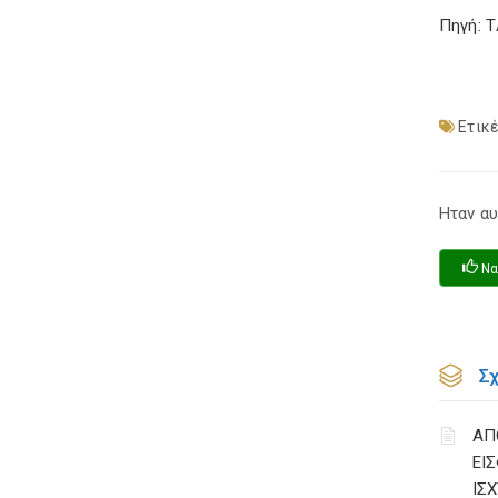
Πηγή: 
Ετικέ
Ηταν αυ
Να
Σ
ΑΠ
ΕΙ
ΙΣΧ