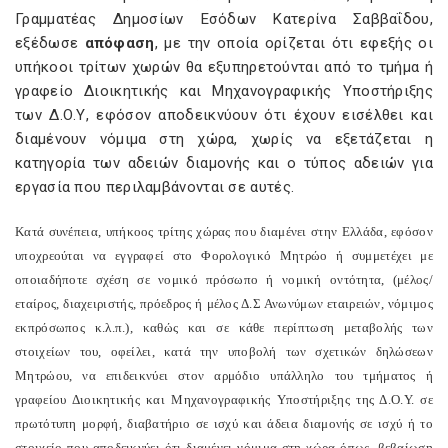
Γραμματέας Δημοσίων Εσόδων Κατερίνα Σαββαΐδου,
εξέδωσε
απόφαση
, με την οποία ορίζεται ότι εφεξής οι
υπήκοοι τρίτων χωρών θα εξυπηρετούνται από το τμήμα ή
γραφείο Διοικητικής και Μηχανογραφικής Υποστήριξης
των Δ.Ο.Υ, εφόσον αποδεικνύουν ότι έχουν εισέλθει και
διαμένουν νόμιμα στη χώρα, χωρίς να εξετάζεται η
κατηγορία των αδειών διαμονής και ο τύπος αδειών για
εργασία που περιλαμβάνονται σε αυτές.
Κατά συνέπεια, υπήκοος τρίτης χώρας που διαμένει στην Ελλάδα, εφόσον
υποχρεούται να εγγραφεί στο Φορολογικό Μητρώο ή συμμετέχει με
οποιαδήποτε σχέση σε νομικό πρόσωπο ή νομική οντότητα, (μέλος/
εταίρος, διαχειριστής, πρόεδρος ή μέλος Δ.Σ Ανωνύμων εταιρειών, νόμιμος
εκπρόσωπος κ.λ.π.), καθώς και σε κάθε περίπτωση μεταβολής των
στοιχείων του, οφείλει, κατά την υποβολή των σχετικών δηλώσεων
Μητρώου, να επιδεικνύει στον αρμόδιο υπάλληλο του τμήματος ή
γραφείου Διοικητικής και Μηχανογραφικής Υποστήριξης της Δ.Ο.Υ. σε
πρωτότυπη μορφή, διαβατήριο σε ισχύ και άδεια διαμονής σε ισχύ ή το
στοιχείο που αποδεικνύει ότι διαμένει νόμιμα στη χώρα όπως, βεβαίωση