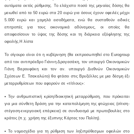
αυτόματα εκτός ρύθμισης. Το ελάχιστο ποσό της μηναίας δόσης θα
μειωθεί από τα 50 ευρώ στα 20 ευρώ για όσους έχουν οφειλές μέχρι
5.000 ευρώ και χαμηλά εισοδήματα, ενώ θα συσταθούν ειδικές
επιτροπές για τους οικονομικά αδύναμους, οι οποίες θα
αποφασίσουν το ύψος της δόσης και τη διάρκεια εξόφλησης της
οφειλής.Η λίστα
Το σίγουρο είναι ότι η κυβέρνηση (θα εκπροσωπηθεί στο Eurogroup
από τον αντιπρόεδρο Γιάννη Δραγασάκη, τον υπουργό Οικονομικών
Γιάνη Βαρουφάκη και τον αν. υπουργό Διεθνών Οικονομικών
Σχέσεων Ε. Τσακαλώτο) θα φτάσει στις Βρυξέλλες με μια δέσμη έξι
μεταρρυθμίσεων που αφορούν σε «τίτλους»:
• Την ανθρωπιστική κρίση/διοικητική μεταρρύθμιση, που πρόκειται
για μια σύνθετη δράση για την καταπολέμηση της φτώχειας (σίτιση-
στέγαση-ενεργειακή επάρκεια) σε συνδυασμό με πρωτοβουλίες στο
κράτος (π.χ. χρήση της έξυπνης Κάρτας του Πολίτη).
• Το νομοσχέδιο για τη ρύθμιση των ληξιπρόθεσμων οφειλών στο