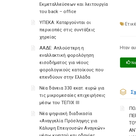
Εκμεταλλεύσεων και λειτουργία
του back – office
ΥΠΕΚΑ: Καταργούνται οι
Ετικέ
περικοπές στις συντάξεις
χηρείας
Ηταν αυ
ΑΑΔΕ: Απλούστερη η
εναλλακτική φορολόγηση
εισοδήματος για νέους
Να
φορολογικούς κατοίκους που
επενδύουν στην Ελλάδα
Νέα δάνεια 330 εκατ. ευρώ για
Σ
τις μικρομεσαίες επιχειρήσεις
μέσω του ΤΕΠΙΧ ΙΙΙ
ΠΟ
Νέα ψηφιακή διαδικασία
ΠΕ
«Αναγγελία Πρόσληψης για
ΤΟ
Κάλυψη Επειγουσών Αναγκών»
ΑΝ
μέσω κινητού και οδηγίες