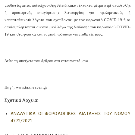
μισθωτές
για
τις
οποίες
έχουν
ληφθεί
ειδικά
κ
αι έκτακτα μέτρα περί αναστολής
ή προσωρινής απαγόρευσης λειτουργίας για προληπτικούς ή
κατασταλτικούς λόγους που σχετίζονται με τον κορωνοϊό COVID-19 ή οι
οποίες πλήττονται οικονομικά λόγω της διάδοσης του κορωνοϊού COVID-
19 και στα φυσικά και νομικά πρόσωπα -εκμισθωτές τους.
Δείτε τη συνέχεια του άρθρου στα επισυναπτόμενα.
Πηγή: www.taxheaven.gr
Σχετικά Αρχεία:
ΑΝΑΛΥΤΙΚΑ ΟΙ ΦΟΡΟΛΟΓΙΚΕΣ ΔΙΑΤΑΞΕΙΣ ΤΟΥ ΝΟΜΟΥ
4772/2021