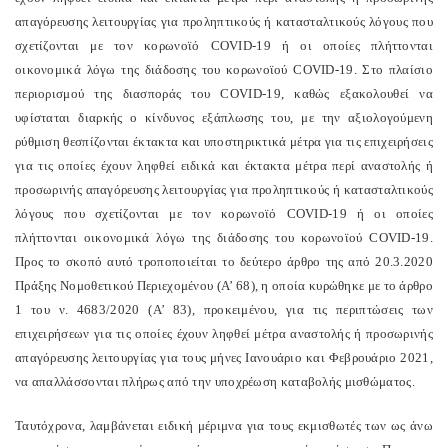
απαγόρευσης λειτουργίας για προληπτικούς ή κατασταλτικούς λόγους που
σχετίζονται με τον κορωνοϊό COVID-19 ή οι οποίες πλήττονται
οικονομικά λόγω της διάδοσης του κορωνοϊού COVID-19. Στο πλαίσιο
περιορισμού της διασποράς του COVID-19, καθώς εξακολουθεί να
υφίσταται διαρκής ο κίνδυνος εξάπλωσης του, με την αξιολογούμενη
ρύθμιση θεσπίζονται έκτακτα και υποστηρικτικά μέτρα για τις επιχειρήσεις
για τις οποίες έχουν ληφθεί ειδικά και έκτακτα μέτρα περί αναστολής ή
προσωρινής απαγόρευσης λειτουργίας για προληπτικούς ή κατασταλτικούς
λόγους που σχετίζονται με τον κορωνοϊό COVID-19 ή οι οποίες
πλήττονται οικονομικά λόγω της διάδοσης του κορωνοϊού COVID-19.
Προς το σκοπό αυτό τροποποιείται το δεύτερο άρθρο της από 20.3.2020
Πράξης Νομοθετικού Περιεχομένου (Α’ 68), η οποία κυρώθηκε με το άρθρο
1 του ν. 4683/2020 (Α’ 83), προκειμένου, για τις περιπτώσεις των
επιχειρήσεων για τις οποίες έχουν ληφθεί μέτρα αναστολής ή προσωρινής
απαγόρευσης λειτουργίας για τους μήνες Ιανουάριο και Φεβρουάριο 2021,
να απαλλάσσονται πλήρως από την υποχρέωση καταβολής μισθώματος.
Ταυτόχρονα, λαμβάνεται ειδική μέριμνα για τους εκμισθωτές των ως άνω