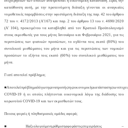
επιχειρήσεων των οποίων ανατρέπεται η οικονομική κατάσταση. Προς την
κατεύθυνση αυτή, με την προτεινόμενη διάταξη γίνονται οι αναγκαίες
νομοθετικές παρεμβάσεις στην υφιστάμενη διάταξη της παρ. 42 του άρθρου
72 του ν. 4172/2013 (Α’167) και παρ. 2 του άρθρου 13 του ν. 4690/2020
(Α’ 104), προκειμένου να καταβληθεί από τον Κρατικό Προϋπολογισμό
στους εκμισθωτές για τους μήνες Ιανουάριο και Φεβρουάριο 2021, για τις
περιπτώσεις των φυσικών προσώπων, το ογδόντα τοις εκατό (80%) του
συνολικού μισθώματος του μήνα και για τις περιπτώσεις των νομικών
προσώπων το εξήντα τοις εκατό (60%) του συνολικού μισθώματος του
μήνα.
Γιατί αποτελεί πρόβλημα;
■
Αποτελεί
πρόβλημα
λόγω
της
ανατροπής
της
οικονομικής
κατάστασης
των
επιχε
COVID-19 ή οι οποίες πλήττονται οικονομικά λόγω της διάδοσης του
κορωνοϊού COVID-19 και των εκμισθωτών τους.
Ποιους φορείς ή πληθυσμιακές ομάδες αφορά;
■
Η
αξιολογούμενη
ρύθμιση
αφορά
στις
επιχειρήσεις
–