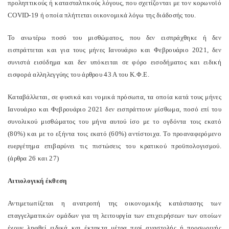
προληπτικούς ή κατασταλτικούς λόγους, που σχετίζονται με τον κορωνοϊό
COVID-19 ή οποία πλήττεται οικονομικά λόγω της διάδοσής του.
Το ανωτέρω ποσό του μισθώματος, που δεν εισπράχθηκε ή δεν
εισπράττεται και για τους μήνες Ιανουάριο και Φεβρουάριο 2021, δεν
συνιστά εισόδημα και δεν υπόκειται σε φόρο εισοδήματος και ειδική
εισφορά αλληλεγγύης του άρθρου 43 Α του Κ.Φ.Ε.
Καταβάλλεται, σε φυσικά και νομικά πρόσωπα, τα οποία κατά τους μήνες
Ιανουάριο και Φεβρουάριο 2021 δεν εισπράττουν μίσθωμα, ποσό επί του
συνολικού μισθώματος του μήνα αυτού ίσο με το ογδόντα τοις εκατό
(80%) και με το εξήντα τοις εκατό (60%) αντίστοιχα. Το προαναφερόμενο
ευεργέτημα επιβαρύνει τις πιστώσεις του κρατικού προϋπολογισμού.
(άρθρα 26 και 27)
Αιτιολογική έκθεση
Αντιμετωπίζεται η ανατροπή της οικονομικής κατάστασης των
επαγγελματικών ομάδων για τη λειτουργία των επιχειρήσεων των οποίων
έχουν ληφθεί ειδικά και έκτακτα μέτρα περί αναστολής ή προσωρινής