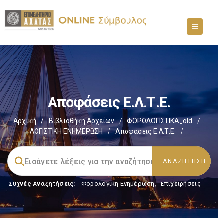
Αποφάσεις Ε.Λ.Τ.Ε.
Αρχική
/
Βιβλιοθήκη Αρχείων
/
ΦΟΡΟΛΟΓΙΣΤΙΚΑ_old
/
ΛΟΓΙΣΤΙΚΗ ΕΝΗΜΕΡΩΣΗ
/
Αποφάσεις Ε.Λ.Τ.Ε.
/
Συχνές Αναζητήσεις:
Φορολογικη Ενημέρωση
,
Επιχειρήσεις