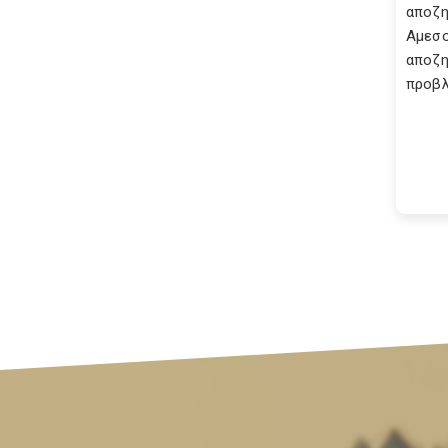
αποζη
Αμεσο
αποζη
προβλ