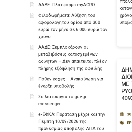
Υπολο
ΑΑΔΕ: Πλατφόρμα myAGRO
καταγ
Φιλοδωρήματα: Αύξηση του
χρόνο
αφορολόγητου ορίου από 300
υποβο
ευρώ τον μήνα σε 6.000 ευρώ τον
χρόνο
ΑΑΔΕ: Ξεμπλοκάρουν οι
μεταβιβάσεις κατασχεμένων
ακινήτων – Δεν απαιτείται πλέον
πλήρης εξόφληση της οφειλής
ΔΗΜ
ΔΙΟ
Πόθεν έσχες – Ανακοίνωση για
ΜΕ 
έναρξη υποβολής
ΡΥΘ
Σε λειτουργία το gov.gr
409
messenger
e-ΕΦΚΑ: Παράταση μέχρι και την
30
Πέμπτη 10/09/2026 της
Ε
προθεσμίας υποβολής ΑΠΔ του