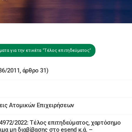
ατα για την ετικέτα "Τέλος επιτηδεύματος"
6/2011, άρθρο 31)
εις Ατομικών Επιχειρήσεων
. 4972/2022: Τέλος επιτηδεύματος, χαρτόσημο
μα μη διαβίβασης στο esend κ.ά. –