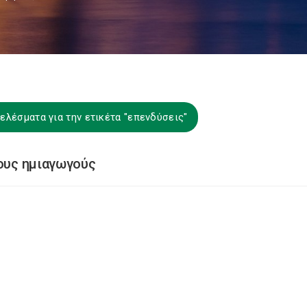
ελέσματα για την ετικέτα "επενδύσεις"
τους ημιαγωγούς