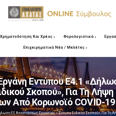
Χρηματοδότηση Και Χρέος
Φορολογιστικά
Εργασ
Επιχειρηματικά Νέα / Μελέτες
 Εργάνη Εντύπου Ε4.1 «Δήλ
ιδικού Σκοπού», Για Τη Λήψη
ων Από Κορωνοϊό COVID-19 
«Δήλωση Εξ Αποστάσεως Εργασίας – Έντυπο Ειδικού Σκοπού», Για Τη