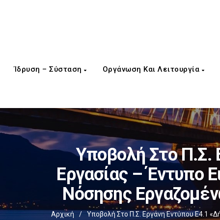
Ίδρυση – Σύσταση
Οργάνωση Και Λειτουργία
Υποβολή Στο Π.Σ.
Εργασίας – Έντυπο Ε
Νόσησης Εργαζομέν
Αρχική
/
Υποβολή Στο Π.Σ. Εργάνη Εντύπου Ε4.1 