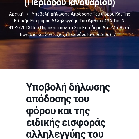
(περιόδου Ιανουαρίου)
Αρχική
/
Υποβολή Δήλωσης Απόδοσης Του Φόρου Και Της
Ειδικής Εισφοράς Αλληλεγγύης Του Άρθρου 43Α Του Ν.
4172/2013 Που Παρακρατούνται Στο Εισόδημα Από Μισθωτή
Εργασία Και Συντάξεις (περιόδου Ιανουαρίου)
/
Υποβολή δήλωσης
απόδοσης του
φόρου και της
ειδικής εισφοράς
αλληλεγγύης του