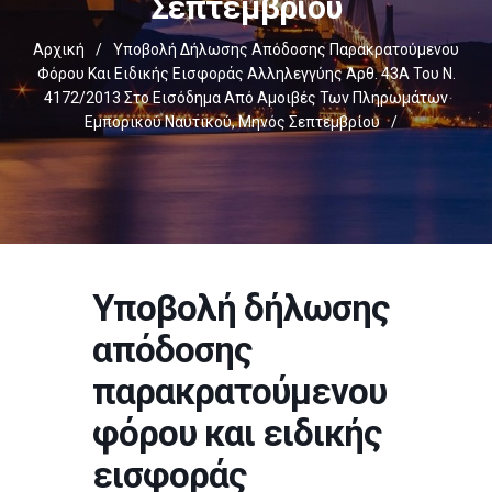
Σεπτεμβρίου
Αρχική
/
Υποβολή Δήλωσης Απόδοσης Παρακρατούμενου
Φόρου Και Ειδικής Εισφοράς Αλληλεγγύης Άρθ. 43Α Του Ν.
4172/2013 Στο Εισόδημα Από Αμοιβές Των Πληρωμάτων
Εμπορικού Ναυτικού, Μηνός Σεπτεμβρίου
/
Υποβολή δήλωσης
απόδοσης
παρακρατούμενου
φόρου και ειδικής
εισφοράς