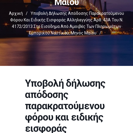
Μαΐου
Αρχική
/
Υποβολή Δήλωσης Απόδοσης Παρακρατούμενου
Φόρου Και Ειδικής Εισφοράς Αλληλεγγύης Άρθ. 43Α Του Ν.
4172/2013 Στο Εισόδημα Από Αμοιβές Των Πληρωμάτων
Εμπορικού Ναυτικού, Μηνός Μαΐου
/
Υποβολή δήλωσης
απόδοσης
παρακρατούμενου
φόρου και ειδικής
εισφοράς