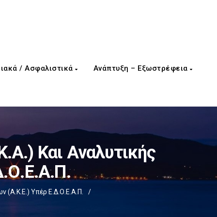
ιακά / Ασφαλιστικά
Ανάπτυξη – Εξωστρέφεια
.Α.) Και Αναλυτικής
.Ο.Ε.Α.Π.
Α.Κ.Ε.) Υπέρ Ε.Δ.Ο.Ε.Α.Π.
/