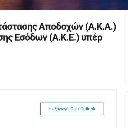
άστασης Αποδοχών (Α.Κ.Α.)
ης Εσόδων (Α.Κ.Ε.) υπέρ
+ εξαγωγή iCal / Outlook