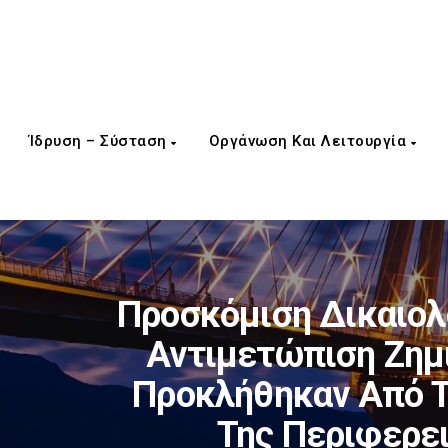
Ίδρυση – Σύσταση
Οργάνωση Και Λειτουργία
Προσκόμιση Δικαιολο
Αντιμετώπιση Ζημ
Προκλήθηκαν Από Τη
Της Περιφερει