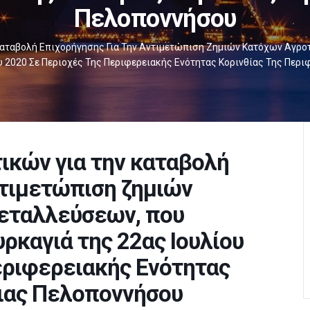
Πελοποννήσου
Καταβολή Επιχορήγησης Για Την Αντιμετώπιση Ζημιών Κατόχων Αγρ
υ 2020 Σε Περιοχές Της Περιφερειακής Ενότητας Κορινθίας Της Περ
ικών για την καταβολή
ντιμετώπιση ζημιών
εταλλεύσεων, που
ρκαγιά της 22ας Ιουλίου
εριφερειακής Ενότητας
ειας Πελοποννήσου