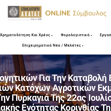
Χρηματοδότηση Και Χρέος
Φορολογιστικά
Εργασ
Επιχειρηματικά Νέα / Μελέτες
γητικών Για Την Καταβολή 
ιών Κατόχων Αγροτικών Εκ
ν Πυρκαγιά Της 22ας Ιουλί
ακής Ενότητας Κορινθίας Τ