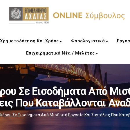
Χρηματοδότηση Και Χρέος
Φορολογιστικά
Εργασ
Επιχειρηματικά Νέα / Μελέτες
ου Σε Εισοδήματα Από Μισ
εις Που Καταβάλλονται Ανα
όρου Σε Εισοδήματα Από Μισθωτή Εργασία Και Συντάξεις Που Κατα