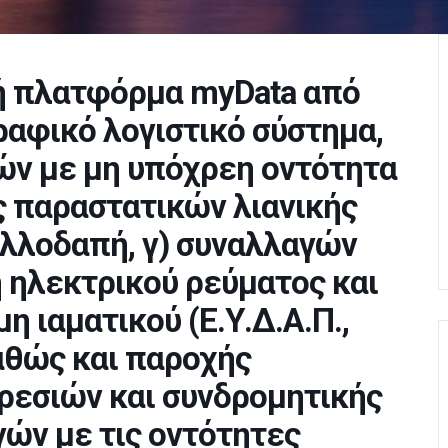
ή πλατφόρμα myData από
ραφικό λογιστικό σύστημα,
ών με μη υπόχρεη οντότητα
ς παραστατικών λιανικής
αλλοδαπή, γ) συναλλαγών
 ηλεκτρικού ρεύματος και
η ιαματικού (Ε.Υ.Δ.Α.Π.,
καθώς και παροχής
ρεσιών και συνδρομητικής
γών με τις οντότητες