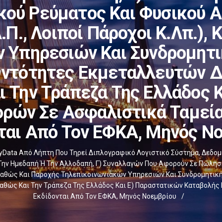
ού Ρεύματος Και Φυσικού Α
Α.Π., Λοιποί Πάροχοι Κ.λπ.),
 Υπηρεσιών Και Συνδρομητι
ντότητες Εκμεταλλευτών Δ
ι Την Τράπεζα Της Ελλάδος 
ρών Σε Ασφαλιστικά Ταμεί
ται Από Τον ΕΦΚΑ, Μηνός Ν
Data Από Λήπτη Που Τηρεί Διπλογραφικό Λογιστικό Σύστημα, Δεδο
Την Ημεδαπή Ή Την Αλλοδαπή, Γ) Συναλλαγών Που Αφορούν Σε Πώληση
.), Καθώς Και Παροχής Τηλεπικοινωνιακών Υπηρεσιών Και Συνδρομητι
Καθώς Και Την Τράπεζα Της Ελλάδος Και Ε) Παραστατικών Καταβολή
Εκδίδονται Από Τον ΕΦΚΑ, Μηνός Νοεμβρίου
/