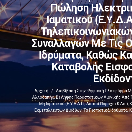
Πώληση Ηλεκτρικ
Ιαματικού (Ε.Υ.Δ.
Τηλεπικοινωνιακών
Συναλλαγών Με Τις Ο
Ιδρύματα, Καθώς Κα
Καταβολής Εισφο
Εκδίδον
Αρχική
/
Διαβίβαση Στην Ψηφιακή Πλατφόρμα My
Αλλοδαπής, Β) Λήψης Παραστατικών Λιανικής Από 
Μη Ιαματικού (Ε.Υ.Δ.Α.Π., Λοιποί Πάροχοι Κ.λπ
Εκμεταλλευτών Διοδίων, Τα Πιστωτικά Ιδρύματα, 