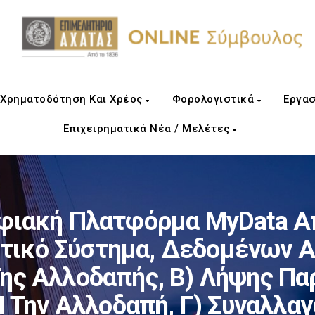
Χρηματοδότηση Και Χρέος
Φορολογιστικά
Εργασ
Επιχειρηματικά Νέα / Μελέτες
φιακή Πλατφόρμα MyData Α
τικό Σύστημα, Δεδομένων 
ης Αλλοδαπής, Β) Λήψης Πα
 Την Αλλοδαπή, Γ) Συναλλα