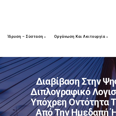
Ίδρυση – Σύσταση
Οργάνωση Και Λειτουργία
Διαβίβαση Στην Ψη
Διπλογραφικό Λογισ
Υπόχρεη Οντότητα Τ
Από Την Ημεδαπή Ή