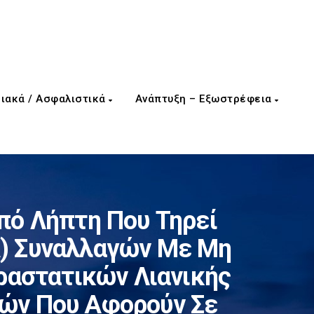
ιακά / Ασφαλιστικά
Ανάπτυξη – Εξωστρέφεια
πό Λήπτη Που Τηρεί
Α) Συναλλαγών Με Μη
ραστατικών Λιανικής
γών Που Αφορούν Σε