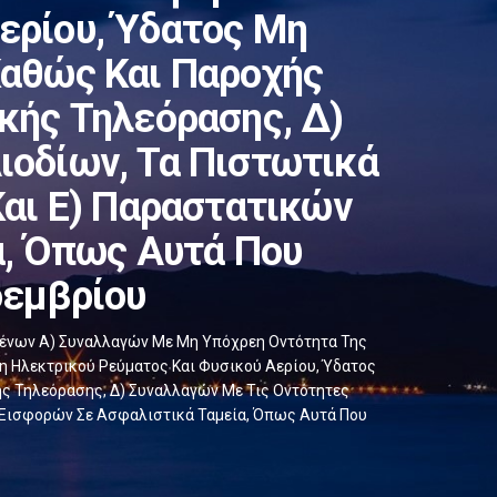
ερίου, Ύδατος Μη
 Καθώς Και Παροχής
κής Τηλεόρασης, Δ)
ιοδίων, Τα Πιστωτικά
Και Ε) Παραστατικών
α, Όπως Αυτά Που
οεμβρίου
μένων Α) Συναλλαγών Με Μη Υπόχρεη Οντότητα Της
 Ηλεκτρικού Ρεύματος Και Φυσικού Αερίου, Ύδατος
κής Τηλεόρασης, Δ) Συναλλαγών Με Τις Οντότητες
ς Εισφορών Σε Ασφαλιστικά Ταμεία, Όπως Αυτά Που