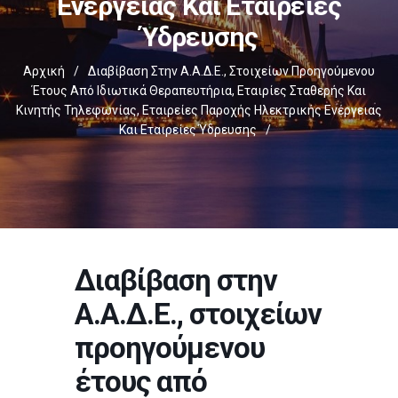
Ενέργειας Και Εταιρείες
Ύδρευσης
Αρχική
/
Διαβίβαση Στην Α.Α.Δ.Ε., Στοιχείων Προηγούμενου
Έτους Από Ιδιωτικά Θεραπευτήρια, Εταιρίες Σταθερής Και
Κινητής Τηλεφωνίας, Εταιρείες Παροχής Ηλεκτρικής Ενέργειας
Και Εταιρείες Ύδρευσης
/
Διαβίβαση στην
Α.Α.Δ.Ε., στοιχείων
προηγούμενου
έτους από