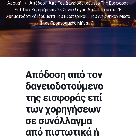
Αρχική
/
Απόδοση Από Τον Δανειοδοτούμενο Της Εισφοράς
Επί Των Χορηγήσεων Σε Συνάλλαγμα Από Πιστωτικά Ή
Χρηματοδοτικά Ιδρύματα Του Εξωτερικού, Που Λήφθηκαν Μέσα
Στον Προηγούμενο Μήνα
/
Απόδοση από τον
δανειοδοτούμενο
της εισφοράς επί
των χορηγήσεων
σε συνάλλαγμα
από πιστωτικά ή